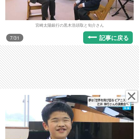
宮崎太陽銀行の黒木浩頭取と旬介さん
記事に戻る
7
/31