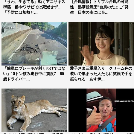
「うわ、生きてる」動くアニサキス
【台風情報】トリプル台風の可能
25匹 酢やワサビでは死滅せず…
性 熱帯低気圧“台風のたまご”発
「予防には加熱と...
生 日本の南には台...
「簡単にブレーキが利くわけではな
愛子さま三重県入り クリーム色の
い」10トン積み走行中に震度7 65
装いで集まった人たちに笑顔で手を
歳ドライバー...
振られる あす伊...