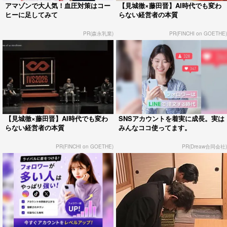
アマゾンで大人気！血圧対策はコー
【見城徹×藤田晋】AI時代でも変わ
ヒーに足してみて
らない経営者の本質
PR(森永乳業)
PR(FINCHI on GOETHE)
【見城徹×藤田晋】AI時代でも変わ
SNSアカウントを着実に成長。実は
らない経営者の本質
みんなココ使ってます。
PR(FINCHI on GOETHE)
PR(Dreaw合同会社)