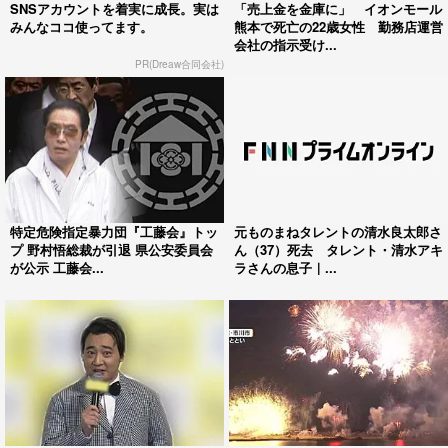
SNSアカウントを着実に成長。実は
「売上金を金庫に」 イオンモール
みんなココ使ってます。
熊本で死亡の22歳女性 勤務店運営
会社の指示受け...
PR(Dreaw合同会社)
特定危険指定暴力団『工藤会』トッ
元ものまねタレントの清水良太郎さ
プ 野村悟総裁が引退 県公安委員会
ん（37）死去 タレント・清水アキ
が公示 工藤会...
ラさんの息子｜...