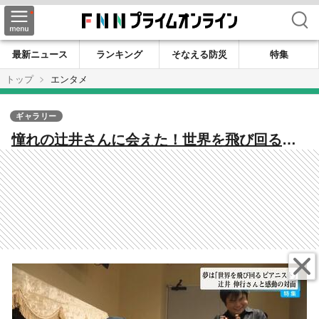
検索
最新ニュース
ランキング
そなえる防災
特集
トップ
エンタメ
ギャラリー
憧れの辻井さんに会えた！世界を飛び回るピ
アニストを夢見る全盲の中学生が、世界的ピ
アニスト・辻井伸行さんと対面し演奏を披
露 辻井さん「世界じゅうで弾くのは楽し
い、がんばって」