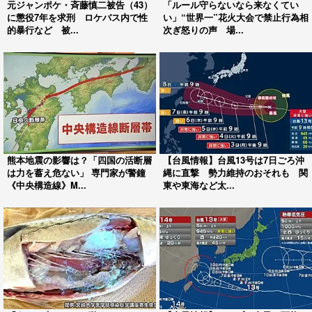
元ジャンポケ・斉藤慎二被告（43）
「ルール守らないなら来なくてい
に懲役7年を求刑 ロケバス内で性
い」“世界一”花火大会で禁止行為相
的暴行など 被...
次ぎ怒りの声 場...
熊本地震の影響は？「四国の活断層
【台風情報】台風13号は7日ごろ沖
は力を蓄え危ない」 専門家が警鐘
縄に直撃 勢力維持のおそれも 関
《中央構造線》M...
東や東海など太...