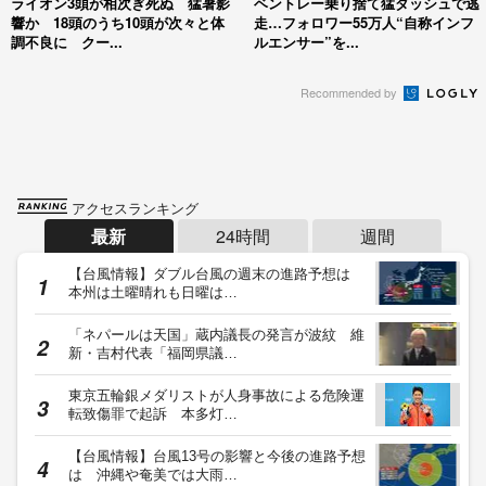
ライオン3頭が相次ぎ死ぬ 猛暑影
ベントレー乗り捨て猛ダッシュで逃
響か 18頭のうち10頭が次々と体
走…フォロワー55万人“自称インフ
調不良に クー...
ルエンサー”を...
Recommended by
アクセスランキング
最新
24時間
週間
【台風情報】ダブル台風の週末の進路予想は
本州は土曜晴れも日曜は…
「ネパールは天国」蔵内議長の発言が波紋 維
新・吉村代表「福岡県議…
東京五輪銀メダリストが人身事故による危険運
転致傷罪で起訴 本多灯…
【台風情報】台風13号の影響と今後の進路予想
は 沖縄や奄美では大雨…