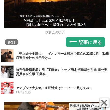
演奏会の様子
記事に戻る
9
/31
「売上金を金庫に」 イオンモール熊本で死亡の22歳女性 勤務
店運営会社の指示受け...
特定危険指定暴力団『工藤会』トップ 野村悟総裁が引退 県公安
委員会が公示 工藤会...
アマゾンで大人気！血圧対策はコーヒーに足してみて
PR(森永乳業)