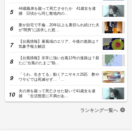
44歳義弟を蹴って死亡させたか 41歳女を逮
捕 日頃から同じ敷地内の…
妻が自宅で不倫…20年以上も裏切られ続けた夫
が“間男”に請求した慰…
【台風情報】暴風域のエリア、今後の進路は？
気象予報士解説
【台風情報】非常に強い台風13号の進路は？新
たに“台風のたまご”熱…
「うわ、生きてる」動くアニサキス25匹 酢や
ワサビでは死滅せず…「…
夫の弟を蹴って死亡させた疑いで41歳女を逮
捕 「生活態度に不満があ…
ランキング一覧へ