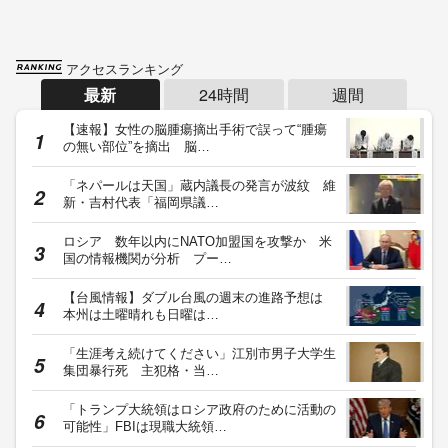
アクセスランキング
最新
24時間
週間
【速報】女性の脳腫瘍摘出手術で誤って“腫瘍
の無い部位”を摘出 脳…
「ネパールは天国」蔵内議長の発言が波紋 維
新・吉村代表「福岡県議…
ロシア 数年以内にNATO加盟国を攻撃か 米
国の情報機関が分析 プー…
【台風情報】ダブル台風の週末の進路予想は
本州は土曜晴れも日曜は…
「生涯考え続けてください」江別市男子大学生
集団暴行死 主犯格・当…
「トランプ大統領はロシア政府のために活動の
可能性」FBIは現職大統領…