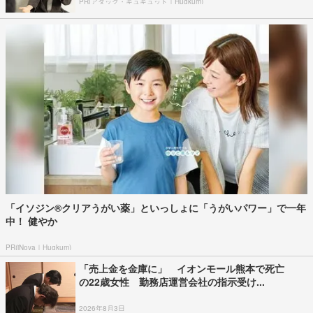
PR(アタック・キュキュット｜Hugkum)
「イソジン®クリアうがい薬」といっしょに「うがいパワー」で一年
中！ 健やか
PR(iNova｜Hugkum)
「売上金を金庫に」 イオンモール熊本で死亡
の22歳女性 勤務店運営会社の指示受け...
2026年8月3日