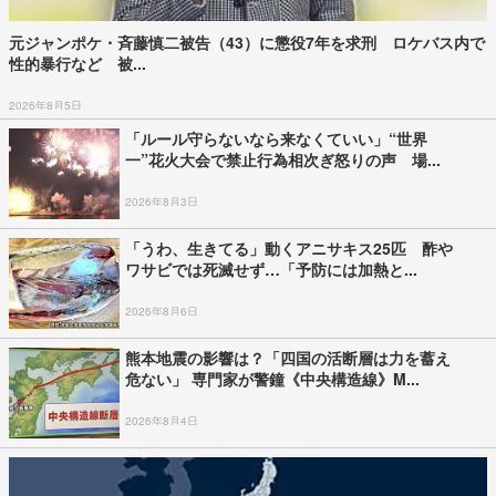
元ジャンポケ・斉藤慎二被告（43）に懲役7年を求刑 ロケバス内で
性的暴行など 被...
2026年8月5日
「ルール守らないなら来なくていい」“世界
一”花火大会で禁止行為相次ぎ怒りの声 場...
2026年8月3日
「うわ、生きてる」動くアニサキス25匹 酢や
ワサビでは死滅せず…「予防には加熱と...
2026年8月6日
熊本地震の影響は？「四国の活断層は力を蓄え
危ない」 専門家が警鐘《中央構造線》M...
2026年8月4日