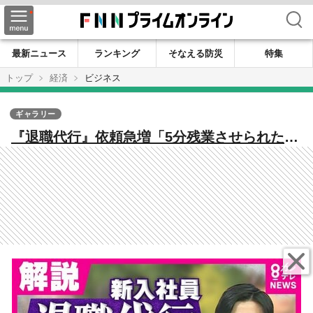
検索
最新ニュース
ランキング
そなえる防災
特集
トップ
経済
ビジネス
ギャラリー
『退職代行』依頼急増「5分残業させられた」
「制服似合わなかった」新入社員の“辞めた
い”理由