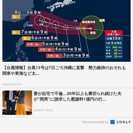
【台風情報】台風13号は7日ごろ沖縄に直撃 勢力維持のおそれも
関東や東海など太...
2026年8月3日
妻が自宅で不倫…20年以上も裏切られ続けた夫
が“間男”に請求した慰謝料1億円の行...
2026年1月8日
Recommended by