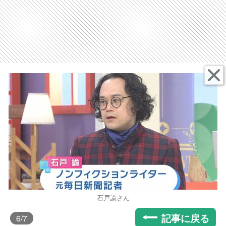
石戸諭さん
記事に戻る
6
/7