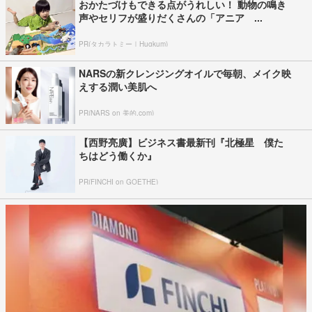
おかたづけもできる点がうれしい！ 動物の鳴き
声やセリフが盛りだくさんの「アニア ...
PR(タカラトミー｜Hugkum)
NARSの新クレンジングオイルで毎朝、メイク映
えする潤い美肌へ
PR(NARS on 美的.com)
【西野亮廣】ビジネス書最新刊『北極星 僕た
ちはどう働くか』
PR(FINCHI on GOETHE)