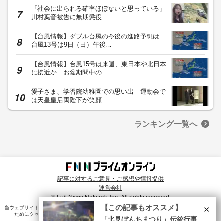
「社会に出られる確率ほぼないと思っている」
川村葉音被告に無期懲役…
【台風情報】ダブル台風の今後の進路予想は
台風13号は9日（日）午後…
【台風情報】台風15号は来週、東日本や北日本
に接近か お盆期間中の…
愛子さま、学習院幼稚園での思い出 運動会で
は天皇皇后両陛下が笑顔…
ランキング一覧へ
記事に対するご意見・ご感想や情報提供
運営会社
© Fuji News Network, Inc. All rights reserved.
×
【この記事もオススメ】
当ウェブサイトでは、ユーザのニーズ・興味・関⼼に合致したコンテンツや広告配信を提供する
ためにクッキーを使⽤しています。詳細は、
プライバシーポリシー
をご確認ください。
「北見ぼんちまつり」伝統行事