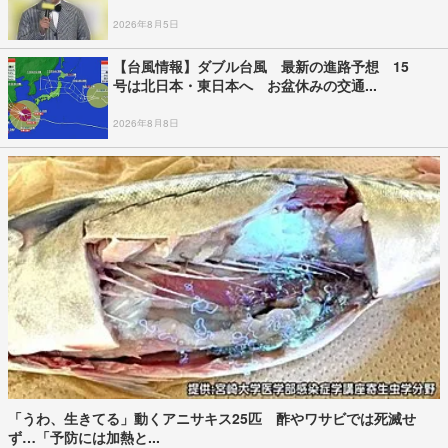
2026年8月5日
【台風情報】ダブル台風 最新の進路予想 15
号は北日本・東日本へ お盆休みの交通...
2026年8月8日
「うわ、生きてる」動くアニサキス25匹 酢やワサビでは死滅せ
ず…「予防には加熱と...