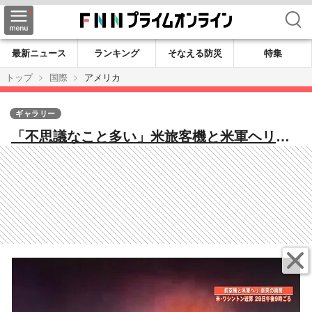
検索
最新ニュース
ランキング
そなえる防災
特集
トップ
国際
アメリカ
ギャラリー
「不思議なこと多い」米旅客機と米軍ヘリ衝
突事故 事故直前のやりとりから見えてく
る“謎” 元JAL機長「日本では考えられな
い」