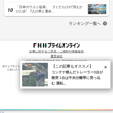
「日本のウユニ塩湖」 ゴミだらけの“消えか
けた浜” 7人の男と運命…
ランキング一覧へ
記事に対するご意見・ご感想や情報提供
運営会社
© Fuji News Network, Inc. All rights reserved.
×
【この記事もオススメ】
当ウェブサイトでは、ユーザのニーズ・興味・関⼼に合致したコンテンツや広告配信を提供する
ためにクッキーを使⽤しています。詳細は、
プライバシーポリシー
をご確認ください。
コンテナ積んだトレーラー3台が
衝突 1台は中央分離帯に突っ込
む 運転...