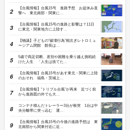
【台風情報】台風15号 進路予想 お盆休み直
撃へ 東北南部・関東に…
【台風情報】台風15号の進路と影響は？11日
に東北・関東地方に上陸す…
【物議】子どもの“破壊行為”相次ぎレトロミュ
ージアム閉館 館長は…
5歳で両足切断、差別や困難を乗り越え挑戦続
けた人生 「人生は捨てた…
【台風情報】台風15号があす東北・関東に上陸
のおそれ 福島・茨城上…
【台風情報】“トリプル台風”が再来 近づく前
から進路図の外でも大…
コンテナ積んだトレーラー3台が衝突 1台は中
央分離帯に突っ込む 運…
【台風情報】台風15号の今後の進路予想は 東
北南部から関東付近に近…