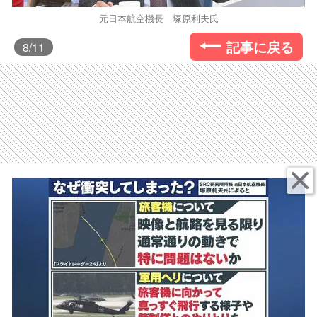
元日本航空機長 塚原利夫氏
記事に戻る
8
/11