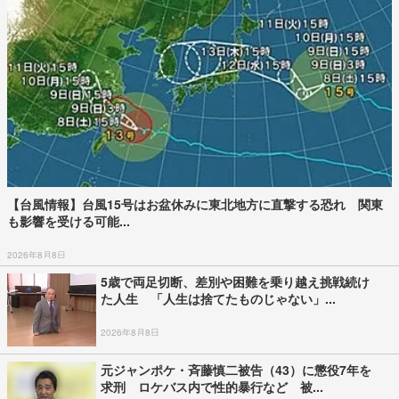
【台風情報】台風15号はお盆休みに東北地方に直撃する恐れ 関東
も影響を受ける可能...
2026年8月8日
5歳で両足切断、差別や困難を乗り越え挑戦続け
た人生 「人生は捨てたものじゃない」...
2026年8月8日
元ジャンポケ・斉藤慎二被告（43）に懲役7年を
求刑 ロケバス内で性的暴行など 被...