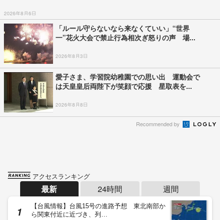
2026年8月6日
「ルール守らないなら来なくていい」“世界
一”花火大会で禁止行為相次ぎ怒りの声 場...
2026年8月3日
愛子さま、学習院幼稚園での思い出 運動会で
は天皇皇后両陛下が笑顔で応援 星取表を...
2026年8月8日
Recommended by
アクセスランキング
最新
24時間
週間
【台風情報】台風15号の進路予想 東北南部か
ら関東付近に近づき、列…