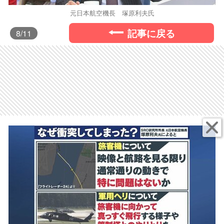
元日本航空機長 塚原利夫氏
記事に戻る
8
/11