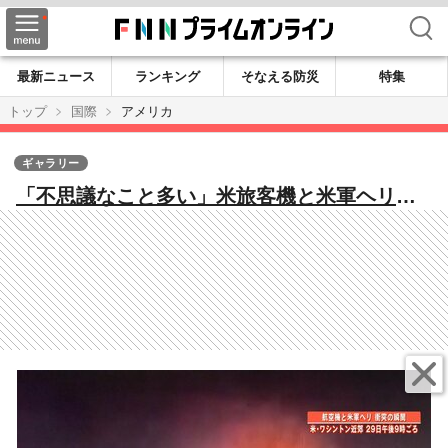
検索
最新ニュース
ランキング
そなえる防災
特集
トップ
国際
アメリカ
ギャラリー
「不思議なこと多い」米旅客機と米軍ヘリ衝
突事故 事故直前のやりとりから見えてく
る“謎” 元JAL機長「日本では考えられな
い」