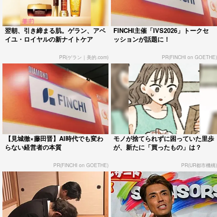
翌朝、引き締まる肌。ゲラン、アベ
FINCHI主催「IVS2026」トークセ
イユ・ロイヤルの新ナイトケア
ッションが話題に！
PR(ゲラン｜美的.com)
PR(FINCHI on GOETHE)
【見城徹×藤田晋】AI時代でも変わ
モノが捨てられずに困っていた里歩
らない経営者の本質
が、新たに「買ったもの」は？
PR(FINCHI on GOETHE)
PR(UR都市機構)