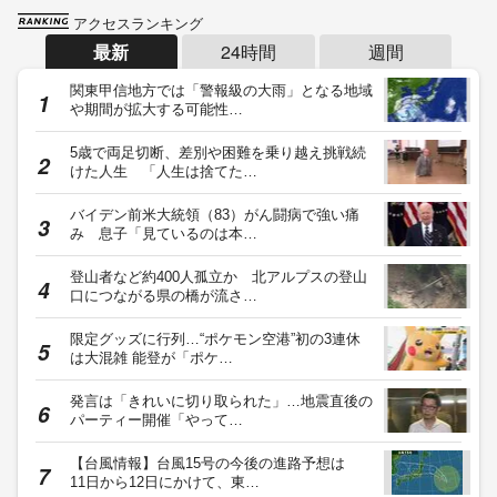
アクセスランキング
最新
24時間
週間
関東甲信地方では「警報級の大雨」となる地域
や期間が拡大する可能性…
5歳で両足切断、差別や困難を乗り越え挑戦続
けた人生 「人生は捨てた…
バイデン前米大統領（83）がん闘病で強い痛
み 息子「見ているのは本…
登山者など約400人孤立か 北アルプスの登山
口につながる県の橋が流さ…
限定グッズに行列…“ポケモン空港”初の3連休
は大混雑 能登が「ポケ…
発言は「きれいに切り取られた」…地震直後の
パーティー開催「やって…
【台風情報】台風15号の今後の進路予想は
11日から12日にかけて、東…