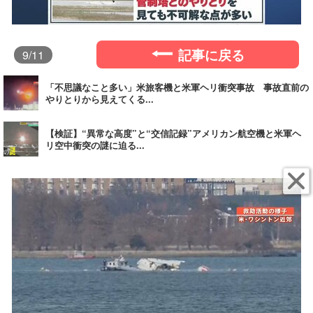
記事に戻る
9
/11
「不思議なこと多い」米旅客機と米軍ヘリ衝突事故 事故直前の
やりとりから見えてくる...
【検証】“異常な高度”と“交信記録”アメリカン航空機と米軍ヘ
リ空中衝突の謎に迫る...