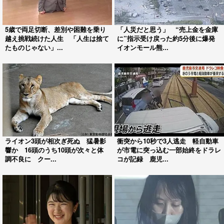
5歳で両足切断、差別や困難を乗り
「人災だと思う」 “売上金を金庫
越え挑戦続けた人生 「人生は捨て
に”指示受け戻った約5分後に爆発
たものじゃない」...
イオンモール熊...
ライオン3頭が相次ぎ死ぬ 猛暑影
衝突から10秒で3人逃走 軽自動車
響か 16頭のうち10頭が次々と体
が市電に突っ込む一部始終をドラレ
調不良に クー...
コが記録 鹿児...