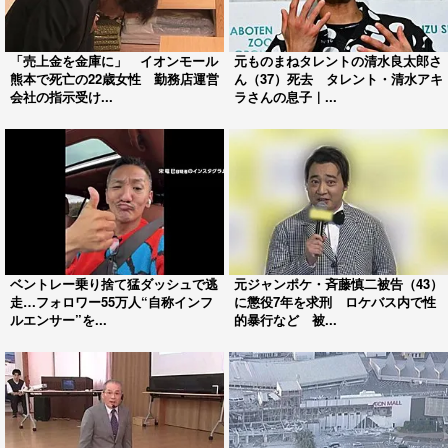
「売上金を金庫に」 イオンモール
元ものまねタレントの清水良太郎さ
熊本で死亡の22歳女性 勤務店運営
ん（37）死去 タレント・清水アキ
会社の指示受け...
ラさんの息子｜...
ベントレー乗り捨て猛ダッシュで逃
元ジャンポケ・斉藤慎二被告（43）
走…フォロワー55万人“自称インフ
に懲役7年を求刑 ロケバス内で性
ルエンサー”を...
的暴行など 被...