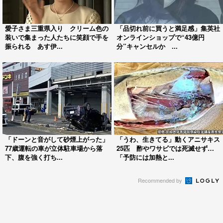
愛子さま三重県入り クリーム色の
「品切れ前に買うと満足感」集英社
装いで集まった人たちに笑顔で手を
オンラインショップで“43億円
振られる あす伊...
分”キャンセルか ...
「ドーンと音がして砂煙上がった」
「うわ、生きてる」動くアニサキス
77歳運転の車が立体駐車場から落
25匹 酢やワサビでは死滅せず…
下、腹を強く打ち...
「予防には加熱と...
Recommended by