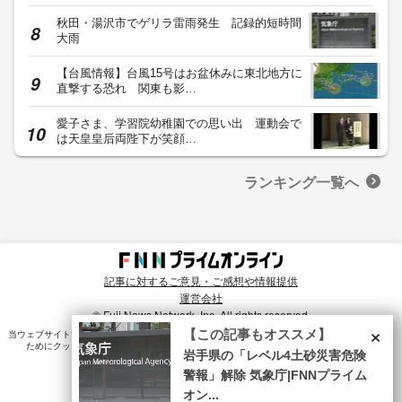
秋田・湯沢市でゲリラ雷雨発生 記録的短時間
大雨
【台風情報】台風15号はお盆休みに東北地方に
直撃する恐れ 関東も影…
愛子さま、学習院幼稚園での思い出 運動会で
は天皇皇后両陛下が笑顔…
ランキング一覧へ
記事に対するご意見・ご感想や情報提供
運営会社
© Fuji News Network, Inc. All rights reserved.
×
【この記事もオススメ】
当ウェブサイトでは、ユーザのニーズ・興味・関⼼に合致したコンテンツや広告配信を提供する
ためにクッキーを使⽤しています。詳細は、
プライバシーポリシー
をご確認ください。
岩手県の「レベル4土砂災害危険
警報」解除 気象庁|FNNプライム
オン...