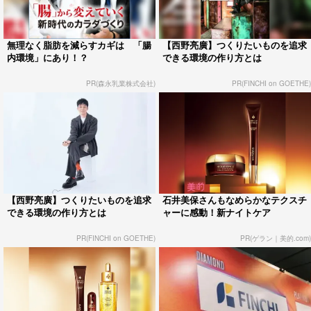
無理なく脂肪を減らすカギは 「腸
【西野亮廣】つくりたいものを追求
内環境」にあり！？
できる環境の作り方とは
PR(森永乳業株式会社)
PR(FINCHI on GOETHE)
【西野亮廣】つくりたいものを追求
石井美保さんもなめらかなテクスチ
できる環境の作り方とは
ャーに感動！新ナイトケア
PR(FINCHI on GOETHE)
PR(ゲラン｜美的.com)