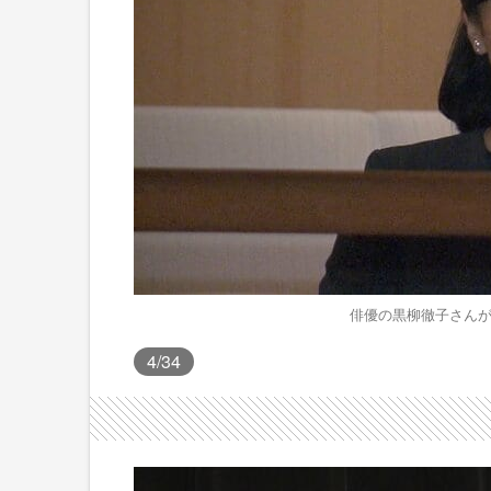
俳優の黒柳徹子さんが
4
/34