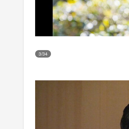
3
/34