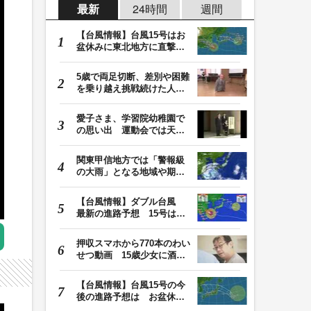
最新
24時間
週間
【台風情報】台風15号はお
盆休みに東北地方に直撃す
る恐れ 関東も影…
5歳で両足切断、差別や困難
を乗り越え挑戦続けた人
生 「人生は捨てた…
愛子さま、学習院幼稚園で
の思い出 運動会では天皇
皇后両陛下が笑顔…
関東甲信地方では「警報級
の大雨」となる地域や期間
が拡大する可能性…
【台風情報】ダブル台風
最新の進路予想 15号は北
日本・東日本へ …
押収スマホから770本のわい
せつ動画 15歳少女に酒と
薬飲ませ性的暴行…
【台風情報】台風15号の今
後の進路予想は お盆休み
に東北地方に直撃…