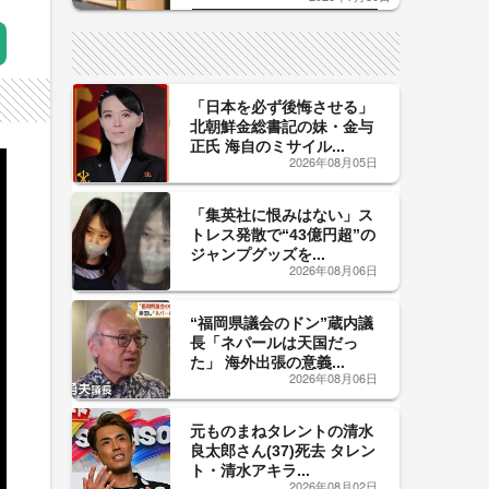
した「辛口カーブ」が飲み頃の
サイン！
「日本を必ず後悔させる」
北朝鮮金総書記の妹・金与
正氏 海自のミサイル...
2026年08月05日
「集英社に恨みはない」ス
トレス発散で“43億円超”の
ジャンプグッズを...
2026年08月06日
“福岡県議会のドン”蔵内議
長「ネパールは天国だっ
た」 海外出張の意義...
2026年08月06日
元ものまねタレントの清水
良太郎さん(37)死去 タレン
ト・清水アキラ...
2026年08月02日