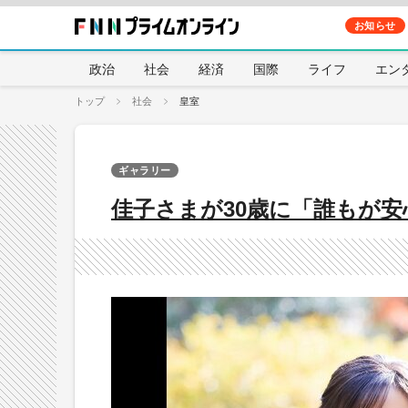
お知らせ
政治
社会
経済
国際
ライフ
エン
トップ
社会
皇室
ギャラリー
佳子さまが30歳に「誰もが