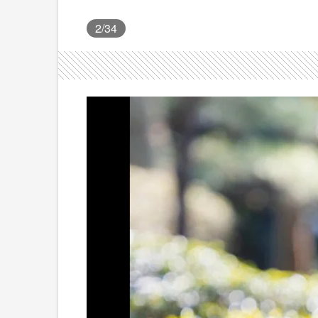
2
/34