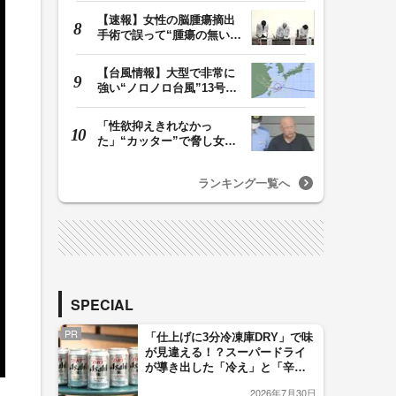
【速報】女性の脳腫瘍摘出
手術で誤って“腫瘍の無い部
位”を摘出 脳…
【台風情報】大型で非常に
強い“ノロノロ台風”13号の
進路は？ 沖縄…
「性欲抑えきれなかっ
た」“カッター”で脅し女子
中学生を性的暴行か…
ランキング一覧へ
SPECIAL
PR
「仕上げに3分冷凍庫DRY」で味
が見違える！？スーパードライ
が導き出した「冷え」と「辛
口」のおいしい関係 青く変化
2026年7月30日