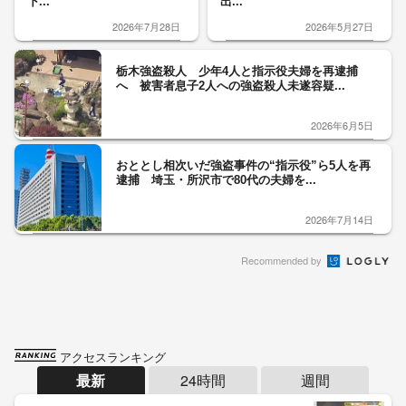
下...
出...
2026年7月28日
2026年5月27日
栃木強盗殺人 少年4人と指示役夫婦を再逮捕
へ 被害者息子2人への強盗殺人未遂容疑...
2026年6月5日
おととし相次いだ強盗事件の“指示役”ら5人を再
逮捕 埼玉・所沢市で80代の夫婦を...
2026年7月14日
Recommended by
アクセスランキング
最新
24時間
週間