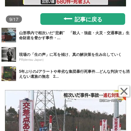
記事に戻る
9
/17
山形県内で相次いだ“悲劇” 「殺人・強盗・火災・交通事故」生
命財産を脅かす事件・...
現場の「生の声」に耳を傾け、真の解決策を生み出していく
PR(dentsu Japan)
5年ぶりのJアラートや卑劣な集団暴行死事件…どんな判決でも消
えない遺族の無念 2...