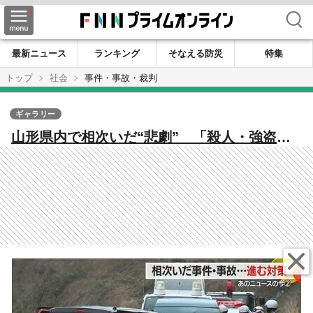
検索
最新ニュース
ランキング
そなえる防災
特集
トップ
社会
事件・事故・裁判
ギャラリー
山形県内で相次いだ“悲劇” 「殺人・強盗・
火災・交通事故」生命財産を脅かす事件・事
故の数々【山形発】