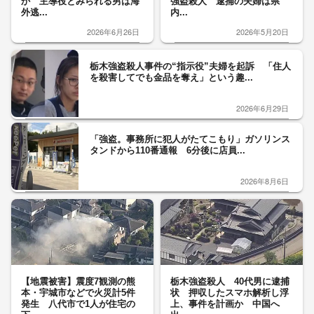
か 主導役とみられる男は海
強盗殺人 逮捕の夫婦は県
外逃...
内...
2026年6月26日
2026年5月20日
栃木強盗殺人事件の“指示役”夫婦を起訴 「住人
を殺害してでも金品を奪え」という趣...
2026年6月29日
「強盗。事務所に犯人がたてこもり」ガソリンス
タンドから110番通報 6分後に店員...
2026年8月6日
【地震被害】震度7観測の熊
栃木強盗殺人 40代男に逮捕
本・宇城市などで火災計5件
状 押収したスマホ解析し浮
発生 八代市で1人が住宅の
上、事件を計画か 中国へ