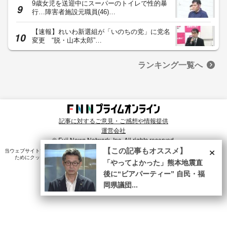
9歳女児を送迎中にスーパーのトイレで性的暴
行…障害者施設元職員(46)…
【速報】れいわ新選組が「いのちの党」に党名
変更 “脱・山本太郎”…
ランキング一覧へ
記事に対するご意見・ご感想や情報提供
運営会社
© Fuji News Network, Inc. All rights reserved.
×
【この記事もオススメ】
当ウェブサイトでは、ユーザのニーズ・興味・関⼼に合致したコンテンツや広告配信を提供する
ためにクッキーを使⽤しています。詳細は、
プライバシーポリシー
をご確認ください。
「やってよかった」熊本地震直
後に“ビアパーティー” 自民・福
岡県議団...