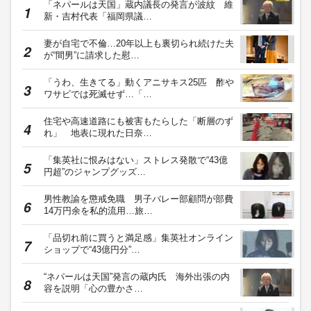
「ネパールは天国」蔵内議長の発言が波紋 維
新・吉村代表「福岡県議…
妻が自宅で不倫…20年以上も裏切られ続けた夫
が“間男”に請求した慰…
「うわ、生きてる」動くアニサキス25匹 酢や
ワサビでは死滅せず…「…
住宅や高速道路にも被害もたらした「断層のず
れ」 地表に現れた日奈…
「集英社に恨みはない」ストレス発散で“43億
円超”のジャンプグッズ…
男性教諭を懲戒免職 男子バレー部顧問が部費
14万円余を私的流用…旅…
「品切れ前に買うと満足感」集英社オンライン
ショップで“43億円分”…
“ネパールは天国”発言の蔵内氏 海外出張の内
容を説明「心の豊かさ…