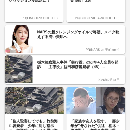
クセッションが話題に！
wners」3選
PR(FINCHI on GOETHE)
PR(COCO VILLA on GOETHE)
NARSの新クレンジングオイルで毎朝、メイク映
えする潤い美肌へ
PR(NARS on 美的.com)
栃木強盗殺人事件「実行役」の少年4人全員を起
訴 「主導役」益田和彦容疑者（48）...
2026年7月31日
「住人殺害してでも」竹前海
「家族や友人を殺す」一部少
斗容疑者 少年に対し指示
年が“脅された”供述 栃木・