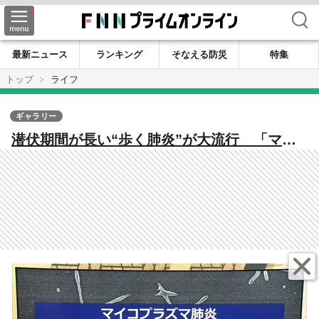
検索
最新ニュース
ランキング
そなえる防災
特集
トップ
ライフ
ギャラリー
潜伏期間が長い“歩く肺炎”が大流行 「マイ
コプラズマ肺炎」患者数が福井県内でも過去
最多 医師は流行の長期化懸念