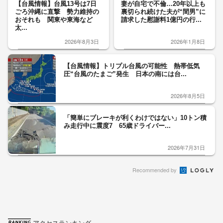
【台風情報】台風13号は7日
妻が自宅で不倫…20年以上も
ごろ沖縄に直撃 勢力維持の
裏切られ続けた夫が“間男”に
おそれも 関東や東海など
請求した慰謝料1億円の行...
太...
2026年8月3日
2026年1月8日
【台風情報】トリプル台風の可能性 熱帯低気
圧“台風のたまご”発生 日本の南には台...
2026年8月5日
「簡単にブレーキが利くわけではない」10トン積
み走行中に震度7 65歳ドライバー...
2026年7月31日
Recommended by
アクセスランキング