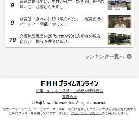
県道に倒れていた男性が死亡 ひき逃げ事件の
疑いも 頭部から出血し…
発言は「きれいに切り取られた」…地震直後の
パーティー開催「やって…
介護施設職員の20代の女が90代入所者の現金
窃盗か 施設管理者に促さ…
ランキング一覧へ
記事に対するご意見・ご感想や情報提供
運営会社
© Fuji News Network, Inc. All rights reserved.
当ウェブサイトでは、ユーザのニーズ・興味・関⼼に合致したコンテンツや広告配信を提供する
ためにクッキーを使⽤しています。詳細は、
プライバシーポリシー
をご確認ください。