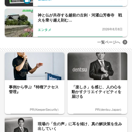
神と仏が共存する越前の古刹・河濯山芳春寺 戦
火を乗り越え刻む…
2026年8月8日
エンタメ
一覧ページへ
事例から学ぶ『特権アクセス
「楽しさ」を感じ、人の心を
管理』
動かすクリエイティビティを
届ける
PR(KeeperSecurity)
PR(dentsu Japan)
現場の「生の声」に耳を傾け、真の解決策を生み
出していく