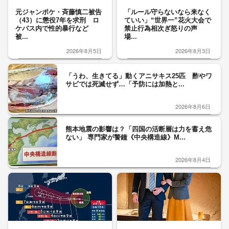
元ジャンポケ・斉藤慎二被告
「ルール守らないなら来なく
（43）に懲役7年を求刑 ロ
ていい」“世界一”花火大会で
ケバス内で性的暴行など
禁止行為相次ぎ怒りの声
被...
場...
2026年8月5日
2026年8月3日
「うわ、生きてる」動くアニサキス25匹 酢やワ
サビでは死滅せず…「予防には加熱と...
2026年8月6日
熊本地震の影響は？「四国の活断層は力を蓄え危
ない」 専門家が警鐘《中央構造線》M...
2026年8月4日