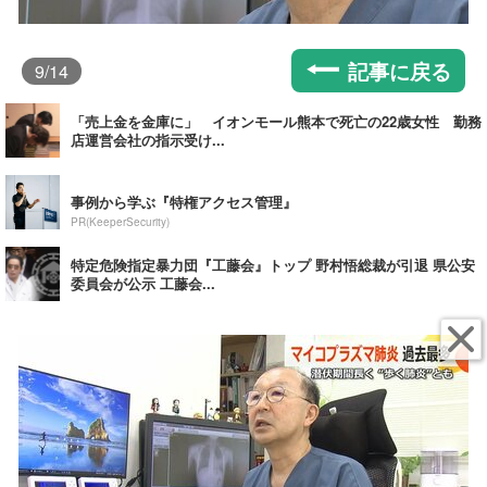
記事に戻る
9
/14
「売上金を金庫に」 イオンモール熊本で死亡の22歳女性 勤務
店運営会社の指示受け...
事例から学ぶ『特権アクセス管理』
PR(KeeperSecurity)
特定危険指定暴力団『工藤会』トップ 野村悟総裁が引退 県公安
委員会が公示 工藤会...