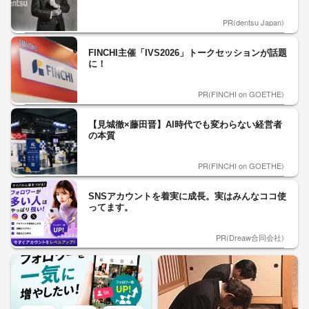
PR(dentsu Japan)
FINCHI主催「IVS2026」トークセッションが話題
に！
PR(FINCHI on GOETHE)
【見城徹×藤田晋】AI時代でも変わらない経営者
の本質
PR(FINCHI on GOETHE)
SNSアカウントを着実に成長。実はみんなココ使
ってます。
PR(Dreaw合同会社)