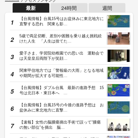
最新
24時間
週間
【台風情報】台風15号はお盆休みに東北地方に
直撃する恐れ 関東も影…
5歳で両足切断、差別や困難を乗り越え挑戦続
けた人生 「人生は捨てた…
愛子さま、学習院幼稚園での思い出 運動会で
は天皇皇后両陛下が笑顔…
関東甲信地方では「警報級の大雨」となる地域
や期間が拡大する可能性…
【台風情報】ダブル台風 最新の進路予想 15
号は北日本・東日本へ …
【台風情報】台風15号の今後の進路予想は お
盆休みに東北地方に直撃…
【速報】女性の脳腫瘍摘出手術で誤って“腫瘍
の無い部位”を摘出 脳…