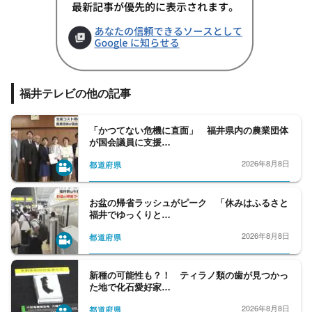
福井テレビの他の記事
「かつてない危機に直面」 福井県内の農業団体
が国会議員に支援…
2026年8月8日
都道府県
お盆の帰省ラッシュがピーク 「休みはふるさと
福井でゆっくりと…
2026年8月8日
都道府県
新種の可能性も？！ ティラノ類の歯が見つかっ
た地で化石愛好家…
2026年8月8日
都道府県