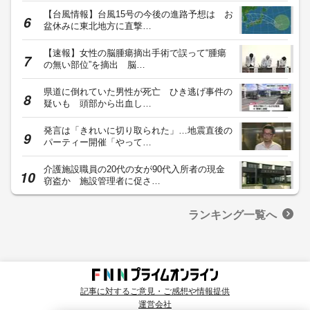
【台風情報】台風15号の今後の進路予想は お
盆休みに東北地方に直撃…
【速報】女性の脳腫瘍摘出手術で誤って“腫瘍
の無い部位”を摘出 脳…
県道に倒れていた男性が死亡 ひき逃げ事件の
疑いも 頭部から出血し…
発言は「きれいに切り取られた」…地震直後の
パーティー開催「やって…
介護施設職員の20代の女が90代入所者の現金
窃盗か 施設管理者に促さ…
ランキング一覧へ
記事に対するご意見・ご感想や情報提供
運営会社