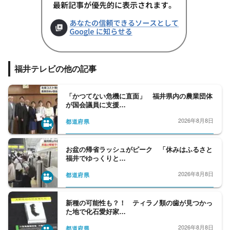
福井テレビの他の記事
「かつてない危機に直面」 福井県内の農業団体
が国会議員に支援…
2026年8月8日
都道府県
お盆の帰省ラッシュがピーク 「休みはふるさと
福井でゆっくりと…
2026年8月8日
都道府県
新種の可能性も？！ ティラノ類の歯が見つかっ
た地で化石愛好家…
2026年8月8日
都道府県