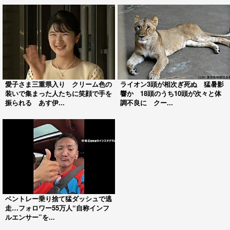
愛子さま三重県入り クリーム色の
ライオン3頭が相次ぎ死ぬ 猛暑影
装いで集まった人たちに笑顔で手を
響か 18頭のうち10頭が次々と体
振られる あす伊...
調不良に クー...
ベントレー乗り捨て猛ダッシュで逃
走…フォロワー55万人“自称インフ
ルエンサー”を...