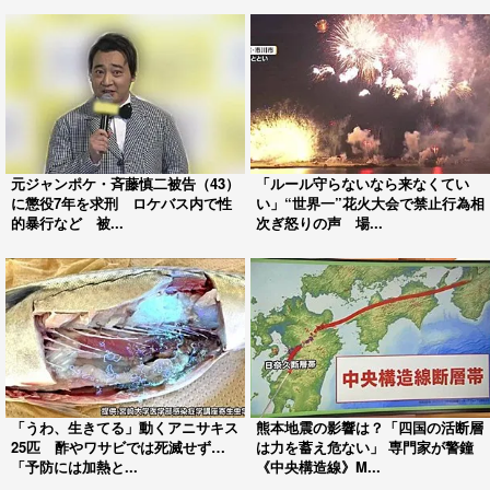
元ジャンポケ・斉藤慎二被告（43）
「ルール守らないなら来なくてい
に懲役7年を求刑 ロケバス内で性
い」“世界一”花火大会で禁止行為相
的暴行など 被...
次ぎ怒りの声 場...
「うわ、生きてる」動くアニサキス
熊本地震の影響は？「四国の活断層
25匹 酢やワサビでは死滅せず…
は力を蓄え危ない」 専門家が警鐘
「予防には加熱と...
《中央構造線》M...