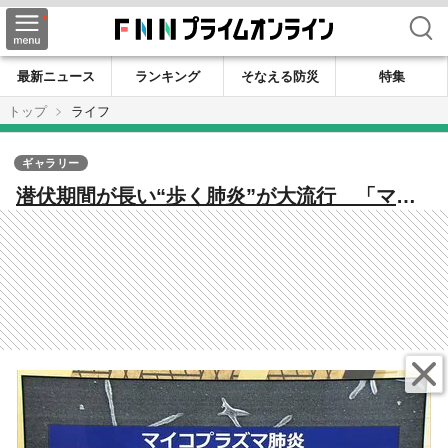
検索
最新ニュース
ランキング
そなえる防災
特集
トップ
ライフ
ギャラリー
潜伏期間が長い“歩く肺炎”が大流行 「マイ
コプラズマ肺炎」患者数が福井県内でも過去
最多 医師は流行の長期化懸念