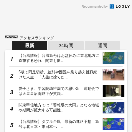
Recommended by
アクセスランキング
最新
24時間
週間
【台風情報】台風15号はお盆休みに東北地方に
直撃する恐れ 関東も影…
5歳で両足切断、差別や困難を乗り越え挑戦続
けた人生 「人生は捨てた…
愛子さま、学習院幼稚園での思い出 運動会で
は天皇皇后両陛下が笑顔…
関東甲信地方では「警報級の大雨」となる地域
や期間が拡大する可能性…
【台風情報】ダブル台風 最新の進路予想 15
号は北日本・東日本へ …