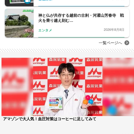
神と仏が共存する越前の古刹・河濯山芳春寺 戦
火を乗り越え刻む…
2026年8月8日
エンタメ
一覧ページへ
アマゾンで大人気！血圧対策はコーヒーに足してみて