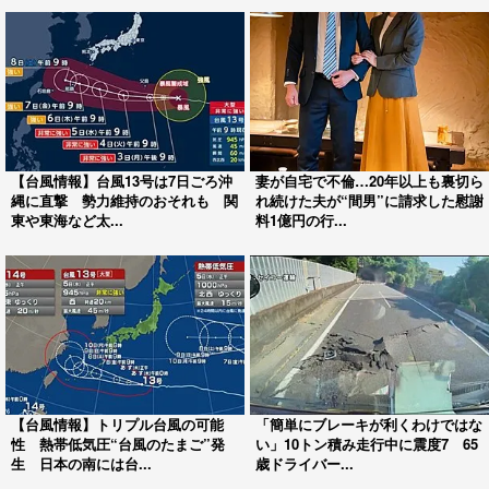
【台風情報】台風13号は7日ごろ沖
妻が自宅で不倫…20年以上も裏切ら
縄に直撃 勢力維持のおそれも 関
れ続けた夫が“間男”に請求した慰謝
東や東海など太...
料1億円の行...
【台風情報】トリプル台風の可能
「簡単にブレーキが利くわけではな
性 熱帯低気圧“台風のたまご”発
い」10トン積み走行中に震度7 65
生 日本の南には台...
歳ドライバー...