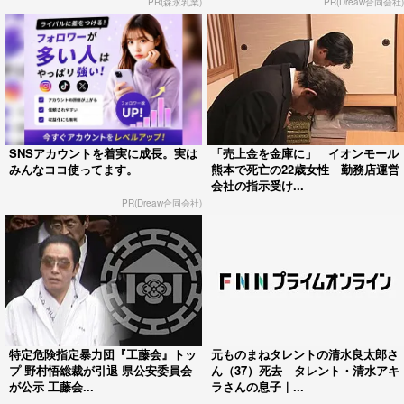
PR(森永乳業)
PR(Dreaw合同会社)
SNSアカウントを着実に成長。実は
「売上金を金庫に」 イオンモール
みんなココ使ってます。
熊本で死亡の22歳女性 勤務店運営
会社の指示受け...
PR(Dreaw合同会社)
特定危険指定暴力団『工藤会』トッ
元ものまねタレントの清水良太郎さ
プ 野村悟総裁が引退 県公安委員会
ん（37）死去 タレント・清水アキ
が公示 工藤会...
ラさんの息子｜...