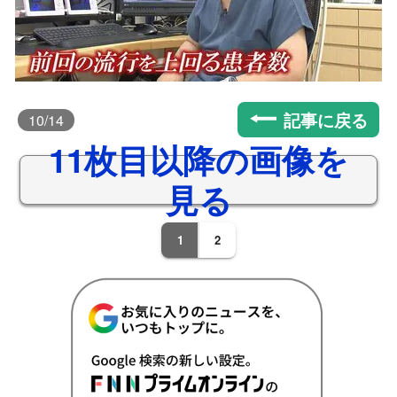
記事に戻る
10
/14
11枚目以降の画像を
見る
1
2