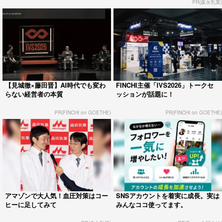
PR(森永乳業)
【見城徹×藤田晋】AI時代でも変わ
FINCHI主催「IVS2026」トークセ
らない経営者の本質
ッションが話題に！
PR(FINCHI on GOETHE)
PR(FINCHI on GOETHE)
アマゾンで大人気！血圧対策はコー
SNSアカウントを着実に成長。実は
ヒーに足してみて
みんなココ使ってます。