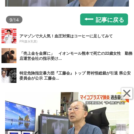
記事に戻る
9
/14
アマゾンで大人気！血圧対策はコーヒーに足してみて
PR(森永乳業)
「売上金を金庫に」 イオンモール熊本で死亡の22歳女性 勤務
店運営会社の指示受け...
特定危険指定暴力団『工藤会』トップ 野村悟総裁が引退 県公安
委員会が公示 工藤会...