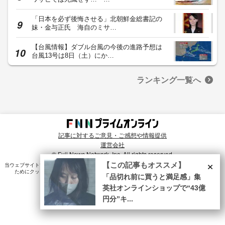
「日本を必ず後悔させる」北朝鮮金総書記の
妹・金与正氏 海自のミサ…
【台風情報】ダブル台風の今後の進路予想は
台風13号は8日（土）にか…
ランキング一覧へ
記事に対するご意見・ご感想や情報提供
運営会社
© Fuji News Network, Inc. All rights reserved.
×
【この記事もオススメ】
当ウェブサイトでは、ユーザのニーズ・興味・関⼼に合致したコンテンツや広告配信を提供する
ためにクッキーを使⽤しています。詳細は、
プライバシーポリシー
をご確認ください。
「品切れ前に買うと満足感」集
英社オンラインショップで“43億
円分”キ...