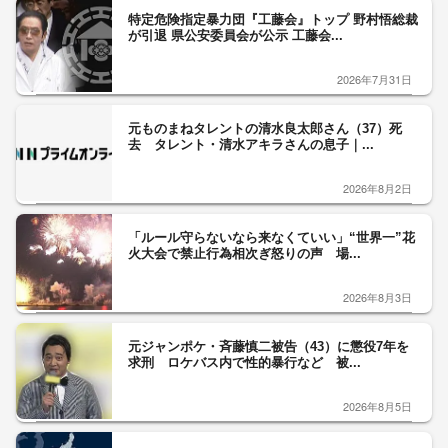
特定危険指定暴力団『工藤会』トップ 野村悟総裁
が引退 県公安委員会が公示 工藤会...
2026年7月31日
元ものまねタレントの清水良太郎さん（37）死
去 タレント・清水アキラさんの息子｜...
2026年8月2日
「ルール守らないなら来なくていい」“世界一”花
火大会で禁止行為相次ぎ怒りの声 場...
2026年8月3日
元ジャンポケ・斉藤慎二被告（43）に懲役7年を
求刑 ロケバス内で性的暴行など 被...
2026年8月5日