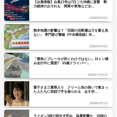
【台風情報】台風13号は7日ごろ沖縄に直撃 勢
力維持のおそれも 関東や東海など太...
2026年8月3日
熊本地震の影響は？「四国の活断層は力を蓄え危
ない」 専門家が警鐘《中央構造線》M...
2026年8月4日
「簡単にブレーキが利くわけではない」10トン積
み走行中に震度7 65歳ドライバー...
2026年7月31日
愛子さま三重県入り クリーム色の装いで集まっ
た人たちに笑顔で手を振られる あす伊...
2026年8月1日
ライオン3頭が相次ぎ死ぬ 猛暑影響か 18頭の