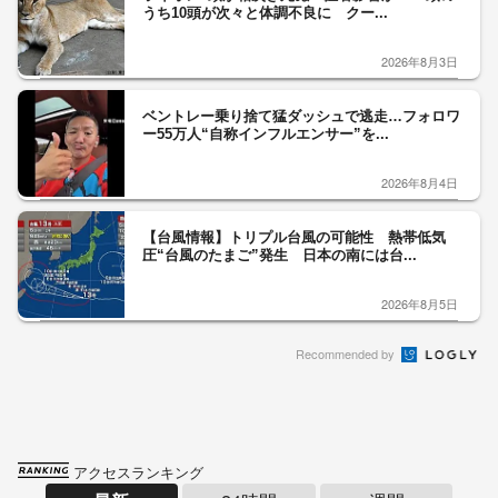
うち10頭が次々と体調不良に クー...
2026年8月3日
ベントレー乗り捨て猛ダッシュで逃走…フォロワ
ー55万人“自称インフルエンサー”を...
2026年8月4日
【台風情報】トリプル台風の可能性 熱帯低気
圧“台風のたまご”発生 日本の南には台...
2026年8月5日
Recommended by
アクセスランキング