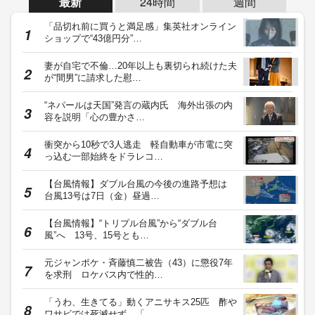
最新
24時間
週間
「品切れ前に買うと満足感」集英社オンライン
ショップで“43億円分”…
妻が自宅で不倫…20年以上も裏切られ続けた夫
が“間男”に請求した慰…
“ネパールは天国”発言の蔵内氏 海外出張の内
容を説明「心の豊かさ…
衝突から10秒で3人逃走 軽自動車が市電に突
っ込む一部始終をドラレコ…
【台風情報】ダブル台風の今後の進路予想は
台風13号は7日（金）昼過…
【台風情報】“トリプル台風”から“ダブル台
風”へ 13号、15号とも…
元ジャンポケ・斉藤慎二被告（43）に懲役7年
を求刑 ロケバス内で性的…
「うわ、生きてる」動くアニサキス25匹 酢や
ワサビでは死滅せず…「…