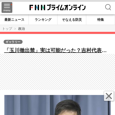
検索
最新ニュース
ランキング
そなえる防災
特集
トップ
政治
ギャラリー
「玉川徹出禁」実は可能だった？吉村代表の
発言に波紋…国会で「権限ない前提」崩れる
議論 橋下徹氏「マズいな」