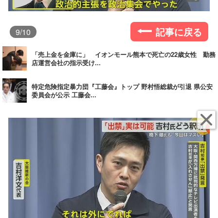
記事に戻る
9
/10
「売上金を金庫に」 イオンモール熊本で死亡の22歳女性 勤務
店運営会社の指示受け...
特定危険指定暴力団『工藤会』トップ 野村悟総裁が引退 県公安
委員会が公示 工藤会...