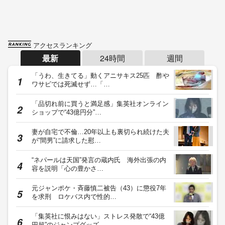
アクセスランキング
最新
24時間
週間
「うわ、生きてる」動くアニサキス25匹 酢や
ワサビでは死滅せず…「…
「品切れ前に買うと満足感」集英社オンライン
ショップで“43億円分”…
妻が自宅で不倫…20年以上も裏切られ続けた夫
が“間男”に請求した慰…
“ネパールは天国”発言の蔵内氏 海外出張の内
容を説明「心の豊かさ…
元ジャンポケ・斉藤慎二被告（43）に懲役7年
を求刑 ロケバス内で性的…
「集英社に恨みはない」ストレス発散で“43億
円超”のジャンプグッズ…