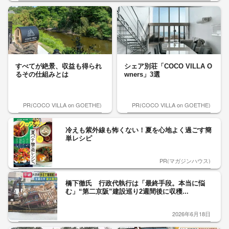
すべてが絶景、収益も得られ
シェア別荘「COCO VILLA O
るその仕組みとは
wners」3選
PR(COCO VILLA on GOETHE)
PR(COCO VILLA on GOETHE)
冷えも紫外線も怖くない！夏を心地よく過ごす簡
単レシピ
PR(マガジンハウス)
橋下徹氏 行政代執行は「最終手段。本当に悩
む」“第二京阪”建設巡り2週間後に収穫...
2026年6月18日