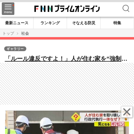
検索
最新ニュース
ランキング
そなえる防災
特集
トップ
社会
ギャラリー
「ルール違反ですよ！」人が住む家を“強制取
り壊し” 所有者の女性は激怒…都市計画のた
め“行政代執行”に 熊本市