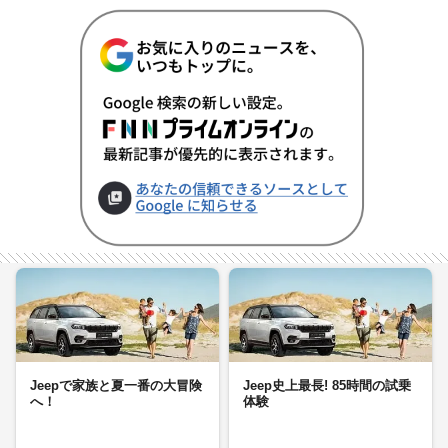
Jeepで家族と夏一番の大冒険
Jeep史上最長! 85時間の試乗
へ！
体験