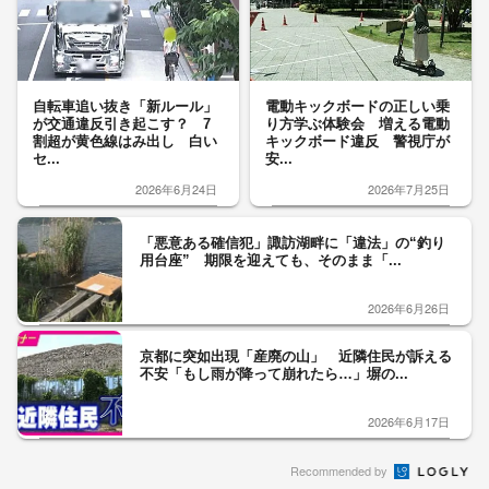
自転車追い抜き「新ルール」
電動キックボードの正しい乗
が交通違反引き起こす？ 7
り方学ぶ体験会 増える電動
割超が黄色線はみ出し 白い
キックボード違反 警視庁が
セ...
安...
2026年6月24日
2026年7月25日
「悪意ある確信犯」諏訪湖畔に「違法」の“釣り
用台座” 期限を迎えても、そのまま「...
2026年6月26日
京都に突如出現「産廃の山」 近隣住民が訴える
不安「もし雨が降って崩れたら…」塀の...
2026年6月17日
Recommended by