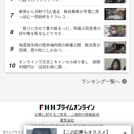
衝突から10秒で3人逃走 軽自動車が市電に突
っ込む一部始終をドラレコ…
「怒りに任せて暴力振るった」90歳入院患者の
顔や腹を殴るなどケガさ…
地震発生時の熊本城内部の映像公開 観光客が
悲鳴…壁や柱にしがみつ…
オンラインで注文とキャンセル繰り返し 総額
43億円か「品切れ前に購…
ランキング一覧へ
記事に対するご意見・ご感想や情報提供
運営会社
© Fuji News Network, Inc. All rights reserved.
×
【この記事もオススメ】
当ウェブサイトでは、ユーザのニーズ・興味・関⼼に合致したコンテンツや広告配信を提供する