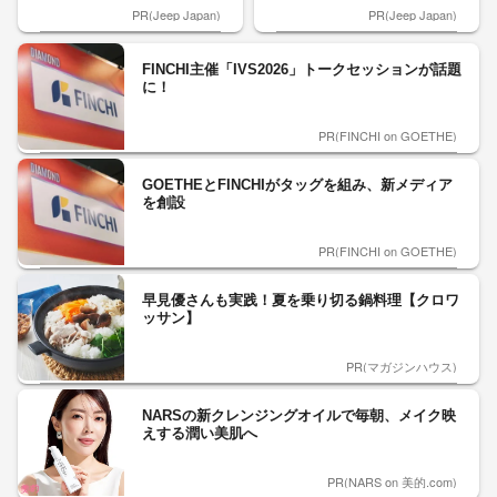
PR(Jeep Japan)
PR(Jeep Japan)
FINCHI主催「IVS2026」トークセッションが話題
に！
PR(FINCHI on GOETHE)
GOETHEとFINCHIがタッグを組み、新メディア
を創設
PR(FINCHI on GOETHE)
早見優さんも実践！夏を乗り切る鍋料理【クロワ
ッサン】
PR(マガジンハウス)
NARSの新クレンジングオイルで毎朝、メイク映
えする潤い美肌へ
PR(NARS on 美的.com)