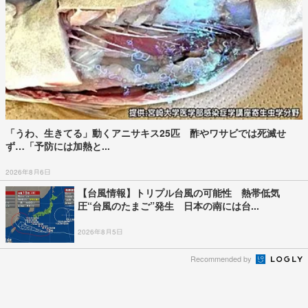
「うわ、生きてる」動くアニサキス25匹 酢やワサビでは死滅せ
ず…「予防には加熱と...
2026年8月6日
【台風情報】トリプル台風の可能性 熱帯低気
圧“台風のたまご”発生 日本の南には台...
2026年8月5日
Recommended by