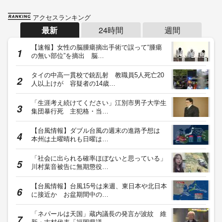
アクセスランキング
最新
24時間
週間
【速報】女性の脳腫瘍摘出手術で誤って“腫瘍
の無い部位”を摘出 脳…
タイの中高一貫校で銃乱射 教職員5人死亡20
人以上けが 容疑者の14歳…
「生涯考え続けてください」江別市男子大学生
集団暴行死 主犯格・当…
【台風情報】ダブル台風の週末の進路予想は
本州は土曜晴れも日曜は…
「社会に出られる確率ほぼないと思っている」
川村葉音被告に無期懲役…
【台風情報】台風15号は来週、東日本や北日本
に接近か お盆期間中の…
「ネパールは天国」蔵内議長の発言が波紋 維