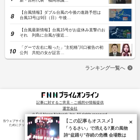
新・吉村代表「福岡県議…
【台風情報】ダブル台風の今後の進路予想は
台風13号は9日（日）午後…
【台風最新情報】台風15号がお盆休み直撃のお
それ 列島に台風が接近…
「グーで左右に殴った」“主犯格”川口被告の初
公判 共犯の女が証言…
ランキング一覧へ
記事に対するご意見・ご感想や情報提供
運営会社
© Fuji News Network, Inc. All rights reserved.
×
【この記事もオススメ】
当ウェブサイトでは、ユーザのニーズ・興味・関⼼に合致したコンテンツや広告配信を提供する
ためにクッキーを使⽤しています。詳細は、
プライバシーポリシー
をご確認ください。
「うるさい」で消える?夏の風物
詩“盆踊り”存続の危機 会場数は