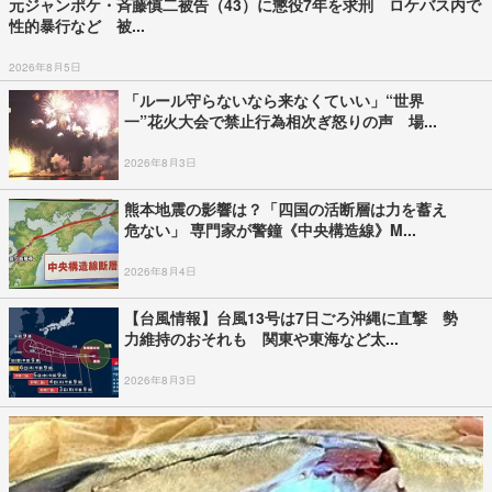
元ジャンポケ・斉藤慎二被告（43）に懲役7年を求刑 ロケバス内で
性的暴行など 被...
2026年8月5日
「ルール守らないなら来なくていい」“世界
一”花火大会で禁止行為相次ぎ怒りの声 場...
2026年8月3日
熊本地震の影響は？「四国の活断層は力を蓄え
危ない」 専門家が警鐘《中央構造線》M...
2026年8月4日
【台風情報】台風13号は7日ごろ沖縄に直撃 勢
力維持のおそれも 関東や東海など太...
2026年8月3日