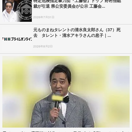
特定危険指定暴力団『工藤会』トップ 野村悟総
裁が引退 県公安委員会が公示 工藤会...
2026年7月31日
元ものまねタレントの清水良太郎さん（37）死
去 タレント・清水アキラさんの息子｜...
2026年8月2日