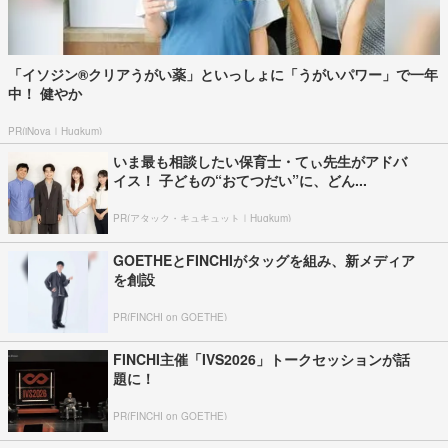
「イソジン®クリアうがい薬」といっしょに「うがいパワー」で一年
中！ 健やか
PR(iNova｜Hugkum)
いま最も相談したい保育士・てぃ先生がアドバ
イス！ 子どもの“おてつだい”に、どん...
PR(アタック・キュキュット｜Hugkum)
GOETHEとFINCHIがタッグを組み、新メディア
を創設
PR(FINCHI on GOETHE)
FINCHI主催「IVS2026」トークセッションが話
題に！
PR(FINCHI on GOETHE)