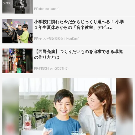
PR(dentsu Japan)
小学校に慣れた今だからじっくり選べる！ 小学
１年生夏休みからの「音楽教室」デビュ...
PR(ヤマハ音楽振興会｜HugKum)
【西野亮廣】つくりたいものを追求できる環境
の作り方とは
PR(FINCHI on GOETHE)