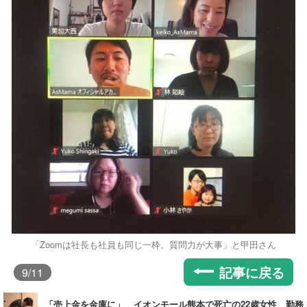
「Zoomは社長も社員も同じ一枠。質問力が大事」と甲田さん
記事に戻る
9
/11
「売上金を金庫に」 イオンモール熊本で死亡の22歳女性 勤務