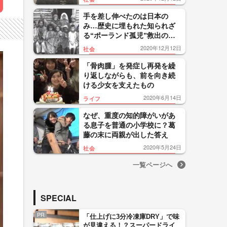
手を差し伸べたのは日本の
み…歴史に埋もれた知られざ
る“ポーランド孤児”救出の軌
跡
2020年12月12日
社会
「骨肉腫」を発症し再発を繰
り返しながらも、前を向き続
ける少女を支えたもの
2020年6月14日
ライフ
なぜ、重度の知的障がいがあ
る息子を普通の小学校に？葛
藤の末に両親が出した答え
2020年5月24日
社会
一覧ページへ
SPECIAL
PR
「仕上げに3分冷凍庫DRY」で味
が見違える！？スーパードライ