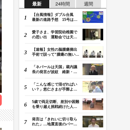
最新
24時間
週間
【台風情報】ダブル台風
最新の進路予想 15号は北
日本・東日本へ …
愛子さま、学習院幼稚園で
の思い出 運動会では天皇
皇后両陛下が笑顔…
【速報】女性の脳腫瘍摘出
手術で誤って“腫瘍の無い部
位”を摘出 脳…
「ネパールは天国」蔵内議
長の発言が波紋 維新・吉
村代表「福岡県議…
「こんな感じで混ぜればい
い？」悠仁さまが手際よく
豚汁を調理 同学…
5歳で両足切断、差別や困難
を乗り越え挑戦続けた人
生 「人生は捨てた…
発言は「きれいに切り取ら
れた」…地震直後のパーテ
ィー開催「やって…