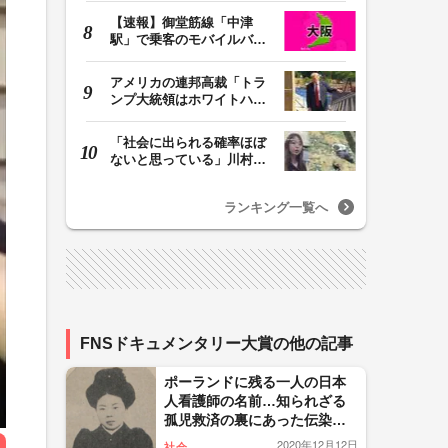
【速報】御堂筋線「中津
駅」で乗客のモバイルバッ
テリーから発火 女…
アメリカの連邦高裁「トラ
ンプ大統領はホワイトハウ
スの所有者ではな…
「社会に出られる確率ほぼ
ないと思っている」川村葉
音被告に無期懲役…
ランキング一覧へ
FNSドキュメンタリー大賞の他の記事
ポーランドに残る一人の日本
人看護師の名前…知られざる
孤児救済の裏にあった伝染病
との闘い
2020年12月12日
社会