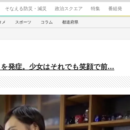
そなえる防災・減災
政治スクエア
特集
番組発
タメ
スポーツ
コラム
都道府県
」を発症。少女はそれでも笑顔で前…