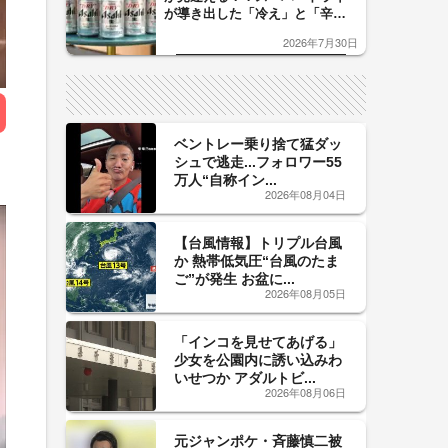
が導き出した「冷え」と「辛
口」のおいしい関係 青く変化
2026年7月30日
した「辛口カーブ」が飲み頃の
サイン！
ベントレー乗り捨て猛ダッ
シュで逃走...フォロワー55
万人“自称イン...
2026年08月04日
【台風情報】トリプル台風
か 熱帯低気圧“台風のたま
ご”が発生 お盆に...
2026年08月05日
「インコを見せてあげる」
少女を公園内に誘い込みわ
いせつか アダルトビ...
2026年08月06日
元ジャンポケ・斉藤慎二被