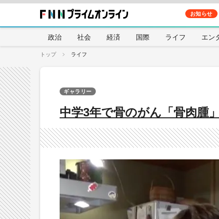
お知らせ
政治
社会
経済
国際
ライフ
エン
トップ
ライフ
ギャラリー
中学3年で骨のがん「骨肉腫