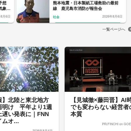
を予想
熊本地震・日本製紙工場救助の最前
気象予
線 鹿児島市消防が報告会
年8月6日
2026年8月6日
社会
一覧ページへ
報】北陸と東北地方
【見城徹×藤田晋】AI
雨明け 平年より1週
でも変わらない経営者
上遅い発表に｜FNN
本質
ムオ...
PR(FINCHI on GO
2026年8月4日