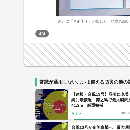
新たに「直前予測」が加わり、精度の高い
4
/4
常識が通用しない…いま備える防災の他の
【速報・台風13号】昼頃に奄美
縄に最接近 徳之島で最大瞬間
41.2m 厳重警戒
2026
ライフ
台風13号が奄美直撃へ 最大瞬