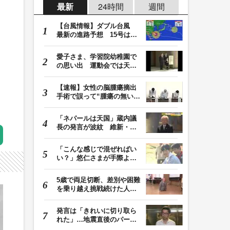
最新
24時間
週間
【台風情報】ダブル台風
最新の進路予想 15号は北
日本・東日本へ …
愛子さま、学習院幼稚園で
の思い出 運動会では天皇
皇后両陛下が笑顔…
【速報】女性の脳腫瘍摘出
手術で誤って“腫瘍の無い部
位”を摘出 脳…
「ネパールは天国」蔵内議
長の発言が波紋 維新・吉
村代表「福岡県議…
「こんな感じで混ぜればい
い？」悠仁さまが手際よく
豚汁を調理 同学…
5歳で両足切断、差別や困難
を乗り越え挑戦続けた人
生 「人生は捨てた…
発言は「きれいに切り取ら
れた」…地震直後のパーテ
ィー開催「やって…