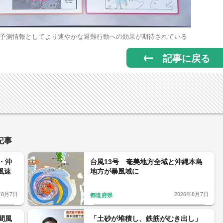
予測情報としてより速やかな避難行動への効果が期待されている
記事に戻る
記事
・沖
台風13号 奄美地方全域と沖縄本島
風速
地方が暴風域に
年8月7日
2026年8月7日
都道府県
間風
「土砂が堆積し、鉄筋がむき出し」