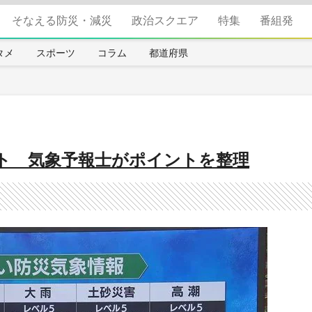
そなえる防災・減災
政治スクエア
特集
番組発
タメ
スポーツ
コラム
都道府県
ト 気象予報士がポイントを整理