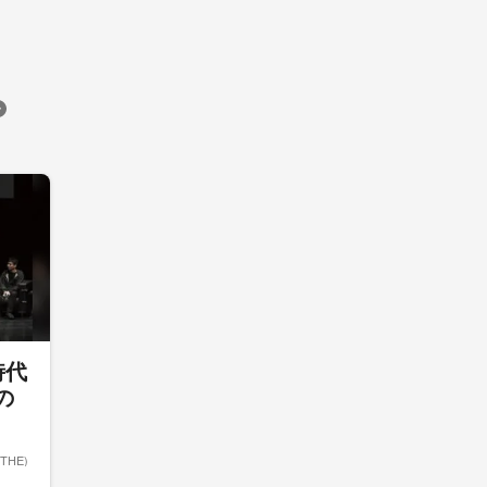
時代
の
ETHE)