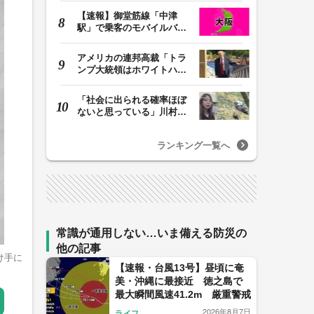
【速報】御堂筋線「中津
駅」で乗客のモバイルバッ
テリーから発火 女…
アメリカの連邦高裁「トラ
ンプ大統領はホワイトハウ
スの所有者ではな…
「社会に出られる確率ほぼ
ないと思っている」川村葉
音被告に無期懲役…
ランキング一覧へ
常識が通用しない…いま備える防災の
他の記事
け手に
【速報・台風13号】昼頃に奄
美・沖縄に最接近 徳之島で
最大瞬間風速41.2m 厳重警戒
2026年8月7日
ライフ