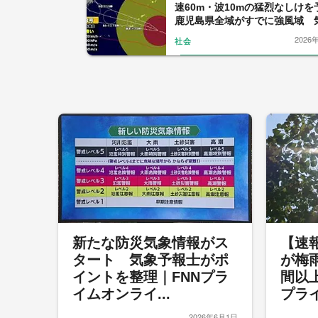
速60m・波10mの猛烈なしけ
鹿児島県全域がすでに強風域 
報士解説
2026
社会
新たな防災気象情報がス
【速
タート 気象予報士がポ
が梅
イントを整理｜FNNプラ
間以
イムオンライ...
プライ
2026年6月1日