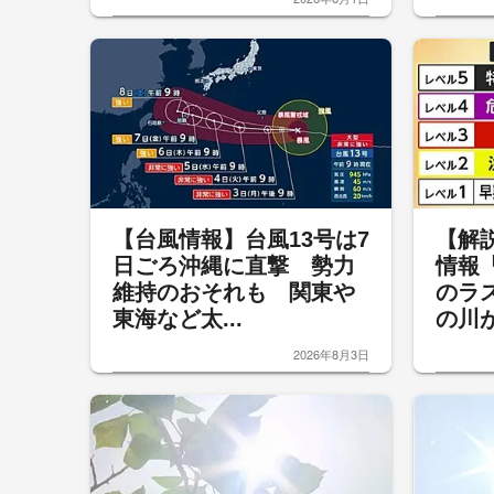
【台風情報】台風13号は7
【解
日ごろ沖縄に直撃 勢力
情報
維持のおそれも 関東や
のラ
東海など太...
の川が
2026年8月3日