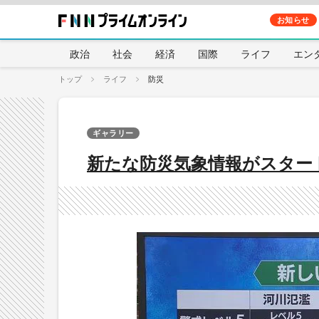
お知らせ
政治
社会
経済
国際
ライフ
エン
トップ
ライフ
防災
ギャラリー
新たな防災気象情報がスター