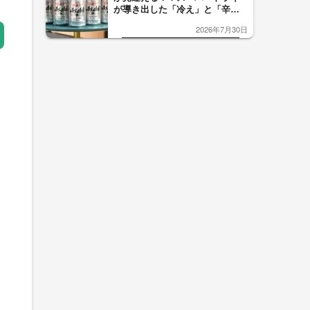
が導き出した「冷え」と「辛
口」のおいしい関係 青く変化
2026年7月30日
した「辛口カーブ」が飲み頃の
サイン！