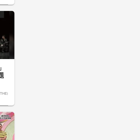
6」
題
ETHE)