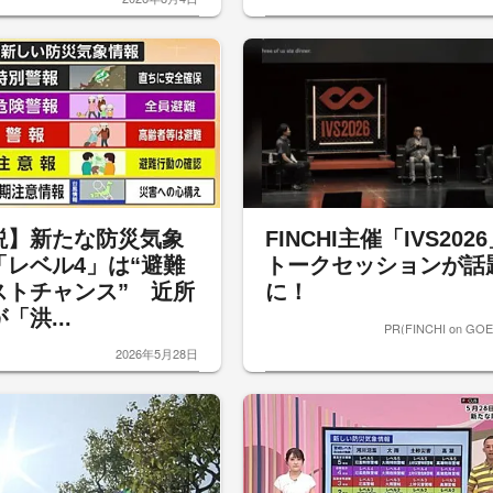
説】新たな防災気象
FINCHI主催「IVS202
「レベル4」は“避難
トークセッションが話
ストチャンス” 近所
に！
「洪...
PR(FINCHI on GO
2026年5月28日