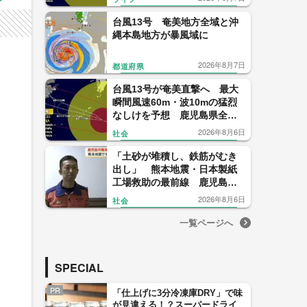
台風13号 奄美地方全域と沖
縄本島地方が暴風域に
2026年8月7日
都道府県
台風13号が奄美直撃へ 最大
瞬間風速60m・波10mの猛烈
なしけを予想 鹿児島県全域
がすでに強風域 気象予報士
2026年8月6日
社会
解説
「土砂が堆積し、鉄筋がむき
出し」 熊本地震・日本製紙
工場救助の最前線 鹿児島市
消防が報告会
2026年8月6日
社会
一覧ページへ
SPECIAL
PR
「仕上げに3分冷凍庫DRY」で味
が見違える！？スーパードライ