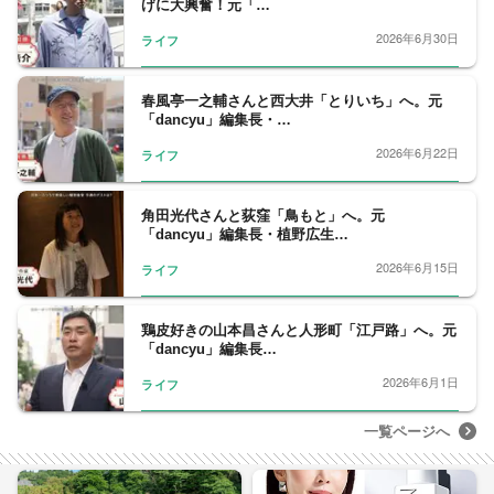
げに大興奮！元「…
2026年6月30日
ライフ
春風亭一之輔さんと西大井「とりいち」へ。元
「dancyu」編集長・…
2026年6月22日
ライフ
角田光代さんと荻窪「鳥もと」へ。元
「dancyu」編集長・植野広生…
2026年6月15日
ライフ
鶏皮好きの山本昌さんと人形町「江戸路」へ。元
「dancyu」編集長…
2026年6月1日
ライフ
一覧ページへ