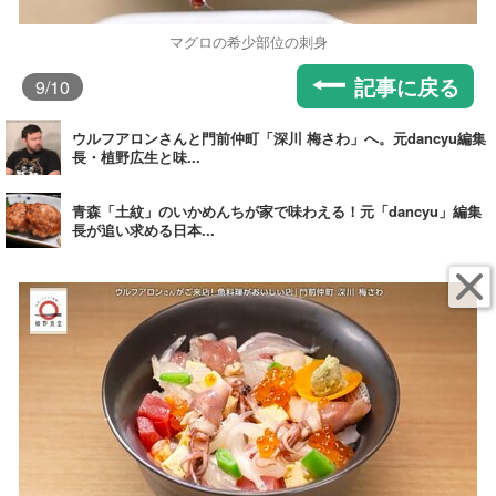
マグロの希少部位の刺身
記事に戻る
9
/10
ウルフアロンさんと門前仲町「深川 梅さわ」へ。元dancyu編集
長・植野広生と味...
青森「土紋」のいかめんちが家で味わえる！元「dancyu」編集
長が追い求める日本...