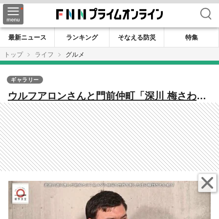
検索
最新ニュース
ランキング
そなえる防災
特集
トップ
ライフ
グルメ
ギャラリー
ウルフアロンさんと門前仲町「深川 梅さわ」
へ。元dancyu編集長・植野広生と味わう豊洲
市場の名仲卸が手がける「美味しい魚料理」