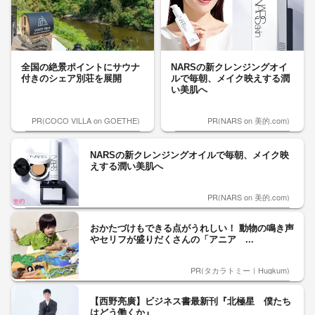
全国の絶景ポイントにサウナ
NARSの新クレンジングオイ
付きのシェア別荘を展開
ルで毎朝、メイク映えする潤
い美肌へ
PR(COCO VILLA on GOETHE)
PR(NARS on 美的.com)
NARSの新クレンジングオイルで毎朝、メイク映
えする潤い美肌へ
PR(NARS on 美的.com)
おかたづけもできる点がうれしい！ 動物の鳴き声
やセリフが盛りだくさんの「アニア ...
PR(タカラトミー｜Hugkum)
【西野亮廣】ビジネス書最新刊『北極星 僕たち
はどう働くか』