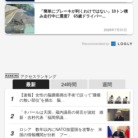
「簡単にブレーキが利くわけではない」10トン積
み走行中に震度7 65歳ドライバー...
2026年7月31日
Recommended by
アクセスランキング
最新
24時間
週間
【速報】女性の脳腫瘍摘出手術で誤って“腫瘍
の無い部位”を摘出 脳…
「ネパールは天国」蔵内議長の発言が波紋 維
新・吉村代表「福岡県議…
ロシア 数年以内にNATO加盟国を攻撃か 米
国の情報機関が分析 プー…