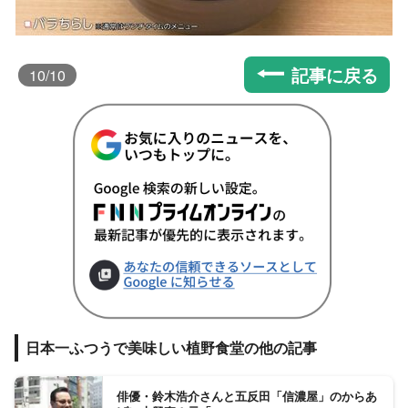
記事に戻る
10
/10
日本一ふつうで美味しい植野食堂の他の記事
俳優・鈴木浩介さんと五反田「信濃屋」のからあ