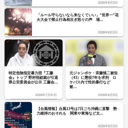
2026年8月3日
「ルール守らないなら来なくていい」“世界一”花
火大会で禁止行為相次ぎ怒りの声 場...
2026年8月3日
特定危険指定暴力団『工藤
元ジャンポケ・斉藤慎二被告
会』トップ 野村悟総裁が引退
（43）に懲役7年を求刑 ロ
県公安委員会が公示 工藤会...
ケバス内で性的暴行など
被...
2026年7月31日
2026年8月5日
【台風情報】台風13号は7日ごろ沖縄に直撃 勢
力維持のおそれも 関東や東海など太...
2026年8月3日