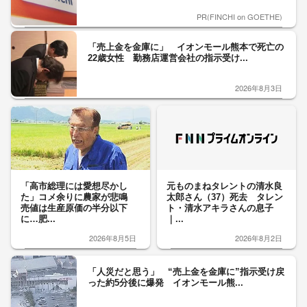
PR(FINCHI on GOETHE)
「売上金を金庫に」 イオンモール熊本で死亡の
22歳女性 勤務店運営会社の指示受け...
2026年8月3日
「高市総理には愛想尽かし
元ものまねタレントの清水良
た」コメ余りに農家が悲鳴
太郎さん（37）死去 タレン
売値は生産原価の半分以下
ト・清水アキラさんの息子
に…肥...
｜...
2026年8月5日
2026年8月2日
「人災だと思う」 “売上金を金庫に”指示受け戻
った約5分後に爆発 イオンモール熊...