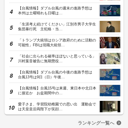
【台風情報】ダブル台風の週末の進路予想は
本州は土曜晴れも日曜は…
「生涯考え続けてください」江別市男子大学生
集団暴行死 主犯格・当…
「トランプ大統領はロシア政府のために活動の
可能性」FBIは現職大統領…
「社会に出られる確率ほぼないと思っている」
川村葉音被告に無期懲役…
【台風情報】ダブル台風の今後の進路予想は
台風13号は9日（日）午後…
【台風情報】台風15号は来週、東日本や北日本
に接近か お盆期間中の…
愛子さま、学習院幼稚園での思い出 運動会で
は天皇皇后両陛下が笑顔…
ランキング一覧へ