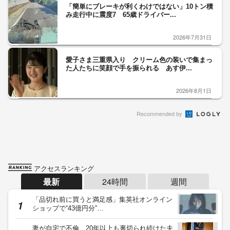
「簡単にブレーキが利くわけではない」10トン積
み走行中に震度7 65歳ドライバー...
2026年7月31日
愛子さま三重県入り クリーム色の装いで集まっ
た人たちに笑顔で手を振られる あす伊...
2026年8月1日
Recommended by
アクセスランキング
最新
24時間
週間
「品切れ前に買うと満足感」集英社オンライン
ショップで“43億円分”…
妻が自宅で不倫…20年以上も裏切られ続けた夫