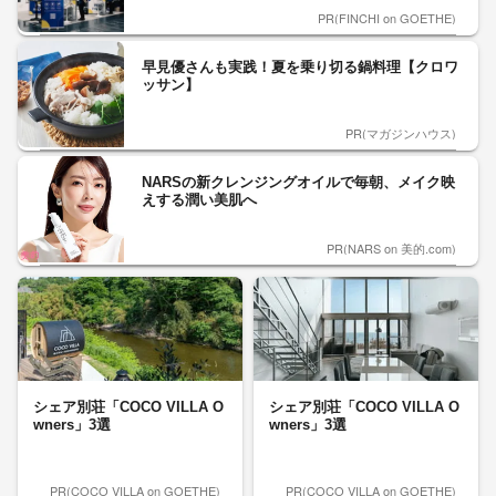
PR(FINCHI on GOETHE)
早見優さんも実践！夏を乗り切る鍋料理【クロワ
ッサン】
PR(マガジンハウス)
NARSの新クレンジングオイルで毎朝、メイク映
えする潤い美肌へ
PR(NARS on 美的.com)
シェア別荘「COCO VILLA O
シェア別荘「COCO VILLA O
wners」3選
wners」3選
PR(COCO VILLA on GOETHE)
PR(COCO VILLA on GOETHE)