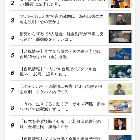
が“間男”に請求した慰…
“ネパールは天国”発言の蔵内氏 海外出張の内
容を説明「心の豊かさ…
衝突から10秒で3人逃走 軽自動車が市電に突
っ込む一部始終をドラレコ…
【台風情報】ダブル台風の今後の進路予想は
台風13号は7日（金）昼過…
【台風情報】“トリプル台風”から“ダブル台
風”へ 13号、15号とも…
元ジャンポケ・斉藤慎二被告（43）に懲役7年
を求刑 ロケバス内で性的…
「うわ、生きてる」動くアニサキス25匹 酢や
ワサビでは死滅せず…「…
「日本を必ず後悔させる」北朝鮮金総書記の
妹・金与正氏 海自のミサ…
【台風情報】ダブル台風の今後の進路予想は