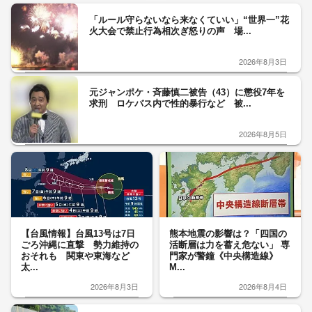
「ルール守らないなら来なくていい」“世界一”花
火大会で禁止行為相次ぎ怒りの声 場...
2026年8月3日
元ジャンポケ・斉藤慎二被告（43）に懲役7年を
求刑 ロケバス内で性的暴行など 被...
2026年8月5日
【台風情報】台風13号は7日
熊本地震の影響は？「四国の
ごろ沖縄に直撃 勢力維持の
活断層は力を蓄え危ない」 専
おそれも 関東や東海など
門家が警鐘《中央構造線》
太...
M...
2026年8月3日
2026年8月4日