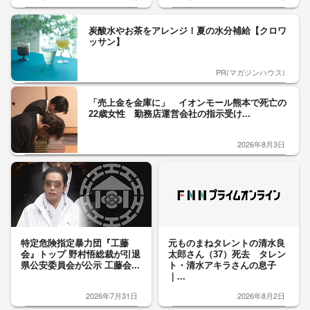
炭酸水やお茶をアレンジ！夏の水分補給【クロワ
ッサン】
PR(マガジンハウス)
「売上金を金庫に」 イオンモール熊本で死亡の
22歳女性 勤務店運営会社の指示受け...
2026年8月3日
特定危険指定暴力団『工藤
元ものまねタレントの清水良
会』トップ 野村悟総裁が引退
太郎さん（37）死去 タレン
県公安委員会が公示 工藤会...
ト・清水アキラさんの息子
｜...
2026年7月31日
2026年8月2日