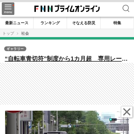
検索
最新ニュース
ランキング
そなえる防災
特集
トップ
社会
ギャラリー
“自転車青切符”制度から1カ月超 専用レーン
に駐車で“走れない”問題も 導入後の摘発状
況が判明 埼玉で6割“ながらスマホ”