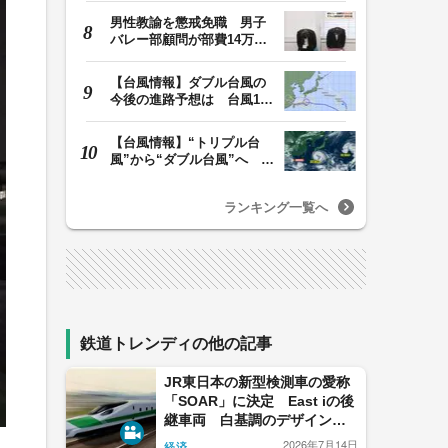
男性教諭を懲戒免職 男子
バレー部顧問が部費14万円
余を私的流用…旅…
【台風情報】ダブル台風の
今後の進路予想は 台風13
号は8日（土）にか…
【台風情報】“トリプル台
風”から“ダブル台風”へ 13
号、15号とも…
ランキング一覧へ
鉄道トレンディの他の記事
JR東日本の新型検測車の愛称
「SOAR」に決定 East iの後
継車両 白基調のデザインを
継承、ボディに赤と緑のライ
2026年7月14日
経済