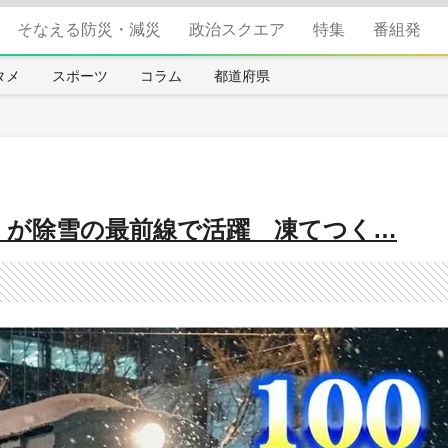
そなえる防災・減災
政治スクエア
特集
番組発
タメ
スポーツ
コラム
都道府県
1」が除雪の最前線で活躍 凍てつく…