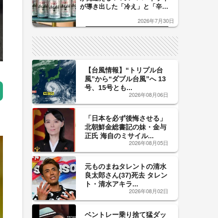
が導き出した「冷え」と「辛
口」のおいしい関係 青く変化
2026年7月30日
した「辛口カーブ」が飲み頃の
サイン！
【台風情報】“トリプル台
風”から“ダブル台風”へ 13
号、15号とも...
2026年08月06日
「日本を必ず後悔させる」
北朝鮮金総書記の妹・金与
正氏 海自のミサイル...
2026年08月05日
元ものまねタレントの清水
良太郎さん(37)死去 タレン
ト・清水アキラ...
2026年08月02日
ベントレー乗り捨て猛ダッ