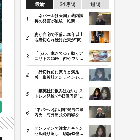
最新
24時間
週間
「ネパールは天国」蔵内議
長の発言が波紋 維新・吉
村代表「福岡県議…
妻が自宅で不倫…20年以上
も裏切られ続けた夫が“間
男”に請求した慰…
「うわ、生きてる」動くア
ニサキス25匹 酢やワサビ
では死滅せず…「…
「品切れ前に買うと満足
感」集英社オンラインショ
ップで“43億円分”…
「集英社に恨みはない」ス
トレス発散で“43億円超”の
ジャンプグッズ…
“ネパールは天国”発言の蔵
内氏 海外出張の内容を説
明「心の豊かさ…
オンラインで注文とキャン
セル繰り返し 総額43億円
か「品切れ前に購…