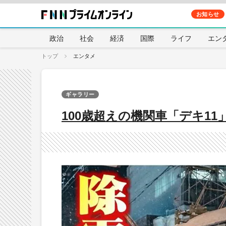
お知らせ
政治
社会
経済
国際
ライフ
エン
トップ
エンタメ
ギャラリー
100歳超えの機関車「デキ1