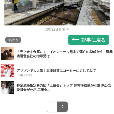
翌朝は通常運行
記事に戻る
19
/19
「売上金を金庫に」 イオンモール熊本で死亡の22歳女性 勤務
店運営会社の指示受け...
アマゾンで大人気！血圧対策はコーヒーに足してみて
PR(森永乳業)
特定危険指定暴力団『工藤会』トップ 野村悟総裁が引退 県公安
委員会が公示 工藤会...
1
2