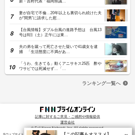
新・吉村代表「福岡県議…
妻が自宅で不倫…20年以上も裏切られ続けた夫
が“間男”に請求した慰…
【台風情報】ダブル台風の進路予想は 台風13
号は8日（土）正午には東…
夫の弟を蹴って死亡させた疑いで41歳女を逮
捕 「生活態度に不満があ…
「うわ、生きてる」動くアニサキス25匹 酢や
ワサビでは死滅せず…「…
ランキング一覧へ
記事に対するご意見・ご感想や情報提供
運営会社
© Fuji News Network, Inc. All rights reserved.
×
【この記事もオススメ】
当ウェブサイトでは、ユーザのニーズ・興味・関⼼に合致したコンテンツや広告配信を提供する