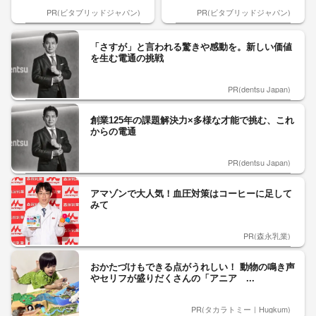
PR(ビタブリッドジャパン)
PR(ビタブリッドジャパン)
「さすが」と言われる驚きや感動を。新しい価値
を生む電通の挑戦
PR(dentsu Japan)
創業125年の課題解決力×多様な才能で挑む、これ
からの電通
PR(dentsu Japan)
アマゾンで大人気！血圧対策はコーヒーに足して
みて
PR(森永乳業)
おかたづけもできる点がうれしい！ 動物の鳴き声
やセリフが盛りだくさんの「アニア ...
PR(タカラトミー｜Hugkum)