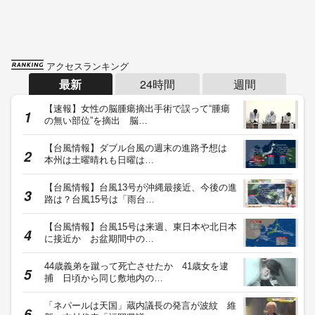
アクセスランキング
最新
24時間
週間
【速報】女性の脳腫瘍摘出手術で誤って“腫瘍
の無い部位”を摘出 脳…
【台風情報】ダブル台風の週末の進路予想は
本州は土曜晴れも日曜は…
【台風情報】台風13号が沖縄最接近、今後の進
路は？台風15号は「雨台…
【台風情報】台風15号は来週、東日本や北日本
に接近か お盆期間中の…
44歳義弟を蹴って死亡させたか 41歳女を逮
捕 日頃から同じ敷地内の…
「ネパールは天国」蔵内議長の発言が波紋 維