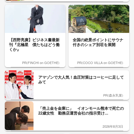
【西野亮廣】ビジネス書最新
全国の絶景ポイントにサウナ
刊『北極星 僕たちはどう働
付きのシェア別荘を展開
くか』
PR(FINCHI on GOETHE)
PR(COCO VILLA on GOETHE)
アマゾンで大人気！血圧対策はコーヒーに足して
みて
PR(森永乳業)
「売上金を金庫に」 イオンモール熊本で死亡の
22歳女性 勤務店運営会社の指示受け...
2026年8月3日