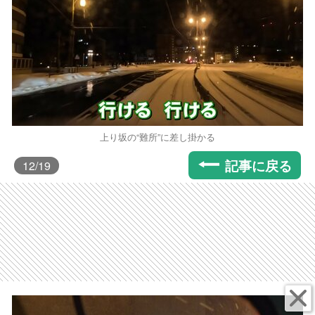
上り坂の“難所”に差し掛かる
記事に戻る
12
/19