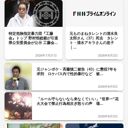
特定危険指定暴力団『工藤
元ものまねタレントの清水良
会』トップ 野村悟総裁が引退
太郎さん（37）死去 タレン
県公安委員会が公示 工藤会...
ト・清水アキラさんの息子
｜...
2026年7月31日
2026年8月2日
元ジャンポケ・斉藤慎二被告（43）に懲役7年を
求刑 ロケバス内で性的暴行など 被...
2026年8月5日
「ルール守らないなら来なくていい」“世界一”花
火大会で禁止行為相次ぎ怒りの声 場...
2026年8月3日