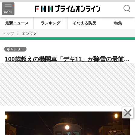
検索
最新ニュース
ランキング
そなえる防災
特集
トップ
エンタメ
ギャラリー
100歳超えの機関車「デキ11」が除雪の最前線
で活躍 凍てつく深夜、福井県民の“足”を守
る鉄道マンに密着