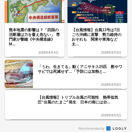
熊本地震の影響は？「四国の
【台風情報】台風13号は7日
活断層は力を蓄え危ない」 専
ごろ沖縄に直撃 勢力維持の
門家が警鐘《中央構造線》
おそれも 関東や東海など
M...
太...
2026年8月4日
2026年8月3日
「うわ、生きてる」動くアニサキス25匹 酢やワ
サビでは死滅せず…「予防には加熱と...
2026年8月6日
【台風情報】トリプル台風の可能性 熱帯低気
圧“台風のたまご”発生 日本の南には台...
2026年8月5日
Recommended by