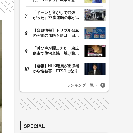
鳴 売値は生産原価…
「ドーンと音がして砂煙上
がった」77歳運転の車が立
体駐車場から落下…
【台風情報】トリプル台風
の今後の進路予想は 日本
周辺に13号・14号…
「叫び声が聞こえた」東広
島市で住宅全焼 焼け跡か
ら３人の遺体 １…
【速報】NHK職員が出演者
から性被害 PTSDになり休
職 復職時の異動希…
ランキング一覧へ
SPECIAL