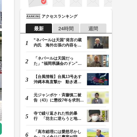
アクセスランキング
最新
24時間
週間
“ネパールは天国”発言の蔵
内氏 海外出張の内容を説
明「心の豊かさ…
「ネパールは天国だっ
た」“福岡県議会のドン”蔵
内議長が発言 金銭…
【台風情報】台風13号あす
沖縄本島直撃か 動き遅く
週末に影響も 猛…
元ジャンポケ・斉藤慎二被
告（43）に懲役7年を求刑
ロケバス内で性的…
寺で繰り返された性的暴
行 「坊主に逆らうと地獄
に落ちる」と脅され…
「高市総理には愛想尽かし
た」コメ余りに農家が悲