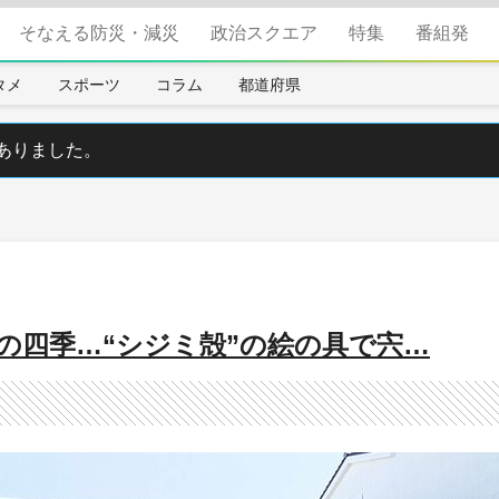
そなえる防災・減災
政治スクエア
特集
番組発
タメ
スポーツ
コラム
都道府県
ありました。
の四季…“シジミ殻”の絵の具で宍…