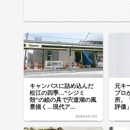
キャンバスに詰め込んだ
元キ
松江の四季…“シジミ
プロ
殻”の絵の具で宍道湖の風
所。
景描く…現代ア...
評価」
2026年4月12日