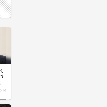
れ
バ
反
ント)