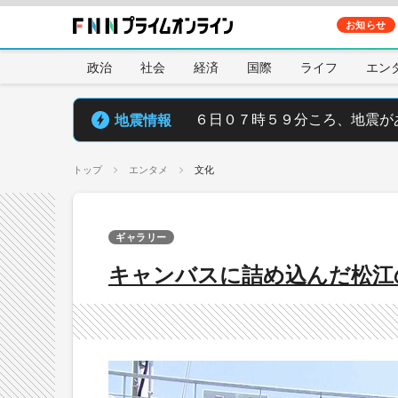
お知らせ
政治
社会
経済
国際
ライフ
エン
地震情報
６日０７時５９分ころ、地震が
トップ
エンタメ
文化
ギャラリー
キャンバスに詰め込んだ松江