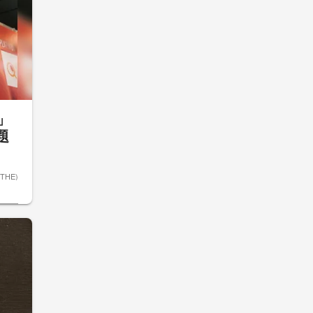
6」
題
ETHE)