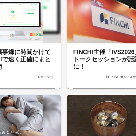
議事録に時間かけて
FINCHI主催「IVS202
AIで速く正確にまと
トークセッションが話
術
に！
PR(カイタヨ)
PR(FINCHI on GO