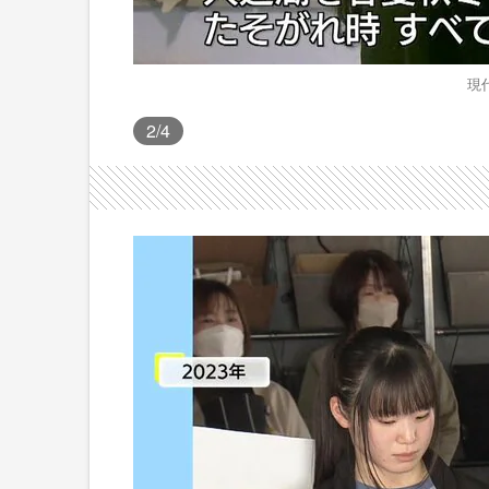
現
2
/4