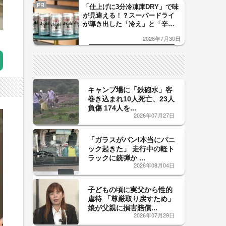
PR
「仕上げに3分冷凍庫DRY」で味
が見違える！？スーパードライ
が導き出した「冷え」と「辛
口」のおいしい関係 青く変化
2026年7月30日
した「辛口カーブ」が飲み頃の
サイン！
キャンプ場に「鉄砲水」客
巻き込まれ10人死亡、23人
負傷 174人を...
2026年07月27日
「ガラスがバン!本当にパニ
ック起きた」 走行中の軽ト
ラックに銃弾か ...
2026年08月04日
子どもの頃に実父から性的
虐待 「尊厳取り戻すため」
娘が父親に損害賠償...
2026年07月29日