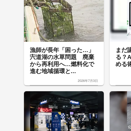
漁師が長年「困った…」
まだ
宍道湖の水草問題 廃棄
る？
から再利用へ…燃料化で
める
進む地域循環と...
2026年7月3日