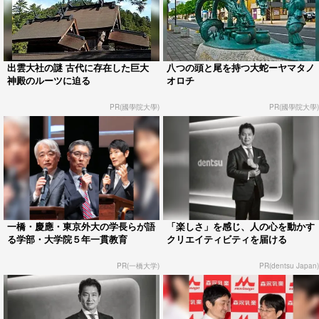
出雲大社の謎 古代に存在した巨大
八つの頭と尾を持つ大蛇ーヤマタノ
神殿のルーツに迫る
オロチ
PR(國學院大學)
PR(國學院大學)
一橋・慶應・東京外大の学長らが語
「楽しさ」を感じ、人の心を動かす
る学部・大学院５年一貫教育
クリエイティビティを届ける
PR(一橋大学)
PR(dentsu Japan)