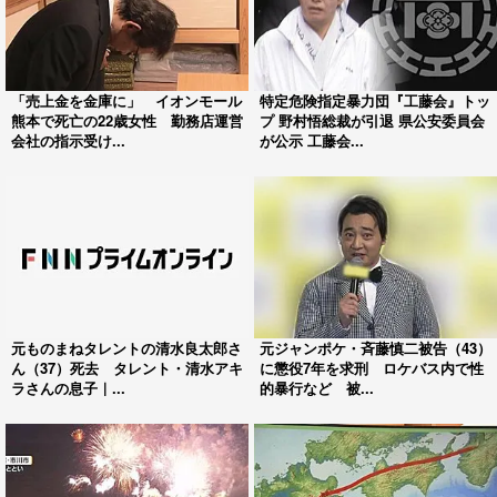
「売上金を金庫に」 イオンモール
特定危険指定暴力団『工藤会』トッ
熊本で死亡の22歳女性 勤務店運営
プ 野村悟総裁が引退 県公安委員会
会社の指示受け...
が公示 工藤会...
元ものまねタレントの清水良太郎さ
元ジャンポケ・斉藤慎二被告（43）
ん（37）死去 タレント・清水アキ
に懲役7年を求刑 ロケバス内で性
ラさんの息子｜...
的暴行など 被...