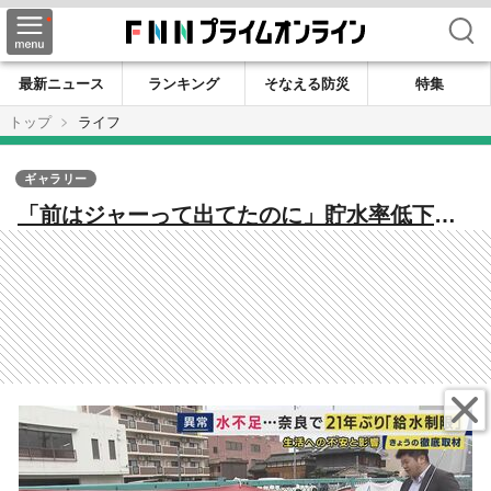
検索
最新ニュース
ランキング
そなえる防災
特集
トップ
ライフ
ギャラリー
「前はジャーって出てたのに」貯水率低下な
ど受け『21年ぶり給水制限』奈良県内24市町
村・88万人に影響 気象予報士「これから梅
雨ごろ雨量“平年並みか平年よりも少し多
い”」も「“劇的”解消は考えにくい」