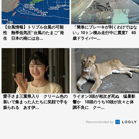
【台風情報】トリプル台風の可能
「簡単にブレーキが利くわけではな
性 熱帯低気圧“台風のたまご”発
い」10トン積み走行中に震度7 65
生 日本の南には台...
歳ドライバー...
愛子さま三重県入り クリーム色の
ライオン3頭が相次ぎ死ぬ 猛暑影
装いで集まった人たちに笑顔で手を
響か 18頭のうち10頭が次々と体
振られる あす伊...
調不良に クー...
Recommended by