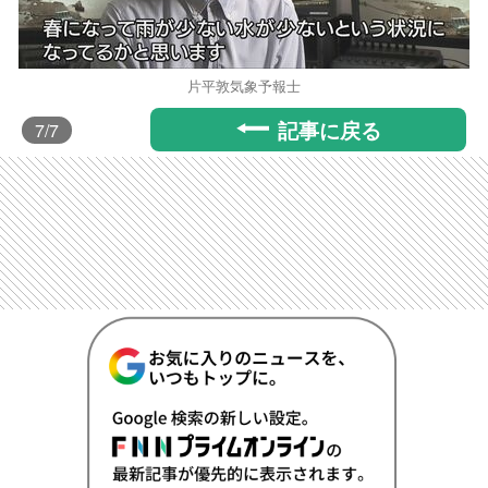
片平敦気象予報士
記事に戻る
7
/7