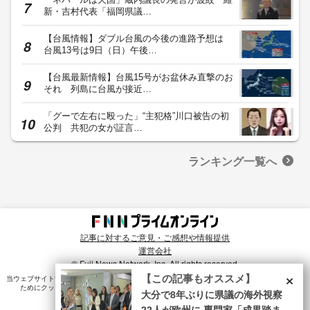
新・吉村代表「福岡県議…
【台風情報】ダブル台風の今後の進路予想は
台風13号は9日（日）午後…
【台風最新情報】台風15号がお盆休み直撃のお
それ 列島に台風が接近…
「グーで左右に殴った」“主犯格”川口被告の初
公判 共犯の女が証言…
ランキング一覧へ
記事に対するご意見・ご感想や情報提供
運営会社
© Fuji News Network, Inc. All rights reserved.
×
【この記事もオススメ】
当ウェブサイトでは、ユーザのニーズ・興味・関⼼に合致したコンテンツや広告配信を提供する
ためにクッキーを使⽤しています。詳細は、
プライバシーポリシー
をご確認ください。
大分で8年ぶりに県議の海外視察