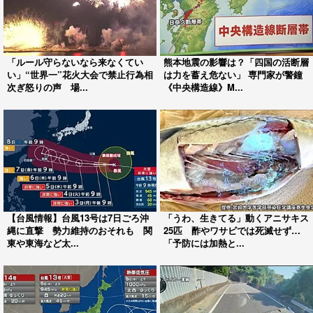
「ルール守らないなら来なくてい
熊本地震の影響は？「四国の活断層
い」“世界一”花火大会で禁止行為相
は力を蓄え危ない」 専門家が警鐘
次ぎ怒りの声 場...
《中央構造線》M...
【台風情報】台風13号は7日ごろ沖
「うわ、生きてる」動くアニサキス
縄に直撃 勢力維持のおそれも 関
25匹 酢やワサビでは死滅せず…
東や東海など太...
「予防には加熱と...