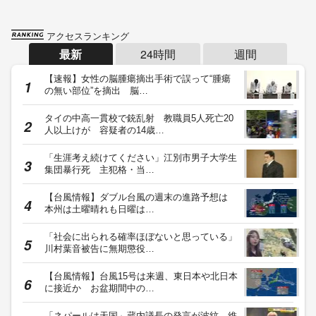
アクセスランキング
最新
24時間
週間
【速報】女性の脳腫瘍摘出手術で誤って“腫瘍
の無い部位”を摘出 脳…
タイの中高一貫校で銃乱射 教職員5人死亡20
人以上けが 容疑者の14歳…
「生涯考え続けてください」江別市男子大学生
集団暴行死 主犯格・当…
【台風情報】ダブル台風の週末の進路予想は
本州は土曜晴れも日曜は…
「社会に出られる確率ほぼないと思っている」
川村葉音被告に無期懲役…
【台風情報】台風15号は来週、東日本や北日本
に接近か お盆期間中の…
「ネパールは天国」蔵内議長の発言が波紋 維