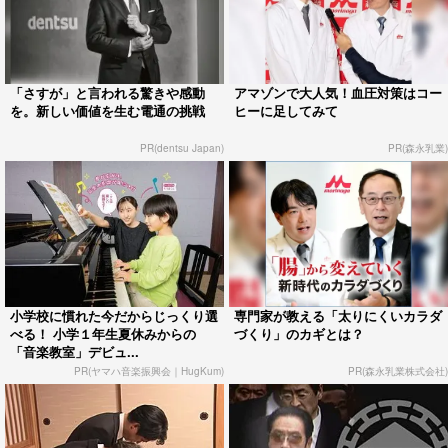
「さすが」と言われる驚きや感動
アマゾンで大人気！血圧対策はコー
を。新しい価値を生む電通の挑戦
ヒーに足してみて
PR(dentsu Japan)
PR(森永乳業)
小学校に慣れた今だからじっくり選
専門家が教える「太りにくいカラダ
べる！ 小学１年生夏休みからの
づくり」のカギとは？
「音楽教室」デビュ...
PR(ヤマハ音楽振興会｜HugKum)
PR(森永乳業株式会社)