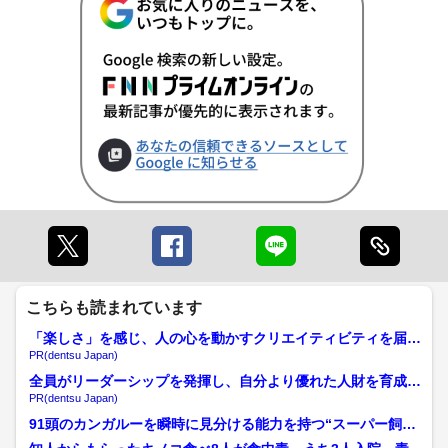
こちらも読まれています
「楽しさ」を感じ、人の心を動かすクリエイティビティを届け
る
PR(dentsu Japan)
全員がリーダーシップを発揮し、自分より優れた人財を育成す
る
PR(dentsu Japan)
91頭のカンガルーを瞬時に見分ける能力を持つ“スーパー飼育
員” 「みんな同じ顔？...