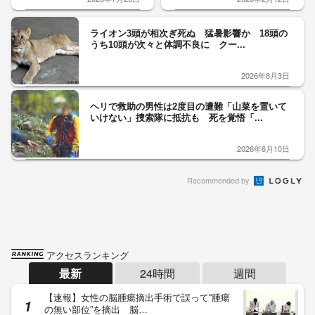
ライオン3頭が相次ぎ死ぬ 猛暑影響か 18頭の
うち10頭が次々と体調不良に クー...
2026年8月3日
ヘリで救助の男性は2度目の遭難「山菜を置いて
いけない」捜索隊に抵抗も 死を覚悟「...
2026年6月10日
Recommended by
アクセスランキング
最新
24時間
週間
【速報】女性の脳腫瘍摘出手術で誤って“腫瘍
の無い部位”を摘出 脳…