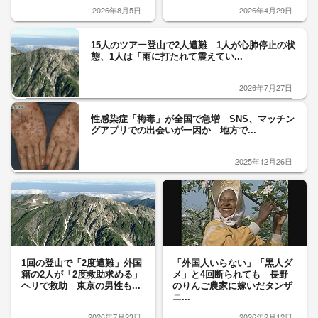
2026年8月5日
2026年4月29日
15人のツアー登山で2人遭難 1人が心肺停止の状
態、1人は「雨に打たれて震えてい...
2026年7月27日
性感染症「梅毒」が全国で急増 SNS、マッチン
グアプリでの出会いが一因か 地方で...
2025年12月26日
1回の登山で「2度遭難」外国
「外国人いらない」「黒人ダ
籍の2人が「2度救助求める」
メ」と4回断られても 長野
ヘリで救助 東京の男性も...
のりんご農家に嫁いだタンザ
ニ...
2026年7月23日
2026年2月12日