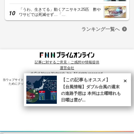
「うわ、生きてる」動くアニサキス25匹 酢や
ワサビでは死滅せず…「…
ランキング一覧へ
記事に対するご意見・ご感想や情報提供
運営会社
© Fuji News Network, Inc. All rights reserved.
×
【この記事もオススメ】
当ウェブサイトでは、ユーザのニーズ・興味・関⼼に合致したコンテンツや広告配信を提供する
ためにクッキーを使⽤しています。詳細は、
プライバシーポリシー
をご確認ください。
【台風情報】ダブル台風の週末
の進路予想は 本州は土曜晴れも
日曜は雲が...