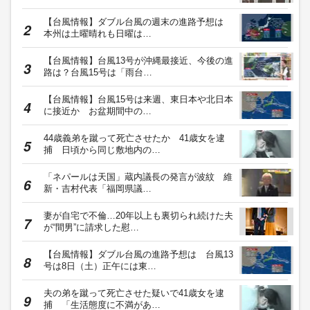
【台風情報】ダブル台風の週末の進路予想は
本州は土曜晴れも日曜は…
【台風情報】台風13号が沖縄最接近、今後の進
路は？台風15号は「雨台…
【台風情報】台風15号は来週、東日本や北日本
に接近か お盆期間中の…
44歳義弟を蹴って死亡させたか 41歳女を逮
捕 日頃から同じ敷地内の…
「ネパールは天国」蔵内議長の発言が波紋 維
新・吉村代表「福岡県議…
妻が自宅で不倫…20年以上も裏切られ続けた夫
が“間男”に請求した慰…
【台風情報】ダブル台風の進路予想は 台風13
号は8日（土）正午には東…
夫の弟を蹴って死亡させた疑いで41歳女を逮
捕 「生活態度に不満があ…