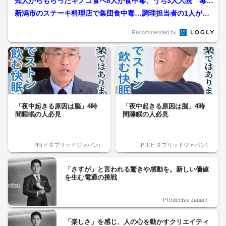
知人からもらったキノコ食べ8人が食中毒、うち3人入院 毒キ
ノコ「ツキヨタケ」を「...
新潟市のステーキ料理店で集団食中毒…調理担当者の1人が体
調不良のまま食事調理した...
Recommended by
「夜中起きる原因は脳」4時
「夜中起きる原因は脳」4時
間睡眠の人必見
間睡眠の人必見
PR(ビタブリッドジャパン)
PR(ビタブリッドジャパン)
「さすが」と言われる驚きや感動を。新しい価値
を生む電通の挑戦
PR(dentsu Japan)
「楽しさ」を感じ、人の心を動かすクリエイティ