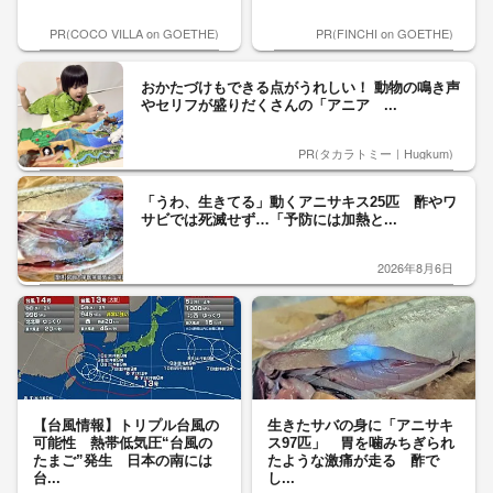
PR(COCO VILLA on GOETHE)
PR(FINCHI on GOETHE)
おかたづけもできる点がうれしい！ 動物の鳴き声
やセリフが盛りだくさんの「アニア ...
PR(タカラトミー｜Hugkum)
「うわ、生きてる」動くアニサキス25匹 酢やワ
サビでは死滅せず…「予防には加熱と...
2026年8月6日
【台風情報】トリプル台風の
生きたサバの身に「アニサキ
可能性 熱帯低気圧“台風の
ス97匹」 胃を噛みちぎられ
たまご”発生 日本の南には
たような激痛が走る 酢で
台...
し...