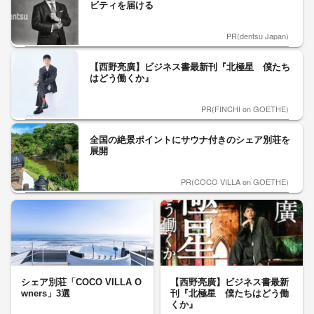
ビティを届ける
PR(dentsu Japan)
【西野亮廣】ビジネス書最新刊『北極星 僕たち
はどう働くか』
PR(FINCHI on GOETHE)
全国の絶景ポイントにサウナ付きのシェア別荘を
展開
PR(COCO VILLA on GOETHE)
シェア別荘「COCO VILLA O
【西野亮廣】ビジネス書最新
wners」3選
刊『北極星 僕たちはどう働
くか』