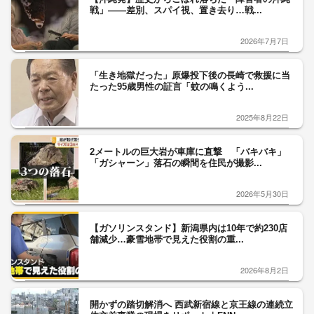
戦」――差別、スパイ視、置き去り…戦...
2026年7月7日
「生き地獄だった」原爆投下後の長崎で救援に当
たった95歳男性の証言「蚊の鳴くよう...
2025年8月22日
2メートルの巨大岩が車庫に直撃 「バキバキ」
「ガシャーン」落石の瞬間を住民が撮影...
2026年5月30日
【ガソリンスタンド】新潟県内は10年で約230店
舗減少…豪雪地帯で見えた役割の重...
2026年8月2日
開かずの踏切解消へ 西武新宿線と京王線の連続立