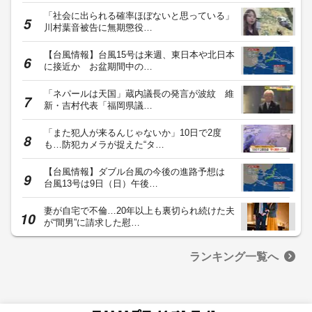
「社会に出られる確率ほぼないと思っている」
川村葉音被告に無期懲役…
【台風情報】台風15号は来週、東日本や北日本
に接近か お盆期間中の…
「ネパールは天国」蔵内議長の発言が波紋 維
新・吉村代表「福岡県議…
「また犯人が来るんじゃないか」10日で2度
も…防犯カメラが捉えた“タ…
【台風情報】ダブル台風の今後の進路予想は
台風13号は9日（日）午後…
妻が自宅で不倫…20年以上も裏切られ続けた夫
が“間男”に請求した慰…
ランキング一覧へ