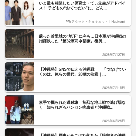
いま最も相談したい保育士・てぃ先生がアドバイ
ス！ 子どもの“おてつだい”に、どん...
PR(アタック・キュキュット｜Hugkum)
蘇った首里城の“地下”に今も…日本軍が沖縄戦の
指揮執った『第32軍司令部壕』復興...
2026年7月27日
【沖縄発】SNSで伝える沖縄戦 「つなげてい
くのは、俺らの世代」20歳の決意｜...
2026年7月15日
素手で掘られた避難壕 苛烈な地上戦で逃げ場な
く 知られざるハンセン病患者と沖縄戦...
2026年6月25日
【沖縄発】歴史からこぼれ落ちた「障害者の沖縄