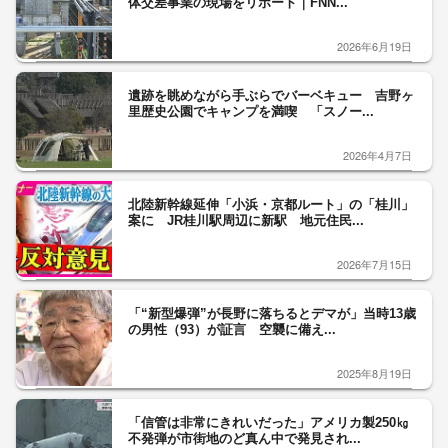
体交差事業の現場をリポート｜FNN...
2026年6月19日
遺跡を眺めながら手ぶらでバーベキュー 吉野ヶ
里歴史公園でキャンプを満喫 「スノー...
2026年4月7日
北陸新幹線延伸「小浜・京都ルート」の「桂川」
案に JR桂川駅周辺に新駅 地元住民...
2026年7月15日
「“新型爆弾”が長野に落ちるとデマが」当時13歳
の男性（93）が証言 空襲に備え...
2025年8月19日
「信管は非常にきれいだった」アメリカ製250㎏
不発弾が市街地のど真ん中で発見され...