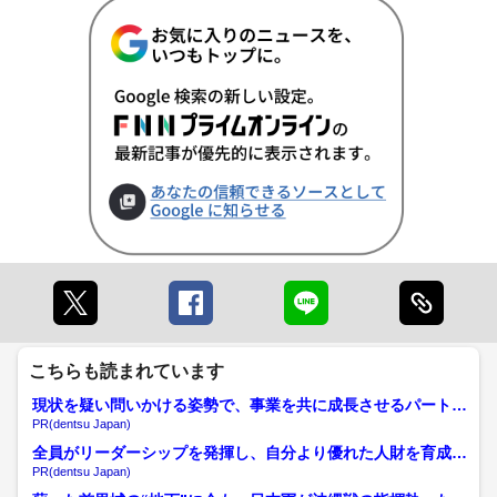
こちらも読まれています
現状を疑い問いかける姿勢で、事業を共に成長させるパートナ
ーへ
PR(dentsu Japan)
全員がリーダーシップを発揮し、自分より優れた人財を育成す
る
PR(dentsu Japan)