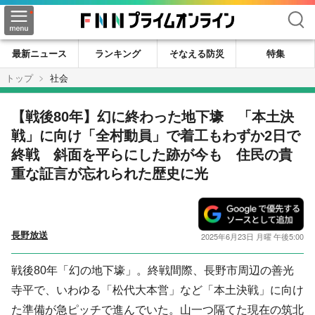
検索
最新ニュース
ランキング
そなえる防災
特集
トップ
社会
【戦後80年】幻に終わった地下壕 「本土決
戦」に向け「全村動員」で着工もわずか2日で
終戦 斜面を平らにした跡が今も 住民の貴
重な証言が忘れられた歴史に光
長野放送
2025年6月23日 月曜 午後5:00
戦後80年「幻の地下壕」。終戦間際、長野市周辺の善光
寺平で、いわゆる「松代大本営」など「本土決戦」に向け
た準備が急ピッチで進んでいた。山一つ隔てた現在の筑北