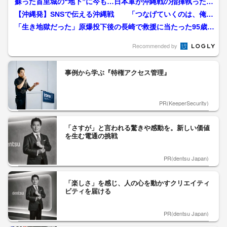
蘇った首里城の“地下”に今も…日本軍が沖縄戦の指揮執った
『第32軍司令部壕』復興...
【沖縄発】SNSで伝える沖縄戦 「つなげていくのは、俺ら
の世代」20歳の決意
「生き地獄だった」原爆投下後の長崎で救援に当たった95歳男
性の証言「蚊の鳴くよう...
Recommended by
事例から学ぶ『特権アクセス管理』
PR(KeeperSecurity)
「さすが」と言われる驚きや感動を。新しい価値
を生む電通の挑戦
PR(dentsu Japan)
「楽しさ」を感じ、人の心を動かすクリエイティ
ビティを届ける
PR(dentsu Japan)