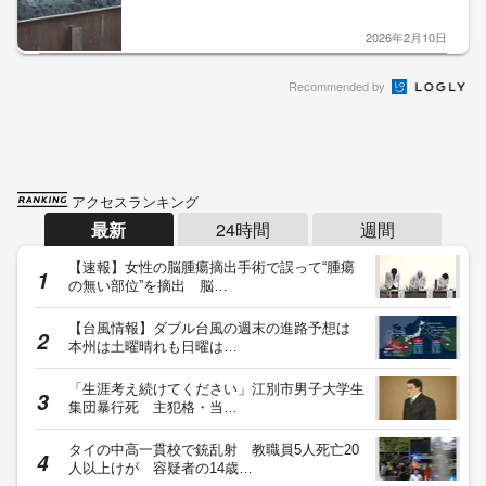
2026年2月10日
Recommended by
アクセスランキング
最新
24時間
週間
【速報】女性の脳腫瘍摘出手術で誤って“腫瘍
の無い部位”を摘出 脳…
【台風情報】ダブル台風の週末の進路予想は
本州は土曜晴れも日曜は…
「生涯考え続けてください」江別市男子大学生
集団暴行死 主犯格・当…
タイの中高一貫校で銃乱射 教職員5人死亡20
人以上けが 容疑者の14歳…