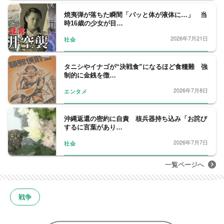
焼夷弾が落ちた瞬間「パッと体が液体に…」 当
時16歳の少女が目…
2026年7月21日
社会
タニシやイナゴが“決戦食”になるほど食糧難 強
制的に金銭を徴…
2026年7月8日
エンタメ
沖縄返還の密約に自責 核兵器持ち込み「お詫び
するに言葉があり…
2026年7月7日
社会
一覧ページへ
戦争