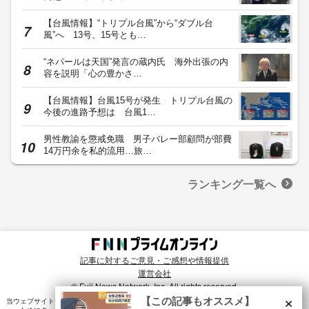
【台風情報】“トリプル台風”から“ダブル台
風”へ 13号、15号とも…
“ネパールは天国”発言の蔵内氏 海外出張の内
容を説明「心の豊かさ…
【台風情報】台風15号が発生 トリプル台風の
今後の進路予想は 台風1…
男性教諭を懲戒免職 男子バレー部顧問が部費
14万円余を私的流用…旅…
ランキング一覧へ
記事に対するご意見・ご感想や情報提供
運営会社
© Fuji News Network, Inc. All rights reserved.
×
【この記事もオススメ】
当ウェブサイトでは、ユーザのニーズ・興味・関⼼に合致したコンテンツや広告配信を提供する