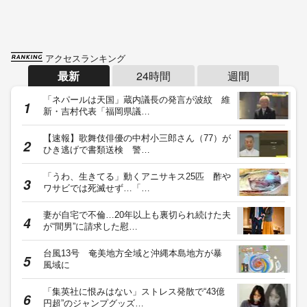
アクセスランキング
最新
24時間
週間
「ネパールは天国」蔵内議長の発言が波紋 維
新・吉村代表「福岡県議…
【速報】歌舞伎俳優の中村小三郎さん（77）が
ひき逃げで書類送検 警…
「うわ、生きてる」動くアニサキス25匹 酢や
ワサビでは死滅せず…「…
妻が自宅で不倫…20年以上も裏切られ続けた夫
が“間男”に請求した慰…
台風13号 奄美地方全域と沖縄本島地方が暴
風域に
「集英社に恨みはない」ストレス発散で“43億
円超”のジャンプグッズ…