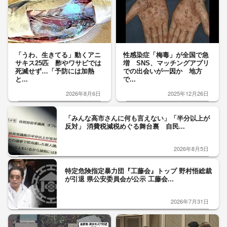
「うわ、生きてる」動くアニ
性感染症「梅毒」が全国で急
サキス25匹 酢やワサビでは
増 SNS、マッチングアプリ
死滅せず…「予防には加熱
での出会いが一因か 地方
と...
で...
2026年8月6日
2025年12月26日
「みんな高市さんに何も言えない」「半分以上が
反対」 消費税減税めぐる舞台裏 自民...
2026年8月5日
特定危険指定暴力団『工藤会』トップ 野村悟総裁
が引退 県公安委員会が公示 工藤会...
2026年7月31日