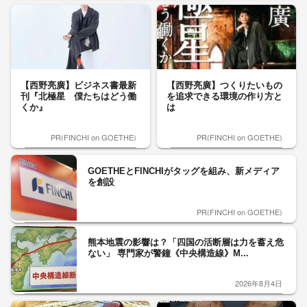
【西野亮廣】ビジネス書最新
【西野亮廣】つくりたいもの
刊『北極星 僕たちはどう働
を追求できる環境の作り方と
くか』
は
PR(FINCHI on GOETHE)
PR(FINCHI on GOETHE)
GOETHEとFINCHIがタッグを組み、新メディア
を創設
PR(FINCHI on GOETHE)
熊本地震の影響は？「四国の活断層は力を蓄え危
ない」 専門家が警鐘《中央構造線》M...
2026年8月4日