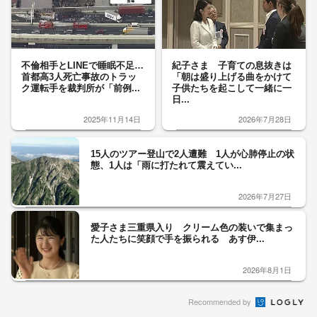
不倫相手とLINEで睡眠不足…
紀子さま 子育ての息抜きは
首都高3人死亡事故のトラッ
「朝は盛り上げる曲をかけて
ク運転手を裁判所が「前例...
子供たちを起こして一緒に一
日...
2025年11月14日
2026年7月28日
15人のツアー登山で2人遭難 1人が心肺停止の状
態、1人は「雨に打たれて震えてい...
2026年7月27日
愛子さま三重県入り クリーム色の装いで集まっ
た人たちに笑顔で手を振られる あす伊...
2026年8月1日
Recommended by