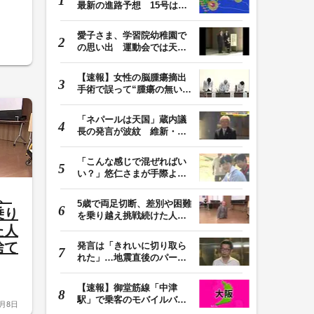
最新の進路予想 15号は北
日本・東日本へ …
愛子さま、学習院幼稚園で
の思い出 運動会では天皇
皇后両陛下が笑顔…
【速報】女性の脳腫瘍摘出
手術で誤って“腫瘍の無い部
位”を摘出 脳…
「ネパールは天国」蔵内議
長の発言が波紋 維新・吉
村代表「福岡県議…
「こんな感じで混ぜればい
い？」悠仁さまが手際よく
豚汁を調理 同学…
、
5歳で両足切断、差別や困難
乗り
を乗り越え挑戦続けた人
生 「人生は捨てた…
た人
捨て
発言は「きれいに切り取ら
れた」…地震直後のパーテ
ィー開催「やって…
【速報】御堂筋線「中津
駅」で乗客のモバイルバッ
8月8日
テリーから発火 女…