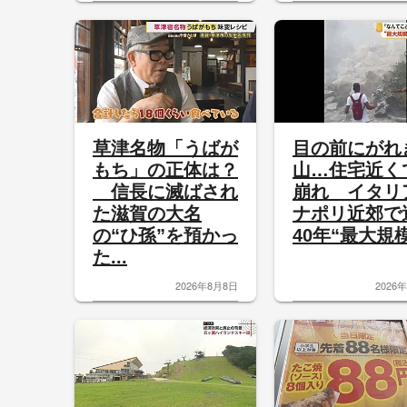
草津名物「うばが
目の前にがれ
もち」の正体は？
山…住宅近く
信長に滅ばされ
崩れ イタリ
た滋賀の大名
ナポリ近郊で
の“ひ孫”を預かっ
40年“最大規模.
た...
2026年8月8日
2026