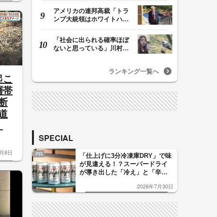
アメリカの連邦高裁「トラ
ンプ大統領はホワイトハウ
スの所有者ではな…
「社会に出られる確率ほぼ
ないと思っている」川村葉
音被告に無期懲役…
ランキング一覧へ
起こ
層帯
断
道
害
SPECIAL
8月8日
PR
「仕上げに3分冷凍庫DRY」で味
が見違える！？スーパードライ
が導き出した「冷え」と「辛
口」のおいしい関係 青く変化
2026年7月30日
した「辛口カーブ」が飲み頃の
サイン！