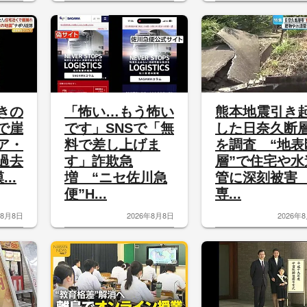
きの
「怖い…もう怖い
熊本地震引き
で崖
です」SNSで「無
した日奈久断
ア・
料で差し上げま
を調査 “地表
過去
す」詐欺急
層”で住宅や水
..
増 “ニセ佐川急
管に深刻被
便”H...
専...
年8月8日
2026年8月8日
2026年