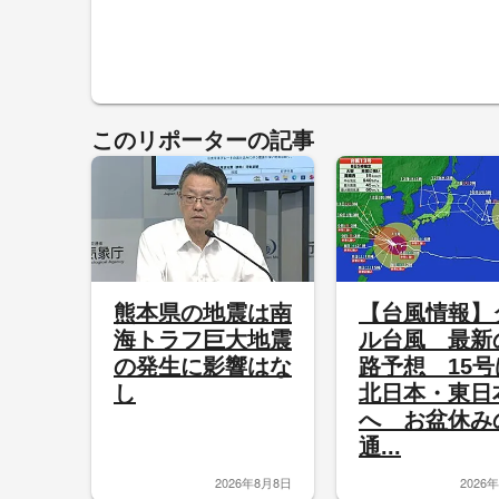
このリポーターの記事
熊本県の地震は南
【台風情報】
海トラフ巨大地震
ル台風 最新
の発生に影響はな
路予想 15号
し
北日本・東日
へ お盆休み
通...
2026年8月8日
2026