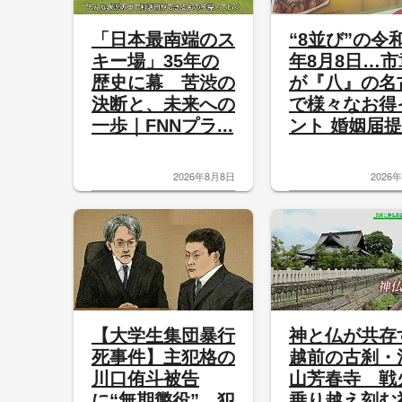
「日本最南端のス
“8並び”の令
キー場」35年の
年8月8日…市
歴史に幕 苦渋の
が『八』の名
決断と、未来への
で様々なお得
一歩｜FNNプラ...
ント 婚姻届提.
2026年8月8日
2026
【大学生集団暴行
神と仏が共存
死事件】主犯格の
越前の古刹・
川口侑斗被告
山芳春寺 戦
に“無期懲役”…犯
乗り越え刻む