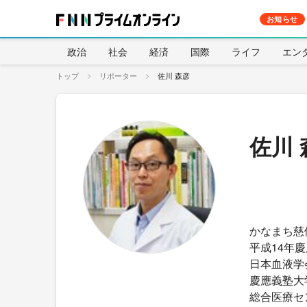
お知らせ
政治
社会
経済
国際
ライフ
エン
トップ
リポーター
佐川 森彦
佐川 
かなまち慈
平成14年
日本血液学
慶應義塾大
総合医療セ