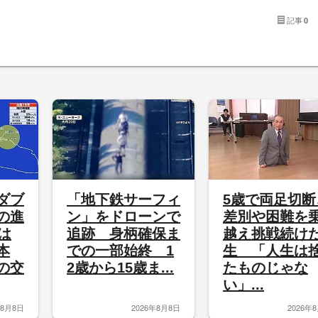
記事
0
ダブ
「地下鉄サーフィ
5歳で両足切断
の進
ン」をドローンで
差別や困難を
は
追跡 身柄確保ま
越え挑戦続け
本
での一部始終 1
生 「人生は
の交
2歳から15歳ま...
たものじゃな
い」...
年8月8日
2026年8月8日
2026年