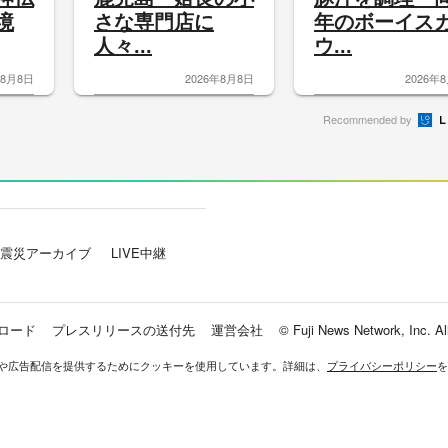
境
さな専門店に
年のボーイス
人々...
ウ...
年8月8日
2026年8月8日
2026年
Recommended by
震災アーカイブ
LIVE中継
ロード
プレスリリースの送付先
運営会社
© Fuji News Network, Inc. All
や広告配信を提供するためにクッキーを使⽤しています。詳細は、
プライバシーポリシー
を