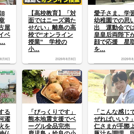
和8
【高校教育】「対
愛子さま、学
章
面ではニーズ満た
幼稚園での思
古屋
せない」離島の高
出 運動会で
イベ
校で“オンライン
皇皇后両陛下
..
授業” 学校の
顔で応援 星
小...
を...
年8月8日
2026年8月8日
2026年
する
「びっくりです」
「こんな感じ
河濯
熊本地震支援でベ
ぜればいい？
火を
ーグル全品完売
仁さまが手際
神仏
鹿児島・姶良の小
豚汁を調理 