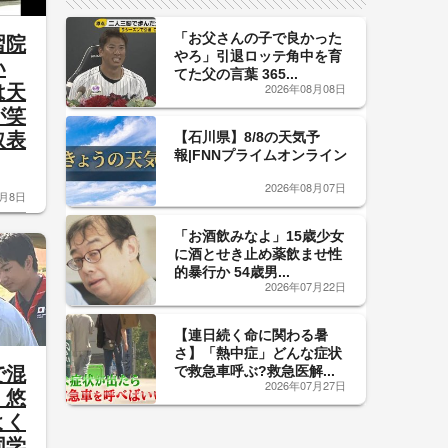
「お父さんの子で良かった
習院
やろ」引退ロッテ角中を育
い
てた父の言葉 365...
2026年08月08日
は天
が笑
【石川県】8/8の天気予
取表
報|FNNプライムオンライン
2026年08月07日
8月8日
「お酒飲みなよ」15歳少女
に酒とせき止め薬飲ませ性
的暴行か 54歳男...
2026年07月22日
【連日続く命に関わる暑
さ】「熱中症」どんな症状
で救急車呼ぶ?救急医解...
で混
2026年07月27日
」悠
よく
同学