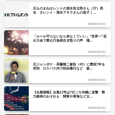
元ものまねタレントの清水良太郎さん（37）死
去 タレント・清水アキラさんの息子｜...
2026年8月2日
「ルール守らないなら来なくていい」“世界一”花
火大会で禁止行為相次ぎ怒りの声 場...
2026年8月3日
元ジャンポケ・斉藤慎二被告（43）に懲役7年を
求刑 ロケバス内で性的暴行など 被...
2026年8月5日
【台風情報】台風13号は7日ごろ沖縄に直撃 勢
力維持のおそれも 関東や東海など太...
2026年8月3日