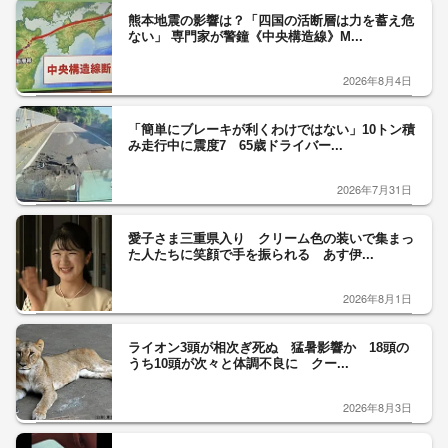
熊本地震の影響は？「四国の活断層は力を蓄え危
ない」 専門家が警鐘《中央構造線》M...
2026年8月4日
「簡単にブレーキが利くわけではない」10トン積
み走行中に震度7 65歳ドライバー...
2026年7月31日
愛子さま三重県入り クリーム色の装いで集まっ
た人たちに笑顔で手を振られる あす伊...
2026年8月1日
ライオン3頭が相次ぎ死ぬ 猛暑影響か 18頭の
うち10頭が次々と体調不良に クー...
2026年8月3日