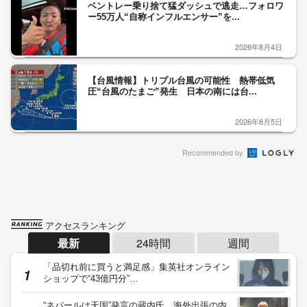
ベントレー乗り捨て猛ダッシュで逃走…フォロワ
ー55万人“自称インフルエンサー”を...
2026年8月4日
【台風情報】トリプル台風の可能性 熱帯低気
圧“台風のたまご”発生 日本の南には台...
2026年8月5日
Recommended by
アクセスランキング
最新
24時間
週間
「品切れ前に買うと満足感」集英社オンライン
ショップで“43億円分”…
“ネパールは天国”発言の蔵内氏 海外出張の内