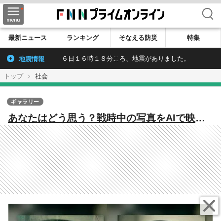
検索
最新ニュース
ランキング
そなえる防災
特集
地震情報
６日１６時１８分ころ、地震がありました。
トップ
社会
ギャラリー
あなたはどう思う？戦時中の写真をAIで映像
化 肯定的な意見と共に否定的な声も 戦争
の記憶を後世につなぐため…何が正解で何が
不正解なのか模索は続く