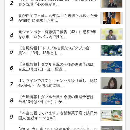
容を説明「心の豊かさ…
妻が自宅で不倫…20年以上も裏切られ続けた夫
が“間男”に請求した慰…
元ジャンポケ・斉藤慎二被告（43）に懲役7年
を求刑 ロケバス内で性的…
【台風情報】“トリプル台風”から“ダブル台
風”へ 13号、15号とも…
【台風情報】ダブル台風の今後の進路予想は
台風13号は7日（金）昼過…
オンラインで注文とキャンセル繰り返し 総額
43億円か「品切れ前に購…
【台風情報】ダブル台風の今後の進路予想は
台風13号は8日（土）にか…
「本当に困っています」老舗和菓子店で訪日外
国人“無断キャンセル”…
｢強い圧力と感じた｣ “金銭を渡した”と証言した