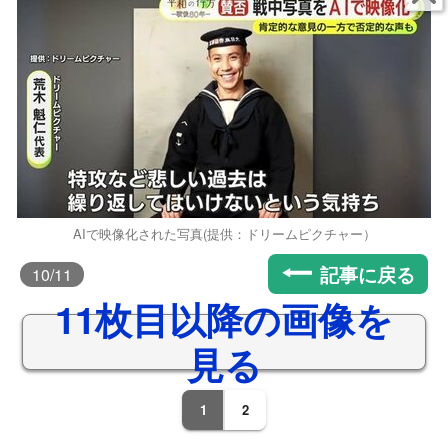
AIで映像化された写真(提供：ドリームピクチャー）
記事に戻る
10
/11
11枚目以降の画像を
見る
1
2