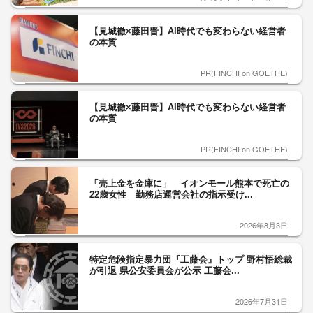
【見城徹×藤田晋】AI時代でも変わらない経営者
の本質
PR(FINCHI on GOETHE)
【見城徹×藤田晋】AI時代でも変わらない経営者
の本質
PR(FINCHI on GOETHE)
「売上金を金庫に」 イオンモール熊本で死亡の
22歳女性 勤務店運営会社の指示受け...
2026年8月3日
特定危険指定暴力団『工藤会』トップ 野村悟総裁
が引退 県公安委員会が公示 工藤会...
2026年7月31日