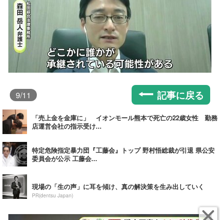
記事に戻る
9
/11
「売上金を金庫に」 イオンモール熊本で死亡の22歳女性 勤務
店運営会社の指示受け...
特定危険指定暴力団『工藤会』トップ 野村悟総裁が引退 県公安
委員会が公示 工藤会...
現場の「生の声」に耳を傾け、真の解決策を生み出していく
PR(dentsu Japan)