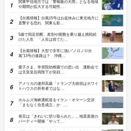
関東甲信地方では「警報級の大雨」となる地域
や期間が拡大する可能性…
【台風情報】台風15号はお盆休みに東北地方に
直撃する恐れ 関東も影…
5歳で両足切断、差別や困難を乗り越え挑戦続
けた人生 「人生は捨てた…
【台風情報】大型で非常に強い“ノロノロ台
風”13号の進路は？ 沖縄…
愛子さま、学習院幼稚園での思い出 運動会で
は天皇皇后両陛下が笑顔…
アメリカの連邦高裁「トランプ大統領はホワイ
トハウスの所有者ではな…
ホルムズ海峡通航巡るイラン・オマーン交渉
「まもなく合意成立」か …
発言は「きれいに切り取られた」…地震直後の
パーティー開催「やって…