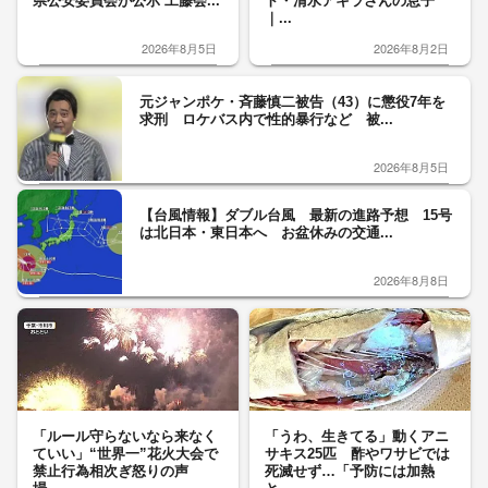
県公安委員会が公示 工藤会...
ト・清水アキラさんの息子
｜...
2026年8月5日
2026年8月2日
元ジャンポケ・斉藤慎二被告（43）に懲役7年を
求刑 ロケバス内で性的暴行など 被...
2026年8月5日
【台風情報】ダブル台風 最新の進路予想 15号
は北日本・東日本へ お盆休みの交通...
2026年8月8日
「ルール守らないなら来なく
「うわ、生きてる」動くアニ
ていい」“世界一”花火大会で
サキス25匹 酢やワサビでは
禁止行為相次ぎ怒りの声
死滅せず…「予防には加熱