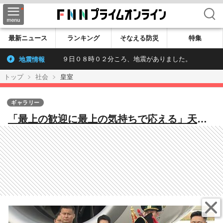
検索
最新ニュース
ランキング
そなえる防災
特集
地震情報
９日０８時０２分ころ、地震がありました。
トップ
社会
皇室
ギャラリー
「最上の歓迎に最上の気持ちで応える」天皇
皇后両陛下モンゴル訪問 伝統菓子「アーロ
ール」に込められた“もてなしの心”と陛下
の“思い”