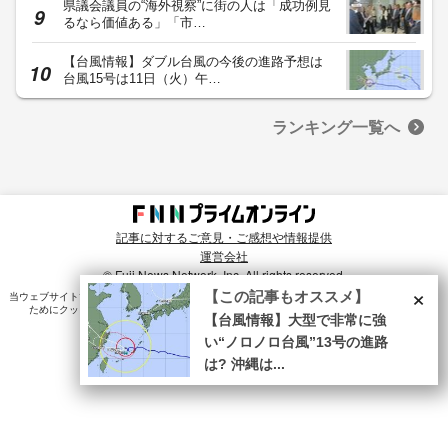
県議会議員の“海外視察”に街の人は「成功例見
るなら価値ある」「市…
【台風情報】ダブル台風の今後の進路予想は
台風15号は11日（火）午…
ランキング一覧へ
記事に対するご意見・ご感想や情報提供
運営会社
© Fuji News Network, Inc. All rights reserved.
×
【この記事もオススメ】
当ウェブサイトでは、ユーザのニーズ・興味・関⼼に合致したコンテンツや広告配信を提供する
ためにクッキーを使⽤しています。詳細は、
プライバシーポリシー
をご確認ください。
【台風情報】大型で非常に強
い“ノロノロ台風”13号の進路
は? 沖縄は...