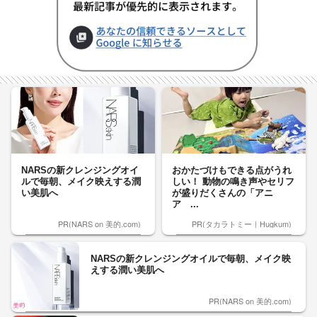
NARSの新クレンジングオイ
おかたづけもできる点がうれ
ルで毎朝、メイク映えする潤
しい！ 動物の鳴き声やセリフ
い美肌へ
が盛りだくさんの「アニ
ア ...
PR(NARS on 美的.com)
PR(タカラトミー｜Hugkum)
NARSの新クレンジングオイルで毎朝、メイク映
えする潤い美肌へ
PR(NARS on 美的.com)