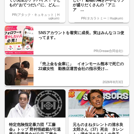
てぃ先生がアドバイス！ 子ど
しい！ 動物の鳴き声やセリフ
もの“おてつだい”に、どん...
が盛りだくさんの「アニ
ア ...
PR(アタック・キュキュット｜H
ugkum)
PR(タカラトミー｜Hugkum)
SNSアカウントを着実に成長。実はみんなココ使
ってます。
PR(Dreaw合同会社)
「売上金を金庫に」 イオンモール熊本で死亡の
22歳女性 勤務店運営会社の指示受け...
2026年8月3日
特定危険指定暴力団『工藤
元ものまねタレントの清水良
会』トップ 野村悟総裁が引退
太郎さん（37）死去 タレン