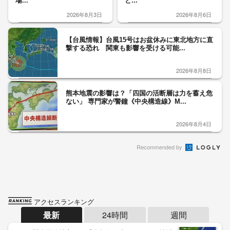
場...
と...
2026年8月3日
2026年8月6日
【台風情報】台風15号はお盆休みに東北地方に直
撃する恐れ 関東も影響を受ける可能...
2026年8月8日
熊本地震の影響は？「四国の活断層は力を蓄え危
ない」 専門家が警鐘《中央構造線》M...
2026年8月4日
Recommended by
アクセスランキング
最新
24時間
週間