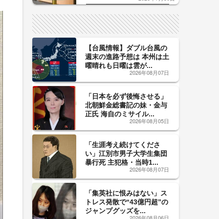
した「辛口カーブ」が飲み頃の
サイン！
【台風情報】ダブル台風の
週末の進路予想は 本州は土
曜晴れも日曜は雲が...
2026年08月07日
「日本を必ず後悔させる」
北朝鮮金総書記の妹・金与
正氏 海自のミサイル...
2026年08月05日
「生涯考え続けてくださ
い」江別市男子大学生集団
暴行死 主犯格・当時1...
2026年08月07日
「集英社に恨みはない」ス
トレス発散で“43億円超”の
ジャンプグッズを...
2026年08月06日