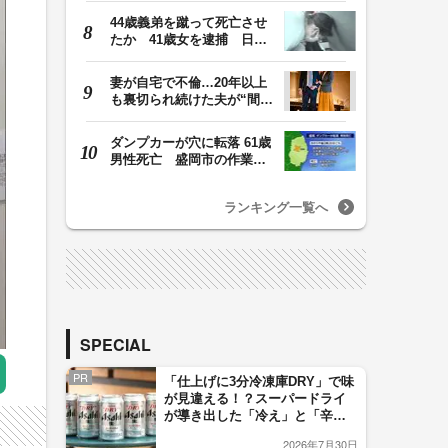
44歳義弟を蹴って死亡させ
たか 41歳女を逮捕 日頃
から同じ敷地内の…
妻が自宅で不倫…20年以上
も裏切られ続けた夫が“間
男”に請求した慰…
ダンプカーが穴に転落 61歳
男性死亡 盛岡市の作業
場 岩手県
ランキング一覧へ
SPECIAL
PR
「仕上げに3分冷凍庫DRY」で味
が見違える！？スーパードライ
が導き出した「冷え」と「辛
口」のおいしい関係 青く変化
2026年7月30日