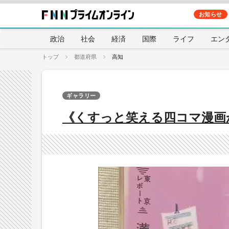
お知らせ
政治
社会
経済
国際
ライフ
エン
トップ
都道府県
高知
ギャラリー
《くすっと笑える四コマ漫画