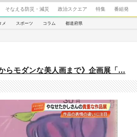
そなえる防災・減災
政治スクエア
特集
番組発
タメ
スポーツ
コラム
都道府県
からモダンな美人画まで》企画展「…