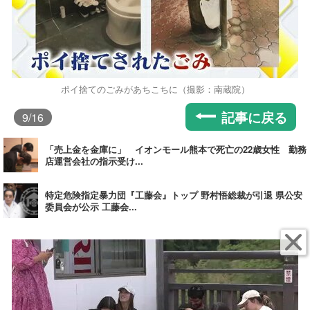
ポイ捨てのごみがあちこちに（撮影：南蔵院）
記事に戻る
9
/16
「売上金を金庫に」 イオンモール熊本で死亡の22歳女性 勤務
店運営会社の指示受け...
特定危険指定暴力団『工藤会』トップ 野村悟総裁が引退 県公安
委員会が公示 工藤会...