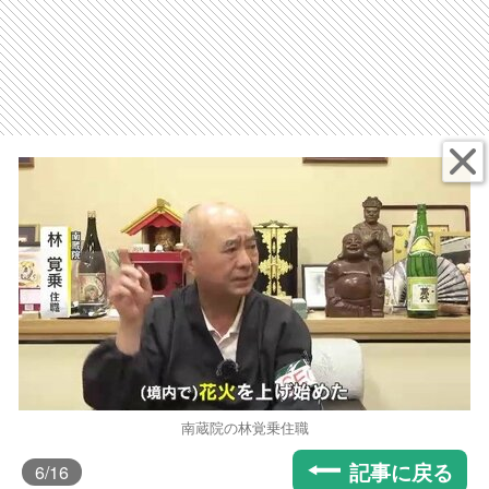
南蔵院の林覚乗住職
記事に戻る
6
/16