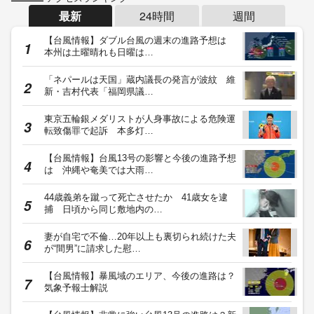
最新
24時間
週間
【台風情報】ダブル台風の週末の進路予想は
本州は土曜晴れも日曜は…
「ネパールは天国」蔵内議長の発言が波紋 維
新・吉村代表「福岡県議…
東京五輪銀メダリストが人身事故による危険運
転致傷罪で起訴 本多灯…
【台風情報】台風13号の影響と今後の進路予想
は 沖縄や奄美では大雨…
44歳義弟を蹴って死亡させたか 41歳女を逮
捕 日頃から同じ敷地内の…
妻が自宅で不倫…20年以上も裏切られ続けた夫
が“間男”に請求した慰…
【台風情報】暴風域のエリア、今後の進路は？
気象予報士解説