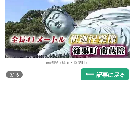
南蔵院（福岡・篠栗町）
記事に戻る
3
/16