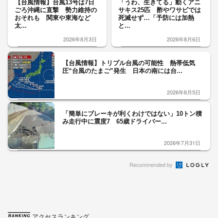
【台風情報】台風13号は7日
「うわ、生きてる」動くアニ
ごろ沖縄に直撃 勢力維持の
サキス25匹 酢やワサビでは
おそれも 関東や東海など
死滅せず…「予防には加熱
太...
と...
2026年8月3日
2026年8月6日
【台風情報】トリプル台風の可能性 熱帯低気
圧“台風のたまご”発生 日本の南には台...
2026年8月5日
「簡単にブレーキが利くわけではない」10トン積
み走行中に震度7 65歳ドライバー...
2026年7月31日
Recommended by
アクセスランキング