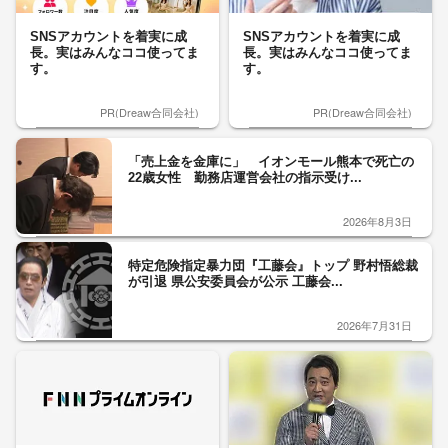
SNSアカウントを着実に成
SNSアカウントを着実に成
長。実はみんなココ使ってま
長。実はみんなココ使ってま
す。
す。
PR(Dreaw合同会社)
PR(Dreaw合同会社)
「売上金を金庫に」 イオンモール熊本で死亡の
22歳女性 勤務店運営会社の指示受け...
2026年8月3日
特定危険指定暴力団『工藤会』トップ 野村悟総裁
が引退 県公安委員会が公示 工藤会...
2026年7月31日