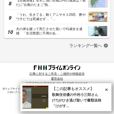
【台風情報】非常に強い台風13号の進路は？新
たに“台風のたまご”熱…
「うわ、生きてる」動くアニサキス25匹 酢や
ワサビでは死滅せず…「…
夫の弟を蹴って死亡させた疑いで41歳女を逮
捕 「生活態度に不満があ…
ランキング一覧へ
記事に対するご意見・ご感想や情報提供
運営会社
© Fuji News Network, Inc. All rights reserved.
×
【この記事もオススメ】
当ウェブサイトでは、ユーザのニーズ・興味・関⼼に合致したコンテンツや広告配信を提供する
ためにクッキーを使⽤しています。詳細は、
プライバシーポリシー
をご確認ください。
歌舞伎俳優の中村小三郎さん
(77)がひき逃げ疑いで書類送検
「けがす...