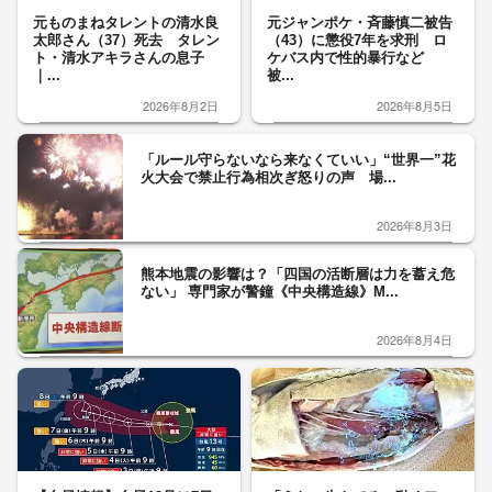
元ものまねタレントの清水良
元ジャンポケ・斉藤慎二被告
太郎さん（37）死去 タレン
（43）に懲役7年を求刑 ロ
ト・清水アキラさんの息子
ケバス内で性的暴行など
｜...
被...
2026年8月2日
2026年8月5日
「ルール守らないなら来なくていい」“世界一”花
火大会で禁止行為相次ぎ怒りの声 場...
2026年8月3日
熊本地震の影響は？「四国の活断層は力を蓄え危
ない」 専門家が警鐘《中央構造線》M...
2026年8月4日