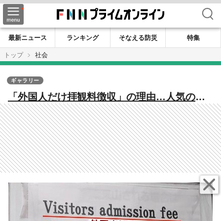
検索
最新ニュース
ランキング
そなえる防災
特集
トップ
社会
ギャラリー
「外国人だけ拝観料徴収」の理由…人気の寺
院でごみ捨て・酒盛り・花火「殺すと言われ
た」オーバーツーリズムに困惑【福岡発】