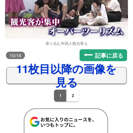
座り込む外国人観光客も
記事に戻る
10
/16
11枚目以降の画像を
見る
1
2