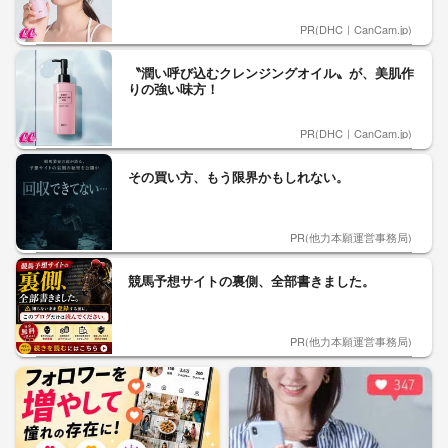
PR(DHC｜CanCam.jp)
〝潤い呼び込むクレンジングオイル〟が、美肌作
りの強い味方！
PR(DHC｜CanCam.jp)
その買い方、もう限界かもしれない。
PR(他力本願運営事務局)
競馬予想サイトの裏側、全部書きました。
PR(他力本願運営事務局)