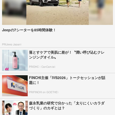
Jeepの7シーターを85時間体験！
PR(Jeep Japan)
落とすケアで美肌に差が！〝潤い呼び込むクレ
ンジングオイル〟
PR(DHC｜CanCam.jp)
FINCHI主催「IVS2026」トークセッションが話
題に！
PR(FINCHI on GOETHE)
森永乳業の研究で分かった「太りにくいカラダ
づくり」のカギとは？