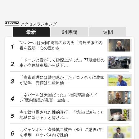
アクセスランキング
最新
24時間
週間
“ネパールは天国”発言の蔵内氏 海外出張の内
容を説明「心の豊かさ…
「ドーンと音がして砂煙上がった」77歳運転の
車が立体駐車場から落下…
「高市総理には愛想尽かした」コメ余りに農家
が悲鳴 売値は生産原価…
「ネパールは天国だった」“福岡県議会のド
ン”蔵内議長が発言 金銭…
寺で繰り返された性的暴行 「坊主に逆らうと
地獄に落ちる」と脅され…
元ジャンポケ・斉藤慎二被告（43）に懲役7年
を求刑 ロケバス内で性的…