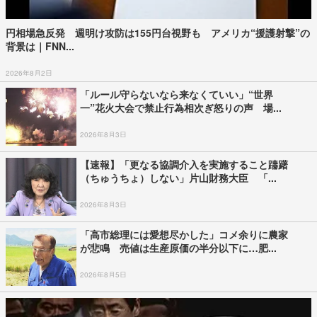
円相場急反発 週明け攻防は155円台視野も アメリカ“援護射撃”の
背景は｜FNN...
2026年8月2日
「ルール守らないなら来なくていい」“世界
一”花火大会で禁止行為相次ぎ怒りの声 場...
2026年8月3日
【速報】「更なる協調介入を実施すること躊躇
（ちゅうちょ）しない」片山財務大臣 「...
2026年8月3日
「高市総理には愛想尽かした」コメ余りに農家
が悲鳴 売値は生産原価の半分以下に…肥...
2026年8月5日