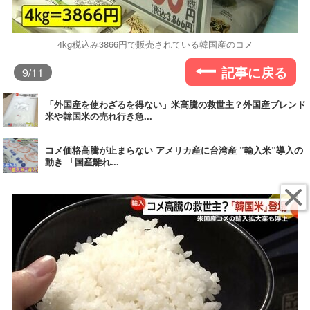
4kg税込み3866円で販売されている韓国産のコメ
記事に戻る
9
/11
「外国産を使わざるを得ない」米高騰の救世主？外国産ブレンド
米や韓国米の売れ行き急...
コメ価格高騰が止まらない アメリカ産に台湾産 ”輸入米”導入の
動き 「国産離れ...