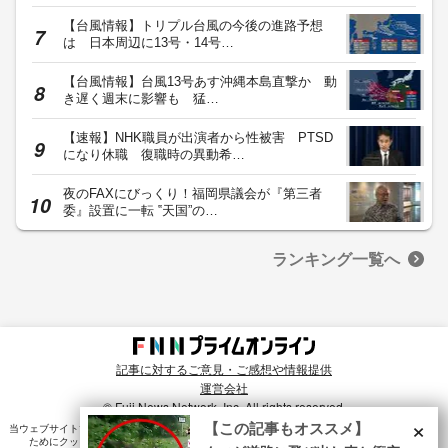
【台風情報】トリプル台風の今後の進路予想
は 日本周辺に13号・14号…
【台風情報】台風13号あす沖縄本島直撃か 動
き遅く週末に影響も 猛…
【速報】NHK職員が出演者から性被害 PTSD
になり休職 復職時の異動希…
夜のFAXにびっくり！福岡県議会が『第三者
委』設置に一転 ‟天国”の…
ランキング一覧へ
記事に対するご意見・ご感想や情報提供
運営会社
© Fuji News Network, Inc. All rights reserved.
×
【この記事もオススメ】
当ウェブサイトでは、ユーザのニーズ・興味・関⼼に合致したコンテンツや広告配信を提供する
ためにクッキーを使⽤しています。詳細は、
プライバシーポリシー
をご確認ください。