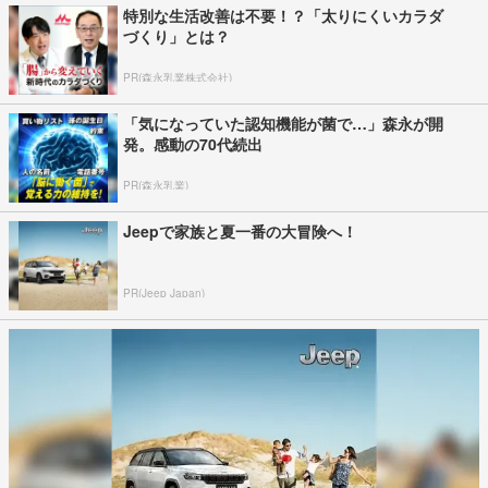
特別な生活改善は不要！？「太りにくいカラダ
づくり」とは？
PR(森永乳業株式会社)
「気になっていた認知機能が菌で…」森永が開
発。感動の70代続出
PR(森永乳業)
Jeepで家族と夏一番の大冒険へ！
PR(Jeep Japan)