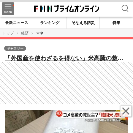
検索
最新ニュース
ランキング
そなえる防災
特集
トップ
経済
マネー
ギャラリー
「外国産を使わざるを得ない」米高騰の救世
主？外国産ブレンド米や韓国米の売れ行き急
伸 アメリカ産米の輸入拡大案も浮上