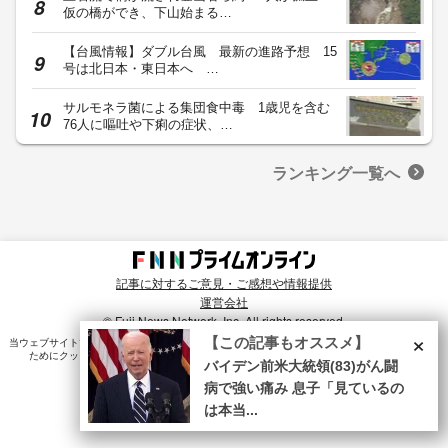
仮の橋ができ、下山始まる…
【台風情報】ダブル台風 最新の進路予想 15
号は北日本・東日本へ …
サルモネラ菌による集団食中毒 1歳児を含む
76人に嘔吐や下痢の症状、…
ランキング一覧へ
記事に対するご意見・ご感想や情報提供
運営会社
© Fuji News Network, Inc. All rights reserved.
×
【この記事もオススメ】
当ウェブサイトでは、ユーザのニーズ・興味・関⼼に合致したコンテンツや広告配信を提供する
ためにクッキーを使⽤しています。詳細は、
プライバシーポリシー
をご確認ください。
バイデン前米大統領(83)がん闘
病で強い痛み 息子「見ているの
は本当...