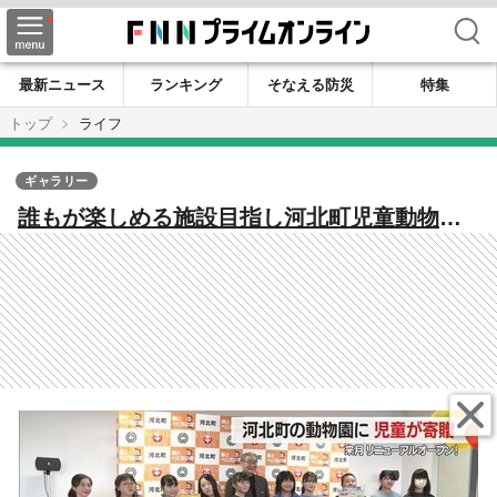
検索
最新ニュース
ランキング
そなえる防災
特集
トップ
ライフ
ギャラリー
誰もが楽しめる施設目指し河北町児童動物園
が約2億円の寄付で生まれ変わる！ 東北唯一
の「オニオオハシ」も仲間入り【山形発】