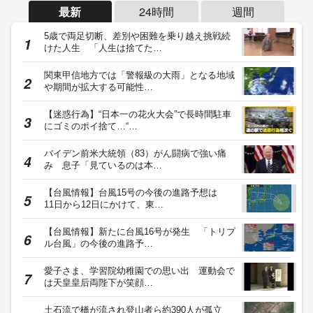
最新
24時間
週間
5歳で両足切断、差別や困難を乗り越え挑戦続
けた人生 「人生は捨てた…
関東甲信地方では「警報級の大雨」となる地域
や期間が拡大する可能性…
【迷惑行為】“日本一の花火大会”で長時間駐車
にゴミのポイ捨て…“…
バイデン前米大統領（83）がん闘病で強い痛
み 息子「見ているのは本…
【台風情報】台風15号の今後の進路予想は
11日から12日にかけて、東…
【台風情報】新たに台風16号が発生 「トリプ
ル台風」の今後の進路予…
愛子さま、学習院幼稚園での思い出 運動会で
は天皇皇后両陛下が笑顔…
土石流で橋が流され登山者ら約390人が孤立