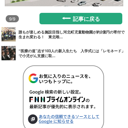
記事に戻る
9
/9
誰もが楽しめる施設目指し河北町児童動物園が約2億円の寄付で
生まれ変わる！ 東北唯...
“医療の道”志す103人の新入生たち 入学式には「レモネード」
で小児がん支援に取...