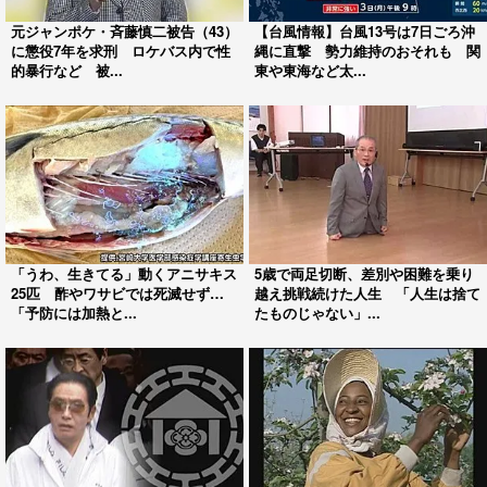
元ジャンポケ・斉藤慎二被告（43）
【台風情報】台風13号は7日ごろ沖
に懲役7年を求刑 ロケバス内で性
縄に直撃 勢力維持のおそれも 関
的暴行など 被...
東や東海など太...
「うわ、生きてる」動くアニサキス
5歳で両足切断、差別や困難を乗り
25匹 酢やワサビでは死滅せず…
越え挑戦続けた人生 「人生は捨て
「予防には加熱と...
たものじゃない」...