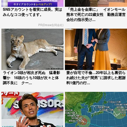
SNSアカウントを着実に成長。実は
「売上金を金庫に」 イオンモール
みんなココ使ってます。
熊本で死亡の22歳女性 勤務店運営
会社の指示受け...
PR(Dreaw合同会社)
ライオン3頭が相次ぎ死ぬ 猛暑影
妻が自宅で不倫…20年以上も裏切ら
響か 16頭のうち10頭が次々と体
れ続けた夫が“間男”に請求した慰謝
調不良に クー...
料1億円の行...