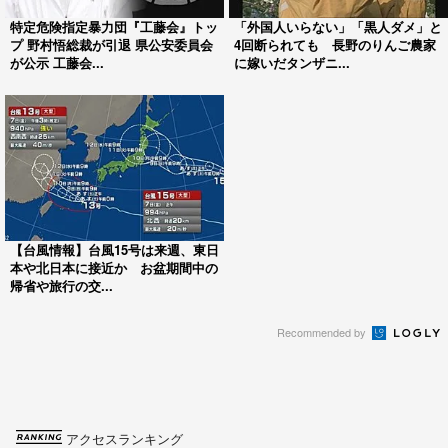
特定危険指定暴力団『工藤会』トッ
「外国人いらない」「黒人ダメ」と
プ 野村悟総裁が引退 県公安委員会
4回断られても 長野のりんご農家
が公示 工藤会...
に嫁いだタンザニ...
【台風情報】台風15号は来週、東日
本や北日本に接近か お盆期間中の
帰省や旅行の交...
Recommended by
アクセスランキング