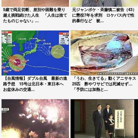
5歳で両足切断、差別や困難を乗り
元ジャンポケ・斉藤慎二被告（43）
越え挑戦続けた人生 「人生は捨て
に懲役7年を求刑 ロケバス内で性
たものじゃない」...
的暴行など 被...
【台風情報】ダブル台風 最新の進
「うわ、生きてる」動くアニサキス
路予想 15号は北日本・東日本へ
25匹 酢やワサビでは死滅せず…
お盆休みの交通...
「予防には加熱と...