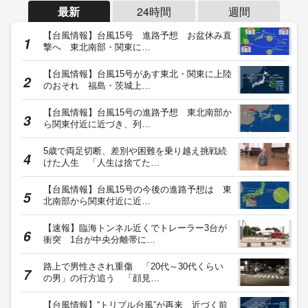
最新
24時間
週間
【台風情報】台風15号 進路予想 お盆休み直
撃へ 東北南部・関東に…
【台風情報】台風15号があす東北・関東に上陸
のおそれ 福島・茨城上…
【台風情報】台風15号の進路予想 東北南部か
ら関東付近に近づき、列…
5歳で両足切断、差別や困難を乗り越え挑戦続
けた人生 「人生は捨てた…
【台風情報】台風15号の今後の進路予想は 東
北南部から関東付近に近…
【速報】臨海トンネル近くでトレーラー3台が
衝突 1台が中央分離帯に…
路上で男性さされ重傷 「20代～30代くらい
の男」の行方追う 「顔見…
【台風情報】“トリプル台風”が再来 近づく前