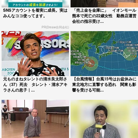
SNSアカウントを着実に成長。実は
「売上金を金庫に」 イオンモール
みんなココ使ってます。
熊本で死亡の22歳女性 勤務店運営
会社の指示受け...
PR(Dreaw合同会社)
元ものまねタレントの清水良太郎さ
【台風情報】台風15号はお盆休みに
ん（37）死去 タレント・清水アキ
東北地方に直撃する恐れ 関東も影
ラさんの息子｜...
響を受ける可能...