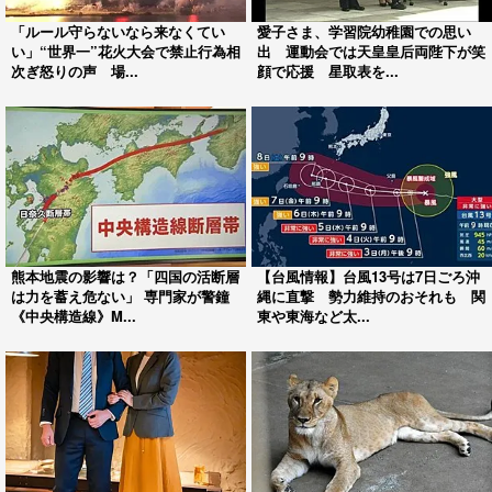
「ルール守らないなら来なくてい
愛子さま、学習院幼稚園での思い
い」“世界一”花火大会で禁止行為相
出 運動会では天皇皇后両陛下が笑
次ぎ怒りの声 場...
顔で応援 星取表を...
熊本地震の影響は？「四国の活断層
【台風情報】台風13号は7日ごろ沖
は力を蓄え危ない」 専門家が警鐘
縄に直撃 勢力維持のおそれも 関
《中央構造線》M...
東や東海など太...