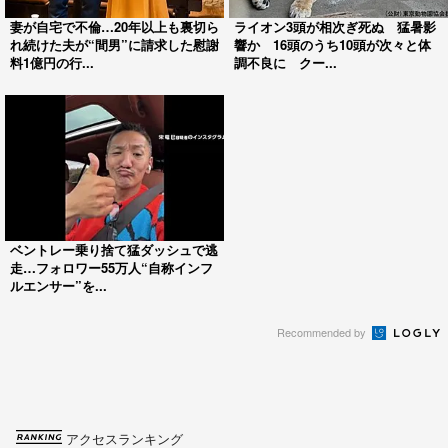
妻が自宅で不倫…20年以上も裏切ら
ライオン3頭が相次ぎ死ぬ 猛暑影
れ続けた夫が“間男”に請求した慰謝
響か 16頭のうち10頭が次々と体
料1億円の行...
調不良に クー...
ベントレー乗り捨て猛ダッシュで逃
走…フォロワー55万人“自称インフ
ルエンサー”を...
Recommended by
アクセスランキング