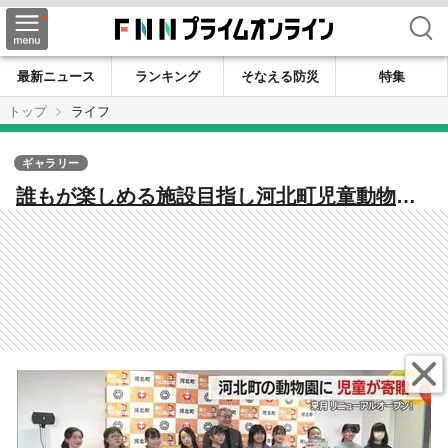
検索
最新ニュース
ランキング
そなえる防災
特集
トップ
ライフ
ギャラリー
誰もが楽しめる施設目指し河北町児童動物園
が約2億円の寄付で生まれ変わる！ 東北唯一
の「オニオオハシ」も仲間入り【山形発】