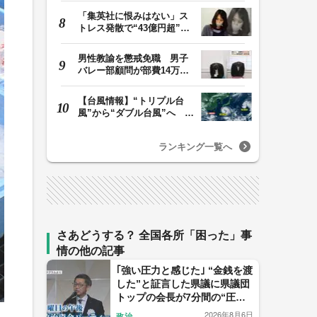
「集英社に恨みはない」ス
トレス発散で“43億円超”の
ジャンプグッズ…
男性教諭を懲戒免職 男子
バレー部顧問が部費14万円
余を私的流用…旅…
【台風情報】“トリプル台
風”から“ダブル台風”へ 13
号、15号とも…
ランキング一覧へ
さあどうする？ 全国各所「困った」事
情の他の記事
｢強い圧力と感じた｣ “金銭を渡
した”と証言した県議に県議団
トップの会長が7分間の“圧
力？電話” ｢感情的になった｣
2026年8月6日
政治