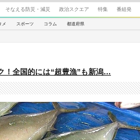
そなえる防災・減災
政治スクエア
特集
番組発
タメ
スポーツ
コラム
都道府県
ク！全国的には“超豊漁”も新潟…