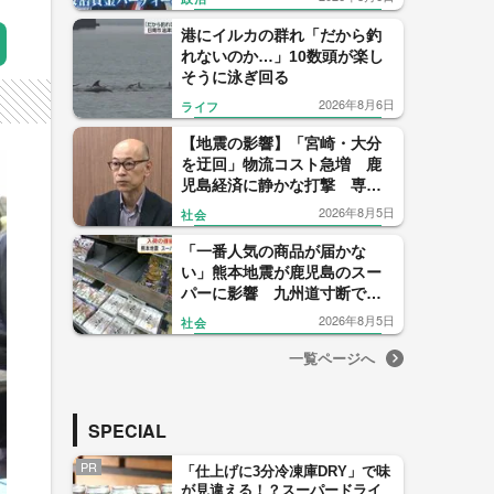
【福岡発】
港にイルカの群れ「だから釣
れないのか…」10数頭が楽し
そうに泳ぎ回る
2026年8月6日
ライフ
【地震の影響】「宮崎・大分
を迂回」物流コスト急増 鹿
児島経済に静かな打撃 専門
家「正常化に想定以上の時
2026年8月5日
社会
間」
「一番人気の商品が届かな
い」熊本地震が鹿児島のスー
パーに影響 九州道寸断で物
流に打撃
2026年8月5日
社会
一覧ページへ
SPECIAL
PR
「仕上げに3分冷凍庫DRY」で味
が見違える！？スーパードライ