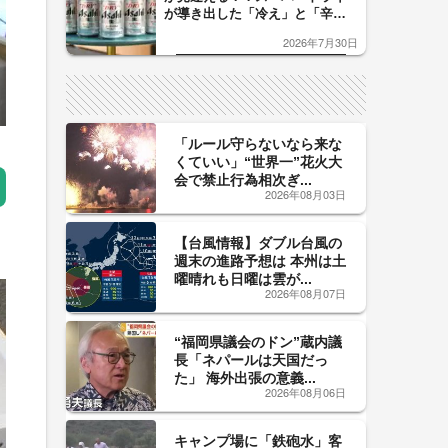
が導き出した「冷え」と「辛
口」のおいしい関係 青く変化
2026年7月30日
した「辛口カーブ」が飲み頃の
サイン！
「ルール守らないなら来な
くていい」“世界一”花火大
会で禁止行為相次ぎ...
2026年08月03日
【台風情報】ダブル台風の
週末の進路予想は 本州は土
曜晴れも日曜は雲が...
2026年08月07日
“福岡県議会のドン”蔵内議
長「ネパールは天国だっ
た」 海外出張の意義...
2026年08月06日
キャンプ場に「鉄砲水」客