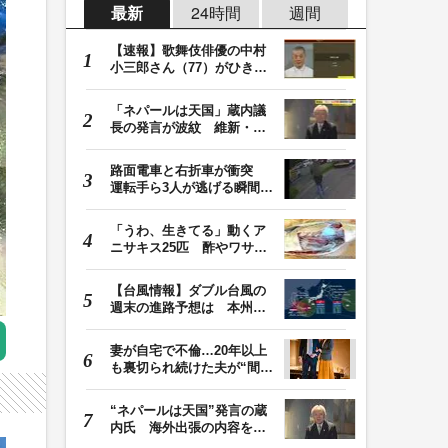
最新
24時間
週間
【速報】歌舞伎俳優の中村
小三郎さん（77）がひき逃
げ疑いで書類送検…
「ネパールは天国」蔵内議
長の発言が波紋 維新・吉
村代表「福岡県議…
路面電車と右折車が衝突
運転手ら3人が逃げる瞬間
車を置いて堂々と…
「うわ、生きてる」動くア
ニサキス25匹 酢やワサビ
では死滅せず…「…
【台風情報】ダブル台風の
週末の進路予想は 本州は
土曜晴れも日曜は…
妻が自宅で不倫…20年以上
も裏切られ続けた夫が“間
男”に請求した慰…
“ネパールは天国”発言の蔵
内氏 海外出張の内容を説
明「心の豊かさ…