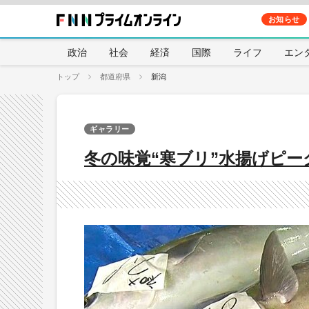
お知らせ
政治
社会
経済
国際
ライフ
エン
トップ
都道府県
新潟
ギャラリー
冬の味覚“寒ブリ”水揚げピー