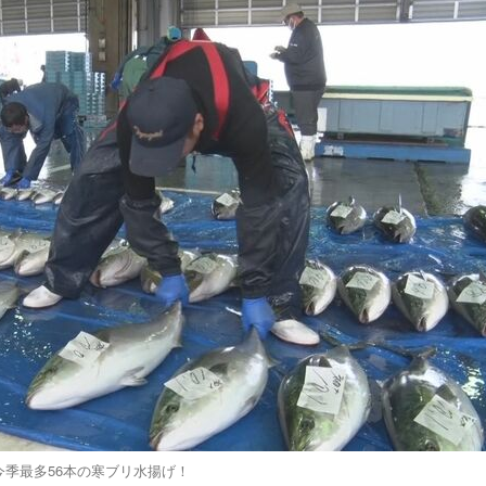
今季最多56本の寒ブリ水揚げ！