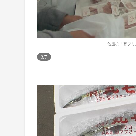
佐渡の『寒ブリ
3
/7