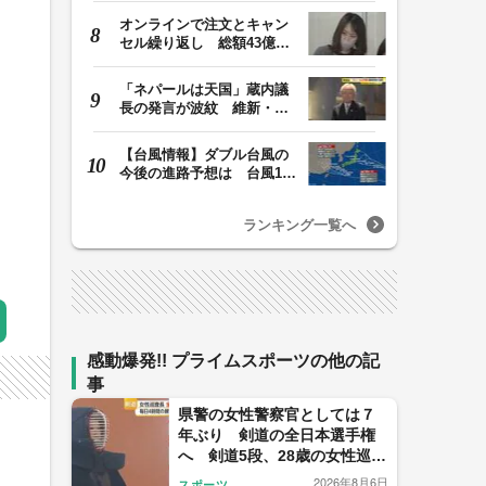
オンラインで注文とキャン
セル繰り返し 総額43億円
か「品切れ前に購…
「ネパールは天国」蔵内議
長の発言が波紋 維新・吉
村代表「福岡県議…
【台風情報】ダブル台風の
今後の進路予想は 台風13
号は7日（金）昼過…
ランキング一覧へ
感動爆発!! プライムスポーツの他の記
事
県警の女性警察官としては７
年ぶり 剣道の全日本選手権
へ 剣道5段、28歳の女性巡査
長の得意技は“裏から打つ面”
2026年8月6日
スポーツ