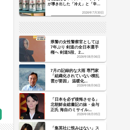
が導き出した「冷え」と「辛
口」のおいしい関係 青く変化
2026年7月30日
した「辛口カーブ」が飲み頃の
サイン！
県警の女性警察官としては
7年ぶり 剣道の全日本選手
権へ 剣道5段、2...
2026年08月06日
7月の記録的な大雨 専門家
「組織化されていない積乱
雲が要因」 温暖化...
2026年08月06日
「日本を必ず後悔させる」
北朝鮮金総書記の妹・金与
正氏 海自のミサイル...
2026年08月05日
「集英社に恨みはない」ス