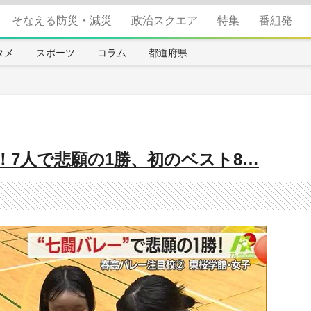
そなえる防災・減災
政治スクエア
特集
番組発
タメ
スポーツ
コラム
都道府県
！7人で悲願の1勝、初のベスト8…