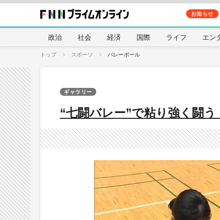
お知らせ
政治
社会
経済
国際
ライフ
エン
トップ
スポーツ
バレーボール
ギャラリー
“七闘バレー”で粘り強く闘う