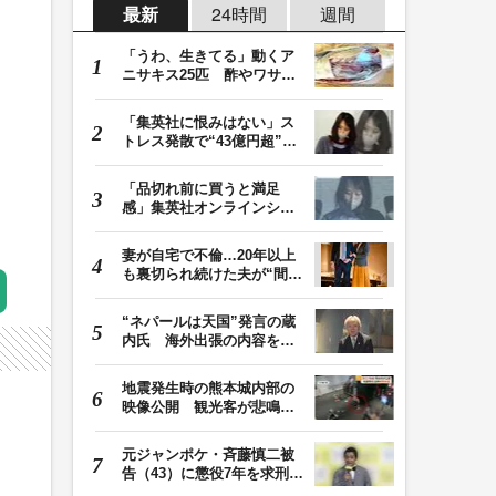
最新
24時間
週間
「うわ、生きてる」動くア
ニサキス25匹 酢やワサビ
では死滅せず…「…
「集英社に恨みはない」ス
トレス発散で“43億円超”の
ジャンプグッズ…
「品切れ前に買うと満足
感」集英社オンラインショ
ップで“43億円分”…
妻が自宅で不倫…20年以上
も裏切られ続けた夫が“間
男”に請求した慰…
“ネパールは天国”発言の蔵
内氏 海外出張の内容を説
明「心の豊かさ…
地震発生時の熊本城内部の
映像公開 観光客が悲鳴…
壁や柱にしがみつ…
元ジャンポケ・斉藤慎二被
告（43）に懲役7年を求刑
ロケバス内で性的…