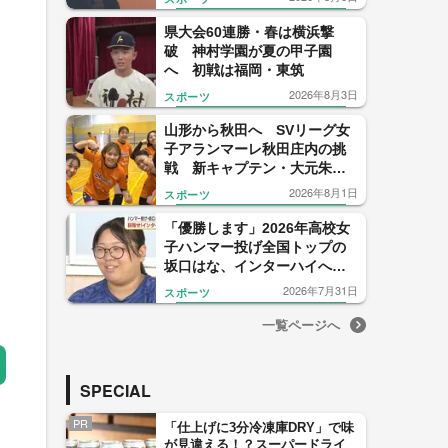
県大会60連勝・春は横浜撃
破 神村学園が夏の甲子園
へ 初戦は福岡・東筑
2026年8月3日
スポーツ
山形から秋田へ SVリーグ女
子アランマーレ秋田庄内の挑
戦 新キャプテン・大元朱菜
選手が語る“山形への感謝”と
2026年8月1日
スポーツ
新天地への決意
「優勝します」2026年高校女
子ハンマー投げ全国トップの
坂口はな、インターハイへ力
強く宣言
2026年7月31日
スポーツ
一覧ページへ
SPECIAL
PR
「仕上げに3分冷凍庫DRY」で味
が見違える！？スーパードライ