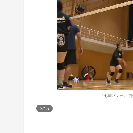
「七闘バレー」で
3
/15