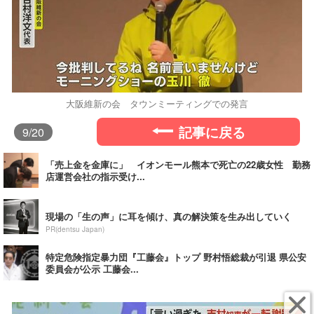
大阪維新の会 タウンミーティングでの発言
記事に戻る
9
/20
「売上金を金庫に」 イオンモール熊本で死亡の22歳女性 勤務
店運営会社の指示受け...
現場の「生の声」に耳を傾け、真の解決策を生み出していく
PR(dentsu Japan)
特定危険指定暴力団『工藤会』トップ 野村悟総裁が引退 県公安
委員会が公示 工藤会...