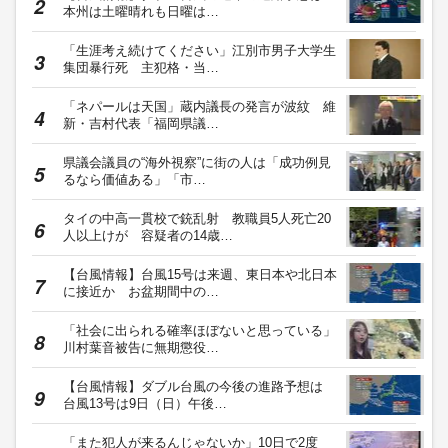
本州は土曜晴れも日曜は…
「生涯考え続けてください」江別市男子大学生
集団暴行死 主犯格・当…
「ネパールは天国」蔵内議長の発言が波紋 維
新・吉村代表「福岡県議…
県議会議員の“海外視察”に街の人は「成功例見
るなら価値ある」「市…
タイの中高一貫校で銃乱射 教職員5人死亡20
人以上けが 容疑者の14歳…
【台風情報】台風15号は来週、東日本や北日本
に接近か お盆期間中の…
「社会に出られる確率ほぼないと思っている」
川村葉音被告に無期懲役…
【台風情報】ダブル台風の今後の進路予想は
台風13号は9日（日）午後…
「また犯人が来るんじゃないか」10日で2度