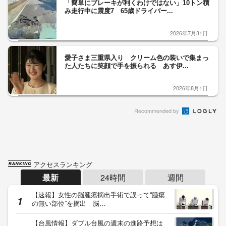
「簡単にブレーキが利くわけではない」10トン積
み走行中に震度7 65歳ドライバー...
2026年7月31日
愛子さま三重県入り クリーム色の装いで集まっ
た人たちに笑顔で手を振られる あす伊...
2026年8月1日
Recommended by
アクセスランキング
最新
24時間
週間
【速報】女性の脳腫瘍摘出手術で誤って“腫瘍
の無い部位”を摘出 脳…
【台風情報】ダブル台風の週末の進路予想は