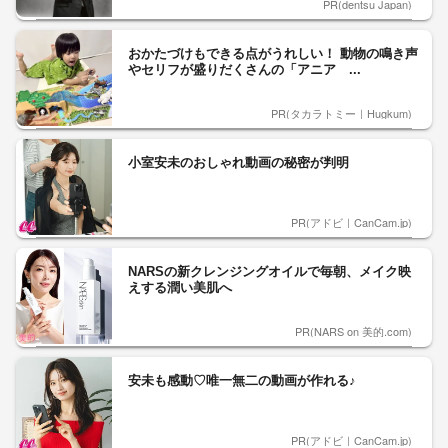
PR(dentsu Japan)
おかたづけもできる点がうれしい！ 動物の鳴き声
やセリフが盛りだくさんの「アニア ...
PR(タカラトミー｜Hugkum)
小室安未のおしゃれ動画の秘密が判明
PR(アドビ｜CanCam.jp)
NARSの新クレンジングオイルで毎朝、メイク映
えする潤い美肌へ
PR(NARS on 美的.com)
安未も感動♡唯一無二の動画が作れる♪
PR(アドビ｜CanCam.jp)