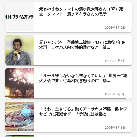
元ものまねタレントの清水良太郎さん（37）死
去 タレント・清水アキラさんの息子｜...
2026年8月2日
元ジャンポケ・斉藤慎二被告（43）に懲役7年を
求刑 ロケバス内で性的暴行など 被...
2026年8月5日
「ルール守らないなら来なくていい」“世界一”花
火大会で禁止行為相次ぎ怒りの声 場...
2026年8月3日
「うわ、生きてる」動くアニサキス25匹 酢やワ
サビでは死滅せず…「予防には加熱と...
2026年8月6日