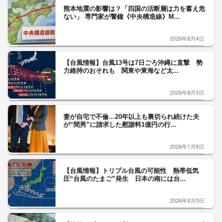
熊本地震の影響は？「四国の活断層は力を蓄え危
ない」 専門家が警鐘《中央構造線》M...
2026年8月4日
【台風情報】台風13号は7日ごろ沖縄に直撃 勢
力維持のおそれも 関東や東海など太...
2026年8月3日
妻が自宅で不倫…20年以上も裏切られ続けた夫
が“間男”に請求した慰謝料1億円の行...
2026年1月8日
【台風情報】トリプル台風の可能性 熱帯低気
圧“台風のたまご”発生 日本の南には台...
2026年8月5日