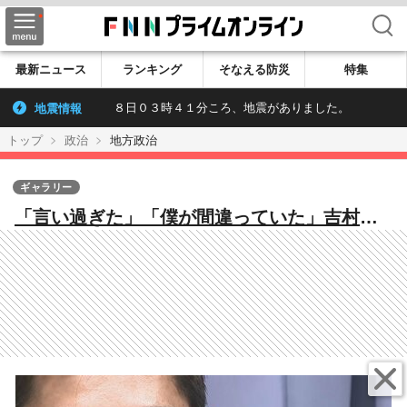
検索
最新ニュース
ランキング
そなえる防災
特集
地震情報
８日０３時４１分ころ、地震がありました。
トップ
政治
地方政治
ギャラリー
「言い過ぎた」「僕が間違っていた」吉村知
事が謝罪・撤回 大阪万博“350億リング”建設
反対の玉川徹氏に“出禁発言”