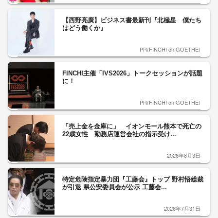
【西野亮廣】ビジネス書最新刊『北極星 僕たち
はどう働くか』
PR(FINCHI on GOETHE)
FINCHI主催「IVS2026」トークセッションが話題
に！
PR(FINCHI on GOETHE)
「売上金を金庫に」 イオンモール熊本で死亡の
22歳女性 勤務店運営会社の指示受け...
2026年8月3日
特定危険指定暴力団『工藤会』トップ 野村悟総裁
が引退 県公安委員会が公示 工藤会...
2026年7月31日