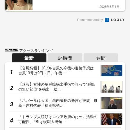
2026年8月1日
Recommended by
アクセスランキング
最新
24時間
週間
【台風情報】ダブル台風の今後の進路予想は
台風13号は9日（日）午後…
【速報】女性の脳腫瘍摘出手術で誤って“腫瘍
の無い部位”を摘出 脳…
「ネパールは天国」蔵内議長の発言が波紋 維
新・吉村代表「福岡県議…
「トランプ大統領はロシア政府のために活動の
可能性」FBIは現職大統領…