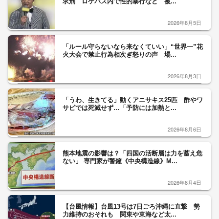
求刑 ロケバス内で性的暴行など 被...
2026年8月5日
「ルール守らないなら来なくていい」“世界一”花
火大会で禁止行為相次ぎ怒りの声 場...
2026年8月3日
「うわ、生きてる」動くアニサキス25匹 酢やワ
サビでは死滅せず…「予防には加熱と...
2026年8月6日
熊本地震の影響は？「四国の活断層は力を蓄え危
ない」 専門家が警鐘《中央構造線》M...
2026年8月4日
【台風情報】台風13号は7日ごろ沖縄に直撃 勢
力維持のおそれも 関東や東海など太...