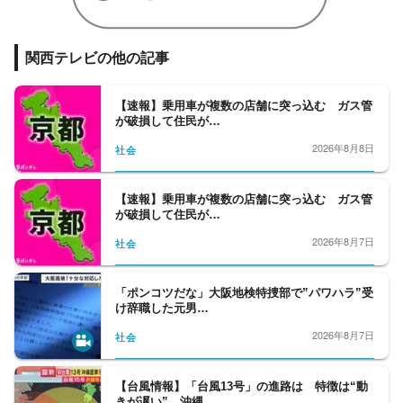
関西テレビの他の記事
【速報】乗用車が複数の店舗に突っ込む ガス管
が破損して住民が…
2026年8月8日
社会
【速報】乗用車が複数の店舗に突っ込む ガス管
が破損して住民が…
2026年8月7日
社会
「ポンコツだな」大阪地検特捜部で”パワハラ”受
け辞職した元男…
2026年8月7日
社会
【台風情報】「台風13号」の進路は 特徴は“動
きが遅い” 沖縄…