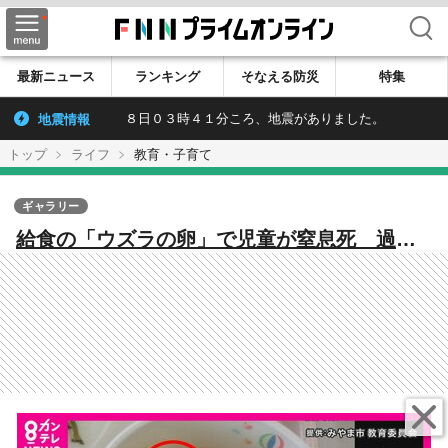
検索
最新ニュース
ランキング
そなえる防災
特集
地震情報
８日０３時４１分ころ、地震がありました。
トップ
ライフ
教育・子育て
ギャラリー
給食の「ウズラの卵」で児童が窒息死 過去
に「米粉パン」「白玉団子」でも同様の事
例 覚えておきたい対処法の一つ「ハイムリ
ック法」