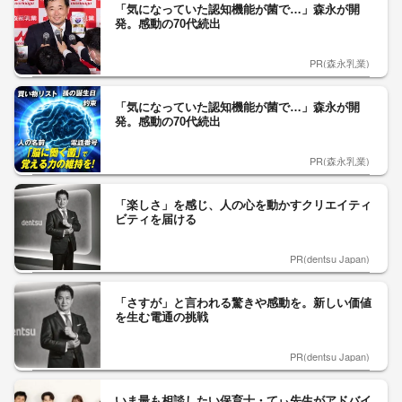
「気になっていた認知機能が菌で…」森永が開
発。感動の70代続出
PR(森永乳業)
「気になっていた認知機能が菌で…」森永が開
発。感動の70代続出
PR(森永乳業)
「楽しさ」を感じ、人の心を動かすクリエイティ
ビティを届ける
PR(dentsu Japan)
「さすが」と言われる驚きや感動を。新しい価値
を生む電通の挑戦
PR(dentsu Japan)
いま最も相談したい保育士・てぃ先生がアドバイ