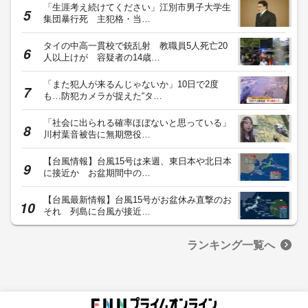
「生涯考え続けてください」江別市男子大学生
集団暴行死 主犯格・当…
タイの中高一貫校で銃乱射 教職員5人死亡20
人以上けが 容疑者の14歳…
「また犯人が来るんじゃないか」10日で2度
も…防犯カメラが捉えた“タ…
「社会に出られる確率ほぼないと思っている」
川村葉音被告に無期懲役…
【台風情報】台風15号は来週、東日本や北日本
に接近か お盆期間中の…
【台風最新情報】台風15号がお盆休み直撃のお
それ 列島に台風が接近…
ランキング一覧へ