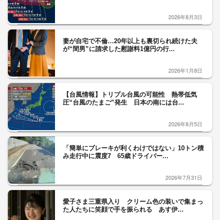
2026年8月3日
妻が自宅で不倫…20年以上も裏切られ続けた夫
が“間男”に請求した慰謝料1億円の行...
2026年1月8日
【台風情報】トリプル台風の可能性 熱帯低気
圧“台風のたまご”発生 日本の南には台...
2026年8月5日
「簡単にブレーキが利くわけではない」10トン積
み走行中に震度7 65歳ドライバー...
2026年7月31日
愛子さま三重県入り クリーム色の装いで集まっ
た人たちに笑顔で手を振られる あす伊...