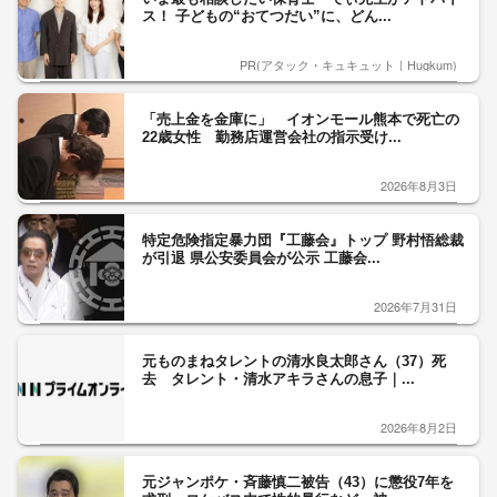
ス！ 子どもの“おてつだい”に、どん...
PR(アタック・キュキュット｜Hugkum)
「売上金を金庫に」 イオンモール熊本で死亡の
22歳女性 勤務店運営会社の指示受け...
2026年8月3日
特定危険指定暴力団『工藤会』トップ 野村悟総裁
が引退 県公安委員会が公示 工藤会...
2026年7月31日
元ものまねタレントの清水良太郎さん（37）死
去 タレント・清水アキラさんの息子｜...
2026年8月2日
元ジャンポケ・斉藤慎二被告（43）に懲役7年を