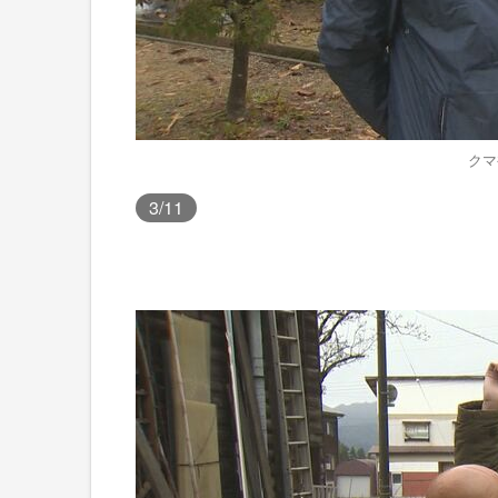
クマ
3
/11