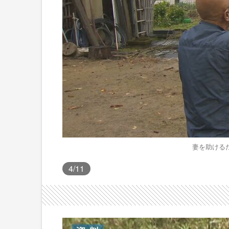
妻を助ける
4
/11