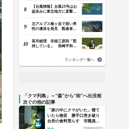
【台風情報】台風15号はお
盆休みに東北地方に直撃す
る恐れ 関東も影…
北アルプス槍ヶ岳で若い男
性の遺体を発見 熟達者向
けの難所の北鎌尾…
高市総理 非核三原則「堅
持している」 長崎平和祈
念式典あいさつ全…
ランキング一覧へ
「クマ列島」～“森”から“街”へ出没相
次ぐの他の記事
「家の中にクマがいた」寝て
いたら物音 勝手口突き破り
台所の食料荒らす 市職員到
着前に逃げたか 長野・松本
2026年8月5日
社会