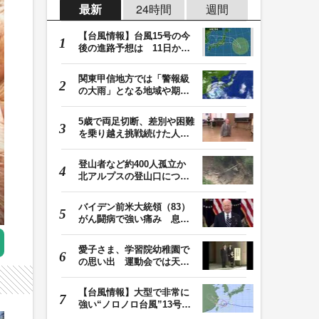
最新
24時間
週間
【台風情報】台風15号の今
後の進路予想は 11日から
12日にかけて、東…
関東甲信地方では「警報級
の大雨」となる地域や期間
が拡大する可能性…
5歳で両足切断、差別や困難
を乗り越え挑戦続けた人
生 「人生は捨てた…
登山者など約400人孤立か
北アルプスの登山口につな
がる県の橋が流さ…
バイデン前米大統領（83）
がん闘病で強い痛み 息子
「見ているのは本…
愛子さま、学習院幼稚園で
の思い出 運動会では天皇
皇后両陛下が笑顔…
【台風情報】大型で非常に
強い“ノロノロ台風”13号の
進路は？ 沖縄…