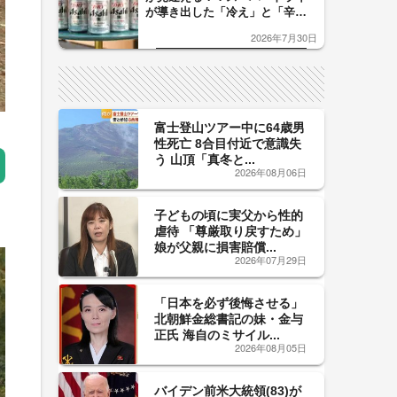
が導き出した「冷え」と「辛
口」のおいしい関係 青く変化
2026年7月30日
した「辛口カーブ」が飲み頃の
サイン！
富士登山ツアー中に64歳男
性死亡 8合目付近で意識失
う 山頂「真冬と...
2026年08月06日
子どもの頃に実父から性的
虐待 「尊厳取り戻すため」
娘が父親に損害賠償...
2026年07月29日
「日本を必ず後悔させる」
北朝鮮金総書記の妹・金与
正氏 海自のミサイル...
2026年08月05日
バイデン前米大統領(83)が