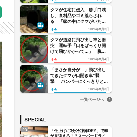
市
クマが住宅に侵入 勝手口壊
し、食料品やゴミ荒らされ
る 「家の中にクマがいた」
住人通報 長野・松本市
2026年8月5日
社会
クマが道路に飛び出し車と衝
突 運転手「口をぱっくり開
けて飛びかかって…」 脱落
したバンパーには“歯形”も
2026年8月4日
社会
北海道・知内町
「まさか自分が…」飛び出し
てきたクマが口開き車“襲
撃” バンパーにくっきりと歯
形残る 北海道・知内町
2026年8月3日
社会
一覧ページへ
SPECIAL
PR
「仕上げに3分冷凍庫DRY」で味
が見違える！？スーパードライ