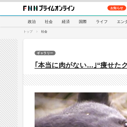
お知らせ
政治
社会
経済
国際
ライフ
エン
トップ
社会
ギャラリー
｢本当に肉がない…｣“痩せた