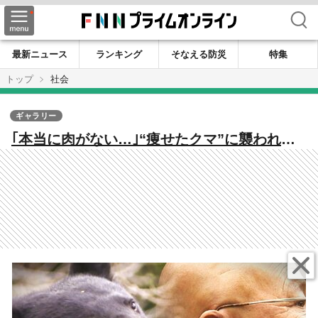
検索
最新ニュース
ランキング
そなえる防災
特集
トップ
社会
ギャラリー
｢本当に肉がない…｣“痩せたクマ”に襲われた
男性が当時の状況語る 駆除進める自治体に
は“苦情電話”｢素手で対応しろ｣