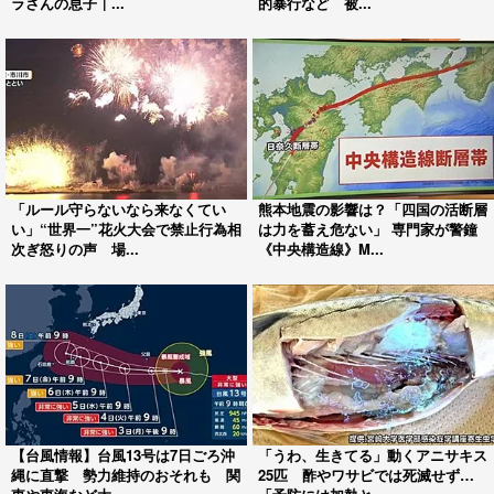
ラさんの息子｜...
的暴行など 被...
「ルール守らないなら来なくてい
熊本地震の影響は？「四国の活断層
い」“世界一”花火大会で禁止行為相
は力を蓄え危ない」 専門家が警鐘
次ぎ怒りの声 場...
《中央構造線》M...
【台風情報】台風13号は7日ごろ沖
「うわ、生きてる」動くアニサキス
縄に直撃 勢力維持のおそれも 関
25匹 酢やワサビでは死滅せず…