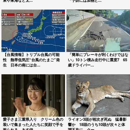
東や東海など太...
「予防には加熱と...
【台風情報】トリプル台風の可能
「簡単にブレーキが利くわけではな
性 熱帯低気圧“台風のたまご”発
い」10トン積み走行中に震度7 65
生 日本の南には台...
歳ドライバー...
愛子さま三重県入り クリーム色の
ライオン3頭が相次ぎ死ぬ 猛暑影
装いで集まった人たちに笑顔で手を
響か 18頭のうち10頭が次々と体
振られる あす伊...
調不良に クー...