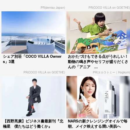
PR(dentsu Japan)
PR(COCO VILLA on GOETHE)
シェア別荘「COCO VILLA Owner
おかたづけもできる点がうれしい！
s」3選
動物の鳴き声やセリフが盛りだくさ
んの「アニア ...
PR(COCO VILLA on GOETHE)
PR(タカラトミー｜Hugkum)
【西野亮廣】ビジネス書最新刊『北
NARSの新クレンジングオイルで毎
極星 僕たちはどう働くか』
朝、メイク映えする潤い美肌へ