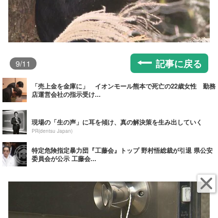
記事に戻る
9
/11
「売上金を金庫に」 イオンモール熊本で死亡の22歳女性 勤務
店運営会社の指示受け...
現場の「生の声」に耳を傾け、真の解決策を生み出していく
PR(dentsu Japan)
特定危険指定暴力団『工藤会』トップ 野村悟総裁が引退 県公安
委員会が公示 工藤会...