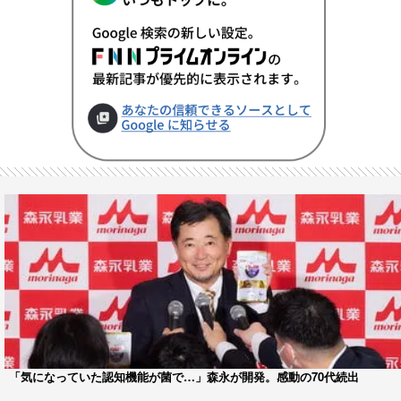
「気になっていた認知機能が菌で…」森永が開発。感動の70代続出