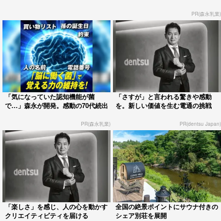
PR(森永乳業)
「気になっていた認知機能が菌
「さすが」と言われる驚きや感動
で…」森永が開発。感動の70代続出
を。新しい価値を生む電通の挑戦
PR(森永乳業)
PR(dentsu Japan)
「楽しさ」を感じ、人の心を動かす
全国の絶景ポイントにサウナ付きの
クリエイティビティを届ける
シェア別荘を展開