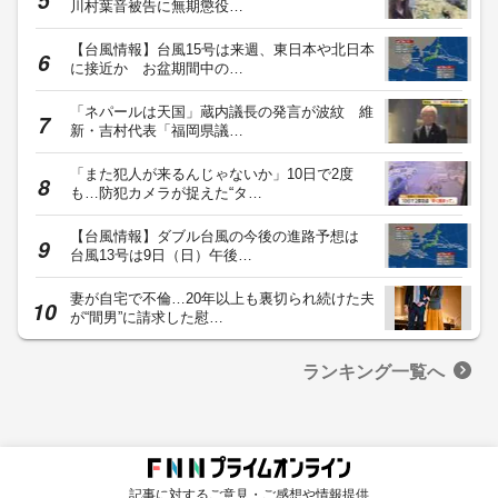
川村葉音被告に無期懲役…
【台風情報】台風15号は来週、東日本や北日本
に接近か お盆期間中の…
「ネパールは天国」蔵内議長の発言が波紋 維
新・吉村代表「福岡県議…
「また犯人が来るんじゃないか」10日で2度
も…防犯カメラが捉えた“タ…
【台風情報】ダブル台風の今後の進路予想は
台風13号は9日（日）午後…
妻が自宅で不倫…20年以上も裏切られ続けた夫
が“間男”に請求した慰…
ランキング一覧へ
記事に対するご意見・ご感想や情報提供