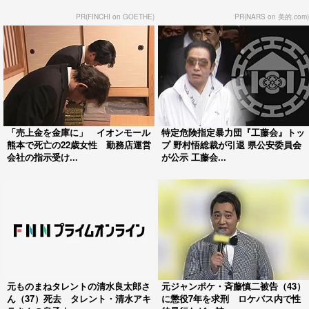
PR(FINCHI on GOETHE)
PR(NARS on 美的.com)
「売上金を金庫に」 イオンモール
特定危険指定暴力団『工藤会』トッ
熊本で死亡の22歳女性 勤務店運営
プ 野村悟総裁が引退 県公安委員会
会社の指示受け...
が公示 工藤会...
元ものまねタレントの清水良太郎さ
元ジャンポケ・斉藤慎二被告（43）
ん（37）死去 タレント・清水アキ
に懲役7年を求刑 ロケバス内で性