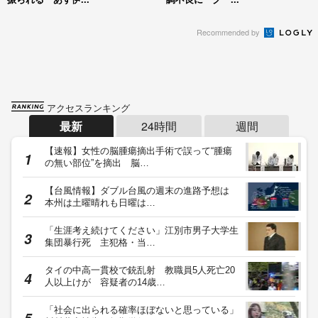
Recommended by
アクセスランキング
最新
24時間
週間
【速報】女性の脳腫瘍摘出手術で誤って“腫瘍
の無い部位”を摘出 脳…
【台風情報】ダブル台風の週末の進路予想は
本州は土曜晴れも日曜は…
「生涯考え続けてください」江別市男子大学生
集団暴行死 主犯格・当…
タイの中高一貫校で銃乱射 教職員5人死亡20
人以上けが 容疑者の14歳…
「社会に出られる確率ほぼないと思っている」