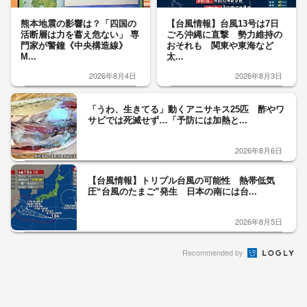
熊本地震の影響は？「四国の
【台風情報】台風13号は7日
活断層は力を蓄え危ない」 専
ごろ沖縄に直撃 勢力維持の
門家が警鐘《中央構造線》
おそれも 関東や東海など
M...
太...
2026年8月4日
2026年8月3日
「うわ、生きてる」動くアニサキス25匹 酢やワ
サビでは死滅せず…「予防には加熱と...
2026年8月6日
【台風情報】トリプル台風の可能性 熱帯低気
圧“台風のたまご”発生 日本の南には台...
2026年8月5日
Recommended by