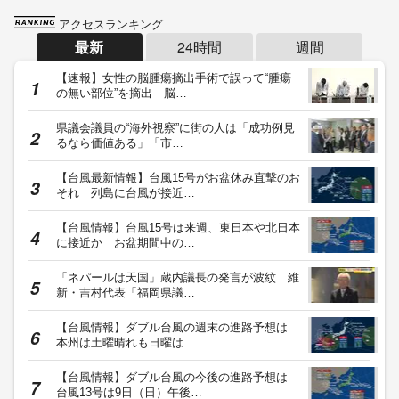
アクセスランキング
最新
24時間
週間
【速報】女性の脳腫瘍摘出手術で誤って“腫瘍
の無い部位”を摘出 脳…
県議会議員の“海外視察”に街の人は「成功例見
るなら価値ある」「市…
【台風最新情報】台風15号がお盆休み直撃のお
それ 列島に台風が接近…
【台風情報】台風15号は来週、東日本や北日本
に接近か お盆期間中の…
「ネパールは天国」蔵内議長の発言が波紋 維
新・吉村代表「福岡県議…
【台風情報】ダブル台風の週末の進路予想は
本州は土曜晴れも日曜は…
【台風情報】ダブル台風の今後の進路予想は
台風13号は9日（日）午後…