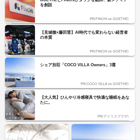
を創設
PR(FINCHI on GOETHE)
【見城徹×藤田晋】AI時代でも変わらない経営者
の本質
PR(FINCHI on GOETHE)
シェア別荘「COCO VILLA Owners」3選
PR(COCO VILLA on GOETHE)
【大人気】ひんやり冷感寝具で快適な睡眠をあな
たに。
PR(アイリスプラザ)