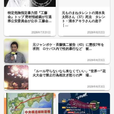
特定危険指定暴力団『工藤
元ものまねタレントの清水良
会』トップ 野村悟総裁が引退
太郎さん（37）死去 タレン
県公安委員会が公示 工藤会...
ト・清水アキラさんの息子
｜...
2026年7月31日
2026年8月2日
元ジャンポケ・斉藤慎二被告（43）に懲役7年を
求刑 ロケバス内で性的暴行など 被...
2026年8月5日
「ルール守らないなら来なくていい」“世界一”花
火大会で禁止行為相次ぎ怒りの声 場...
2026年8月3日