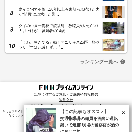
妻が自宅で不倫…20年以上も裏切られ続けた夫
が“間男”に請求した慰…
タイの中高一貫校で銃乱射 教職員5人死亡20
人以上けが 容疑者の14歳…
「うわ、生きてる」動くアニサキス25匹 酢や
ワサビでは死滅せず…「…
ランキング一覧へ
記事に対するご意見・ご感想や情報提供
運営会社
© Fuji News Network, Inc. All rights reserved.
×
【この記事もオススメ】
当ウェブサイトでは、ユーザのニーズ・興味・関⼼に合致したコンテンツや広告配信を提供する
ためにクッキーを使⽤しています。詳細は、
プライバシーポリシー
をご確認ください。
交通指導課の職員を酒酔い運転
疑いで逮捕 現場の警察官が酒の
においに気...