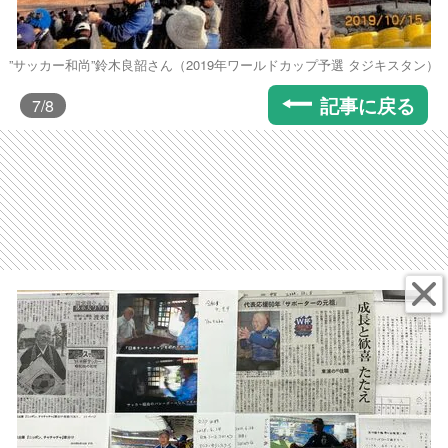
”サッカー和尚”鈴木良韶さん（2019年ワールドカップ予選 タジキスタン）
記事に戻る
7
/8