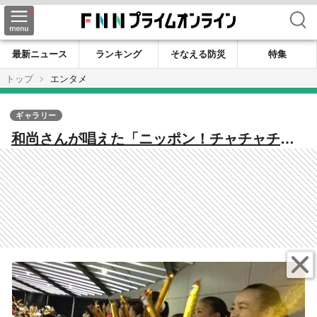
検索
最新ニュース
ランキング
そなえる防災
特集
トップ
エンタメ
ギャラリー
和尚さんが唱えた「ニッポン！チャチャチ
ャ」 バレーの応援が最初じゃない！？【W
杯バレー豆知識】