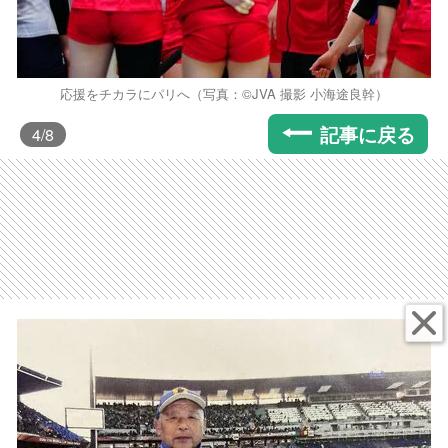
応援をチカラにパリへ（写真：©️JVA 撮影 小海途良幹）
記事に戻る
4
/8