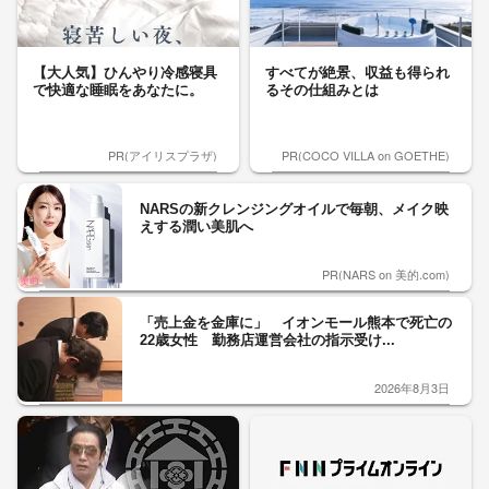
【大人気】ひんやり冷感寝具
すべてが絶景、収益も得られ
で快適な睡眠をあなたに。
るその仕組みとは
PR(アイリスプラザ)
PR(COCO VILLA on GOETHE)
NARSの新クレンジングオイルで毎朝、メイク映
えする潤い美肌へ
PR(NARS on 美的.com)
「売上金を金庫に」 イオンモール熊本で死亡の
22歳女性 勤務店運営会社の指示受け...
2026年8月3日