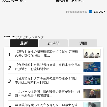
ルエンサー”を...
振られる あす伊...
Recommended by
アクセスランキング
最新
24時間
週間
【速報】女性の脳腫瘍摘出手術で誤って“腫瘍
の無い部位”を摘出 脳…
【台風情報】台風15号は来週、東日本や北日本
に接近か お盆期間中の…
【台風情報】ダブル台風の週末の進路予想は
本州は土曜晴れも日曜は…
「ネパールは天国」蔵内議長の発言が波紋 維
新・吉村代表「福岡県議…
44歳義弟を蹴って死亡させたか 41歳女を逮