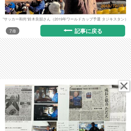
”サッカー和尚”鈴木良韶さん（2019年ワールドカップ予選 タジキスタン）
記事に戻る
7
/8