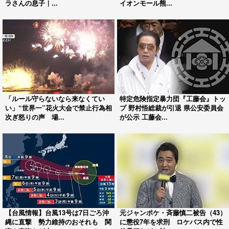
ラさんの息子｜...
イオンモール熊...
「ルール守らないなら来なくてい
特定危険指定暴力団『工藤会』トッ
い」“世界一”花火大会で禁止行為相
プ 野村悟総裁が引退 県公安委員会
次ぎ怒りの声 場...
が公示 工藤会...
【台風情報】台風13号は7日ごろ沖
元ジャンポケ・斉藤慎二被告（43）
縄に直撃 勢力維持のおそれも 関
に懲役7年を求刑 ロケバス内で性