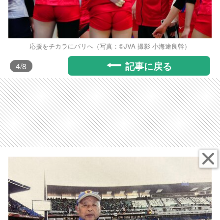
応援をチカラにパリへ（写真：©️JVA 撮影 小海途良幹）
記事に戻る
4
/8