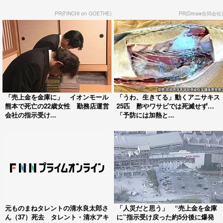
PR(FINCHI on GOETHE)
PR(Dreaw合同会社)
「売上金を金庫に」 イオンモール
「うわ、生きてる」動くアニサキス
熊本で死亡の22歳女性 勤務店運営
25匹 酢やワサビでは死滅せず…
会社の指示受け...
「予防には加熱と...
元ものまねタレントの清水良太郎さ
「人災だと思う」 “売上金を金庫
ん（37）死去 タレント・清水アキ
に”指示受け戻った約5分後に爆発