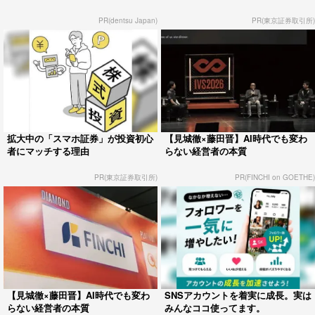
PR(dentsu Japan)
PR(東京証券取引所)
拡大中の「スマホ証券」が投資初心
【見城徹×藤田晋】AI時代でも変わ
者にマッチする理由
らない経営者の本質
PR(東京証券取引所)
PR(FINCHI on GOETHE)
【見城徹×藤田晋】AI時代でも変わ
SNSアカウントを着実に成長。実は
らない経営者の本質
みんなココ使ってます。