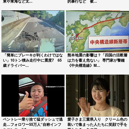
東や東海など太...
的暴行など 被...
「簡単にブレーキが利くわけではな
熊本地震の影響は？「四国の活断層
い」10トン積み走行中に震度7 65
は力を蓄え危ない」 専門家が警鐘
歳ドライバー...
《中央構造線》M...
ベントレー乗り捨て猛ダッシュで逃
愛子さま三重県入り クリーム色の
走…フォロワー55万人“自称インフ
装いで集まった人たちに笑顔で手を