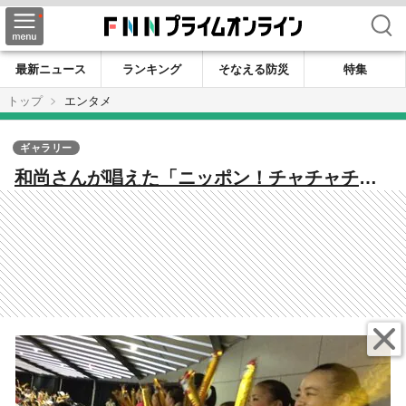
検索
最新ニュース
ランキング
そなえる防災
特集
トップ
エンタメ
ギャラリー
和尚さんが唱えた「ニッポン！チャチャチ
ャ」 バレーの応援が最初じゃない！？【W
杯バレー豆知識】