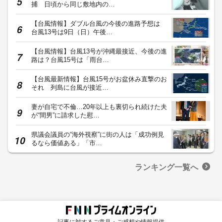
捕 日頃から同じ敷地内の…
【台風情報】ダブル台風の今後の進路予想は
台風13号は9日（日）午後…
【台風情報】台風13号が沖縄最接近、今後の進
路は？台風15号は「雨台…
【台風最新情報】台風15号がお盆休み直撃のお
それ 列島に台風が接近…
妻が自宅で不倫…20年以上も裏切られ続けた夫
が“間男”に請求した慰…
県議会議員の“海外視察”に街の人は「成功例見
るなら価値ある」「市…
ランキング一覧へ
記事に対するご意見・ご感想や情報提供