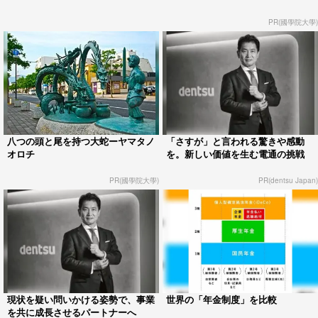
PR(國學院大學)
八つの頭と尾を持つ大蛇ーヤマタノ
「さすが」と言われる驚きや感動
オロチ
を。新しい価値を生む電通の挑戦
PR(國學院大學)
PR(dentsu Japan)
現状を疑い問いかける姿勢で、事業
世界の「年金制度」を比較
を共に成長させるパートナーへ