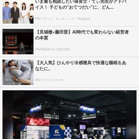
いま最も相談したい保育士・てぃ先生がアドバ
イス！ 子どもの“おてつだい”に、どん...
PR(アタック・キュキュット｜Hugkum)
【見城徹×藤田晋】AI時代でも変わらない経営者
の本質
PR(FINCHI on GOETHE)
【大人気】ひんやり冷感寝具で快適な睡眠をあ
なたに。
PR(アイリスプラザ)