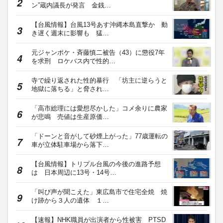
ン”蔵内議長が発言 金銭…
【台風情報】台風13号あす沖縄本島直撃か 動
き遅く週末に影響も 猛…
元ジャンポケ・斉藤慎二被告（43）に懲役7年
を求刑 ロケバス内で性的…
寺で繰り返された性的暴行 「坊主に逆らうと
地獄に落ちる」と脅され…
「高市総理には愛想尽かした」コメ余りに農家
が悲鳴 売値は生産原価…
「ドーンと音がして砂煙上がった」77歳運転の
車が立体駐車場から落下…
【台風情報】トリプル台風の今後の進路予想
は 日本周辺に13号・14号…
「叫び声が聞こえた」東広島市で住宅全焼 焼
け跡から３人の遺体 １…
【速報】NHK職員が出演者から性被害 PTSD