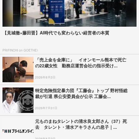
【見城徹×藤田晋】AI時代でも変わらない経営者の本質
PR(FINCHI on GOETHE)
「売上金を金庫に」 イオンモール熊本で死亡
の22歳女性 勤務店運営会社の指示受け...
2026年8月3日
特定危険指定暴力団『工藤会』トップ 野村悟総
裁が引退 県公安委員会が公示 工藤会...
2026年7月31日
元ものまねタレントの清水良太郎さん（37）死
去 タレント・清水アキラさんの息子｜...
2026年8月2日