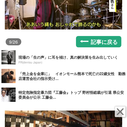
記事に戻る
9
/26
現場の「生の声」に耳を傾け、真の解決策を生み出していく
PR(dentsu Japan)
「売上金を金庫に」 イオンモール熊本で死亡の22歳女性 勤務
店運営会社の指示受け...
特定危険指定暴力団『工藤会』トップ 野村悟総裁が引退 県公安
委員会が公示 工藤会...