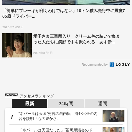
「簡単にブレーキが利くわけではない」10トン積み走行中に震度7
65歳ドライバー...
2026年7月31日
愛子さま三重県入り クリーム色の装いで集ま
った人たちに笑顔で手を振られる あす伊...
2026年8月1日
Recommended by
アクセスランキング
最新
24時間
週間
“ネパールは天国”発言の蔵内氏 海外出張の内
容を説明「心の豊かさ…
「ネパールは天国だった」“福岡県議会のド