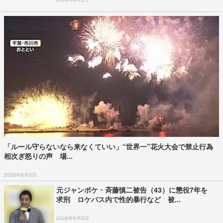
「ルール守らないなら来なくていい」“世界一”花火大会で禁止行為
相次ぎ怒りの声 場...
2026年8月3日
元ジャンポケ・斉藤慎二被告（43）に懲役7年を
求刑 ロケバス内で性的暴行など 被...
2026年8月5日