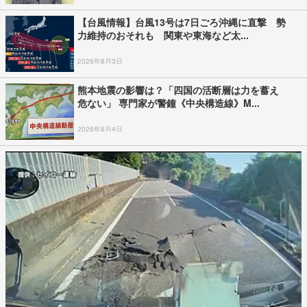
【台風情報】台風13号は7日ごろ沖縄に直撃 勢
力維持のおそれも 関東や東海など太...
2026年8月3日
熊本地震の影響は？「四国の活断層は力を蓄え
危ない」 専門家が警鐘《中央構造線》M...
2026年8月4日