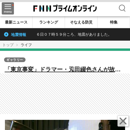
検索
最新ニュース
ランキング
そなえる防災
特集
地震情報
６日０７時５９分ころ、地震がありました。
トップ
ライフ
ギャラリー
「東京事変」ドラマー・刄田綴色さんが故
郷・島根にUターン 「田舎」を拠点に探す新
しい生き方