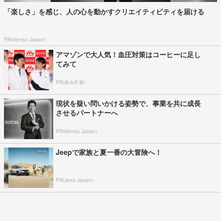
「楽しさ」を感じ、人の心を動かすクリエイティビティを届ける
PR(dentsu Japan)
アマゾンで大人気！血圧対策はコーヒーに足し
てみて
PR(森永乳業)
現状を疑い問いかける姿勢で、事業を共に成長
させるパートナーへ
PR(dentsu Japan)
Jeepで家族と夏一番の大冒険へ！
PR(Jeep Japan)