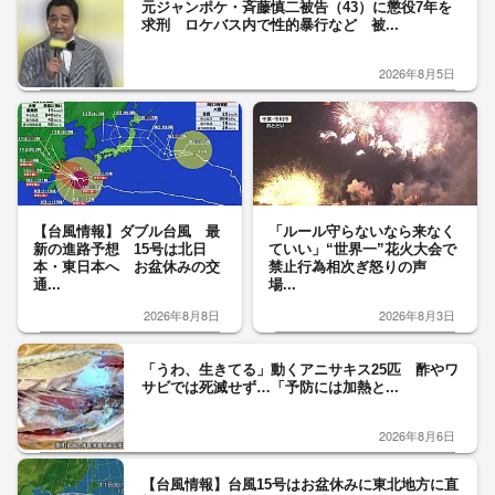
元ジャンポケ・斉藤慎二被告（43）に懲役7年を
求刑 ロケバス内で性的暴行など 被...
2026年8月5日
【台風情報】ダブル台風 最
「ルール守らないなら来なく
新の進路予想 15号は北日
ていい」“世界一”花火大会で
本・東日本へ お盆休みの交
禁止行為相次ぎ怒りの声
通...
場...
2026年8月8日
2026年8月3日
「うわ、生きてる」動くアニサキス25匹 酢やワ
サビでは死滅せず…「予防には加熱と...
2026年8月6日
【台風情報】台風15号はお盆休みに東北地方に直