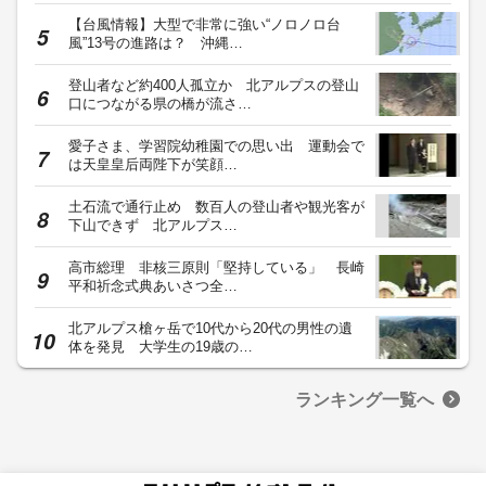
【台風情報】大型で非常に強い“ノロノロ台
風”13号の進路は？ 沖縄…
登山者など約400人孤立か 北アルプスの登山
口につながる県の橋が流さ…
愛子さま、学習院幼稚園での思い出 運動会で
は天皇皇后両陛下が笑顔…
土石流で通行止め 数百人の登山者や観光客が
下山できず 北アルプス…
高市総理 非核三原則「堅持している」 長崎
平和祈念式典あいさつ全…
北アルプス槍ヶ岳で10代から20代の男性の遺
体を発見 大学生の19歳の…
ランキング一覧へ