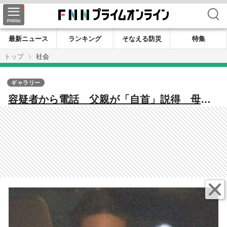
検索
最新ニュース
ランキング
そなえる防災
特集
トップ
社会
ギャラリー
容疑者から電話 父親が「自首」説得 母親
も…猟銃を持ち外へ 男女4人死亡 猟銃発砲
立てこもり事件【長野発】