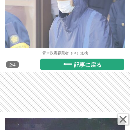
青木政憲容疑者（31）送検
記事に戻る
2
/4