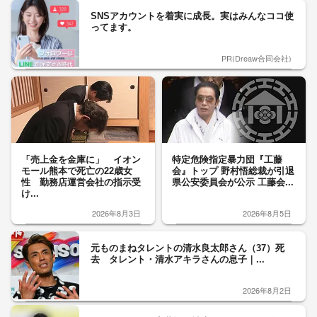
SNSアカウントを着実に成長。実はみんなココ使
ってます。
PR(Dreaw合同会社)
「売上金を金庫に」 イオン
特定危険指定暴力団『工藤
モール熊本で死亡の22歳女
会』トップ 野村悟総裁が引退
性 勤務店運営会社の指示受
県公安委員会が公示 工藤会...
け...
2026年8月3日
2026年8月5日
元ものまねタレントの清水良太郎さん（37）死
去 タレント・清水アキラさんの息子｜...
2026年8月2日