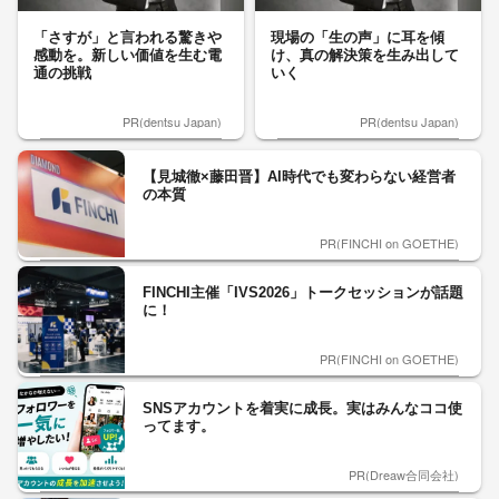
「さすが」と言われる驚きや
現場の「生の声」に耳を傾
感動を。新しい価値を生む電
け、真の解決策を生み出して
通の挑戦
いく
PR(dentsu Japan)
PR(dentsu Japan)
【見城徹×藤田晋】AI時代でも変わらない経営者
の本質
PR(FINCHI on GOETHE)
FINCHI主催「IVS2026」トークセッションが話題
に！
PR(FINCHI on GOETHE)
SNSアカウントを着実に成長。実はみんなココ使
ってます。
PR(Dreaw合同会社)