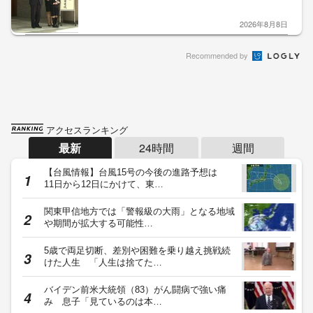
2026年8月8日
Recommended by
アクセスランキング
最新
24時間
週間
【台風情報】台風15号の今後の進路予想は
11日から12日にかけて、東…
関東甲信地方では「警報級の大雨」となる地域
や期間が拡大する可能性…
5歳で両足切断、差別や困難を乗り越え挑戦続
けた人生 「人生は捨てた…
バイデン前米大統領（83）がん闘病で強い痛
み 息子「見ているのは本…