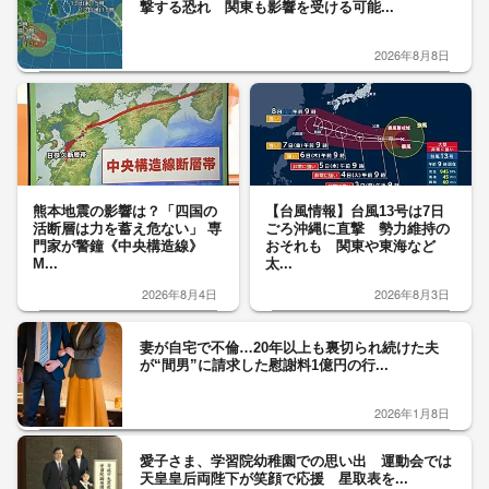
撃する恐れ 関東も影響を受ける可能...
2026年8月8日
熊本地震の影響は？「四国の
【台風情報】台風13号は7日
活断層は力を蓄え危ない」 専
ごろ沖縄に直撃 勢力維持の
門家が警鐘《中央構造線》
おそれも 関東や東海など
M...
太...
2026年8月4日
2026年8月3日
妻が自宅で不倫…20年以上も裏切られ続けた夫
が“間男”に請求した慰謝料1億円の行...
2026年1月8日
愛子さま、学習院幼稚園での思い出 運動会では
天皇皇后両陛下が笑顔で応援 星取表を...