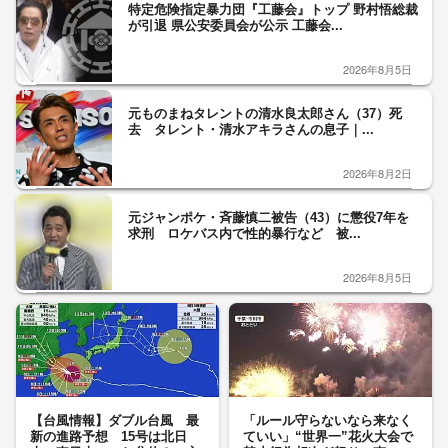
特定危険指定暴力団『工藤会』トップ 野村悟総裁
が引退 県公安委員会が公示 工藤会...
2026年8月5日
元ものまねタレントの清水良太郎さん（37）死
去 タレント・清水アキラさんの息子｜...
2026年8月2日
元ジャンポケ・斉藤慎二被告（43）に懲役7年を
求刑 ロケバス内で性的暴行など 被...
2026年8月5日
【台風情報】ダブル台風 最
「ルール守らないなら来なく
新の進路予想 15号は北日
ていい」“世界一”花火大会で