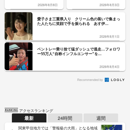
2026年8月8日
2026年8月3日
愛子さま三重県入り クリーム色の装いで集まっ
た人たちに笑顔で手を振られる あす伊...
2026年8月1日
ベントレー乗り捨て猛ダッシュで逃走…フォロワ
ー55万人“自称インフルエンサー”を...
2026年8月4日
Recommended by
アクセスランキング
最新
24時間
週間
関東甲信地方では「警報級の大雨」となる地域