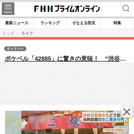
検索
最新ニュース
ランキング
そなえる防災
特集
トップ
ライフ
ギャラリー
ポケベル「42885」に驚きの意味！ “渋谷の
若者文化”30年の変化…女子高生の必携品は
「アルバム」から「グミ」に