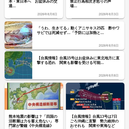
本・東日本へ お盆休みの交
禁止行為相次ぎ怒りの声
通...
場...
2026年8月8日
2026年8月3日
「うわ、生きてる」動くアニサキス25匹 酢やワ
サビでは死滅せず…「予防には加熱と...
2026年8月6日
【台風情報】台風15号はお盆休みに東北地方に直
撃する恐れ 関東も影響を受ける可能...
2026年8月8日
熊本地震の影響は？「四国の
【台風情報】台風13号は7日
活断層は力を蓄え危ない」 専
ごろ沖縄に直撃 勢力維持の
門家が警鐘《中央構造線》
おそれも 関東や東海など