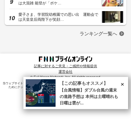
は大混雑 能登が「ポケ…
愛子さま、学習院幼稚園での思い出 運動会で
は天皇皇后両陛下が笑顔…
ランキング一覧へ
記事に対するご意見・ご感想や情報提供
運営会社
© Fuji News Network, Inc. All rights reserved.
×
【この記事もオススメ】
当ウェブサイトでは、ユーザのニーズ・興味・関⼼に合致したコンテンツや広告配信を提供する
ためにクッキーを使⽤しています。詳細は、
プライバシーポリシー
をご確認ください。
【台風情報】ダブル台風の週末
の進路予想は 本州は土曜晴れも
日曜は雲が...