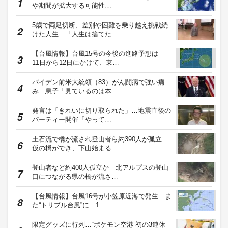
や期間が拡大する可能性…
5歳で両足切断、差別や困難を乗り越え挑戦続
けた人生 「人生は捨てた…
【台風情報】台風15号の今後の進路予想は
11日から12日にかけて、東…
バイデン前米大統領（83）がん闘病で強い痛
み 息子「見ているのは本…
発言は「きれいに切り取られた」…地震直後の
パーティー開催「やって…
土石流で橋が流され登山者ら約390人が孤立
仮の橋ができ、下山始まる…
登山者など約400人孤立か 北アルプスの登山
口につながる県の橋が流さ…
【台風情報】台風16号が小笠原近海で発生 ま
た“トリプル台風”に…1…
限定グッズに行列…“ポケモン空港”初の3連休