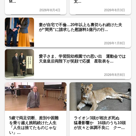
M...
太...
2026年8月4日
2026年8月3日
妻が自宅で不倫…20年以上も裏切られ続けた夫
が“間男”に請求した慰謝料1億円の行...
2026年1月8日
愛子さま、学習院幼稚園での思い出 運動会では
天皇皇后両陛下が笑顔で応援 星取表を...
2026年8月8日
5歳で両足切断、差別や困難
ライオン3頭が相次ぎ死ぬ
を乗り越え挑戦続けた人生
猛暑影響か 16頭のうち10頭
「人生は捨てたものじゃな
が次々と体調不良に クー...
い」...