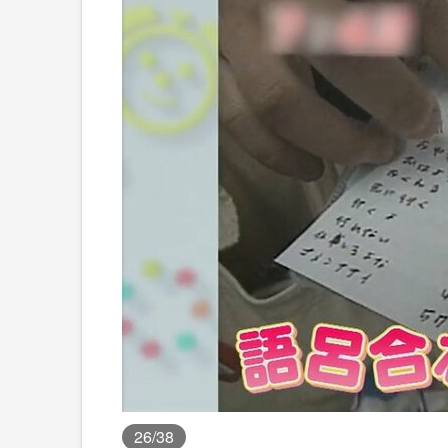
26
/38