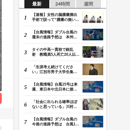
最新
24時間
週間
【速報】女性の脳腫瘍摘出
手術で誤って“腫瘍の無い部
位”を摘出 脳…
【台風情報】ダブル台風の
週末の進路予想は 本州は
土曜晴れも日曜は…
タイの中高一貫校で銃乱
射 教職員5人死亡20人以上
けが 容疑者の14歳…
「生涯考え続けてくださ
い」江別市男子大学生集団
暴行死 主犯格・当…
【台風情報】台風15号は来
週、東日本や北日本に接近
か お盆期間中の…
「社会に出られる確率ほぼ
ないと思っている」川村葉
音被告に無期懲役…
【台風情報】ダブル台風の
今後の進路予想は 台風13
号は9日（日）午後…