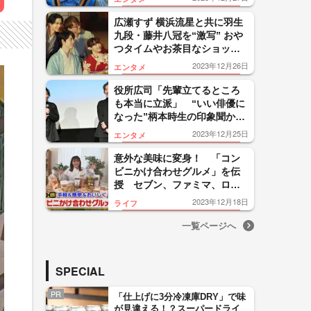
広瀬すず 横浜流星と共に羽生
九段・藤井八冠を“激写” おや
つタイムやお茶目なショット
も！最近の“どハマり”も告白
2023年12月26日
エンタメ
役所広司「先輩立てるところ
も本当に立派」 “いい俳優に
なった”柄本時生の印象聞か
れ…再共演は「親子役で！」
2023年12月25日
エンタメ
意外な美味に変身！ 「コン
ビニかけ合わせグルメ」を伝
授 セブン、ファミマ、ロー
ソン“おすすめレシピ”も
2023年12月18日
ライフ
一覧ページへ
SPECIAL
PR
「仕上げに3分冷凍庫DRY」で味
が見違える！？スーパードライ