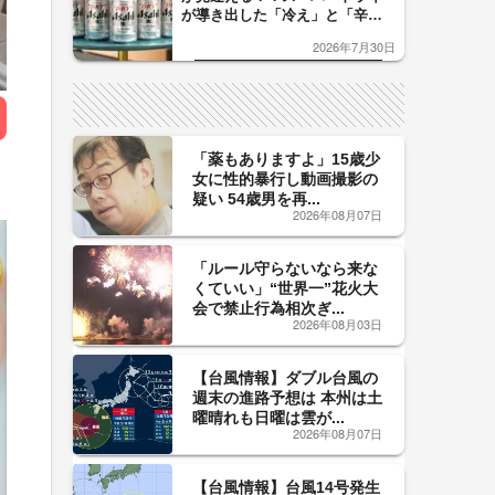
が導き出した「冷え」と「辛
口」のおいしい関係 青く変化
2026年7月30日
した「辛口カーブ」が飲み頃の
サイン！
「薬もありますよ」15歳少
女に性的暴行し動画撮影の
疑い 54歳男を再...
2026年08月07日
「ルール守らないなら来な
くていい」“世界一”花火大
会で禁止行為相次ぎ...
2026年08月03日
【台風情報】ダブル台風の
週末の進路予想は 本州は土
曜晴れも日曜は雲が...
2026年08月07日
【台風情報】台風14号発生