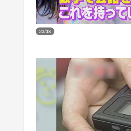
23
/38