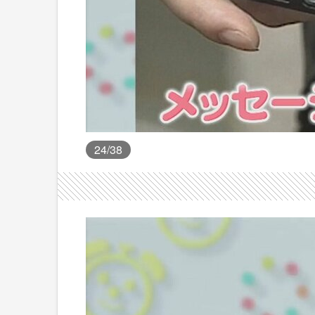
24
/38