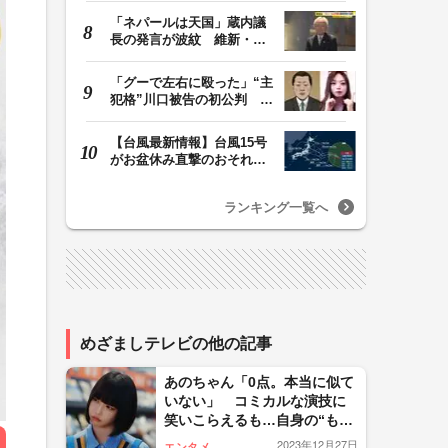
「ネパールは天国」蔵内議
長の発言が波紋 維新・吉
村代表「福岡県議…
「グーで左右に殴った」“主
犯格”川口被告の初公判 共
犯の女が証言…
【台風最新情報】台風15号
がお盆休み直撃のおそれ
列島に台風が接近…
ランキング一覧へ
めざましテレビの他の記事
あのちゃん「0点。本当に似て
いない」 コミカルな演技に
笑いこらえるも…自身の“もの
まね”を酷評
2023年12月27日
エンタメ