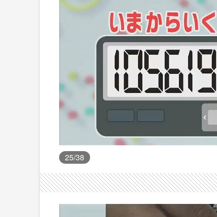
25
/38