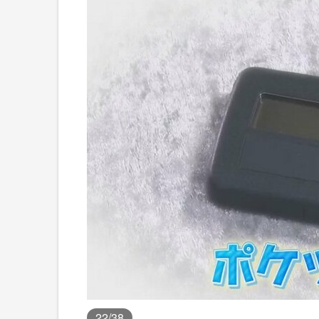
22
/38