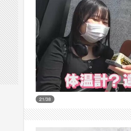
21
/38