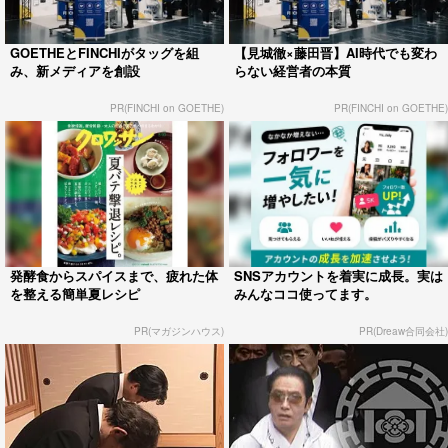
GOETHEとFINCHIがタッグを組
【見城徹×藤田晋】AI時代でも変わ
み、新メディアを創設
らない経営者の本質
PR(FINCHI on GOETHE)
PR(FINCHI on GOETHE)
発酵食からスパイスまで、疲れた体
SNSアカウントを着実に成長。実は
を整える簡単夏レシピ
みんなココ使ってます。
PR(マガジンハウス)
PR(Dreaw合同会社)