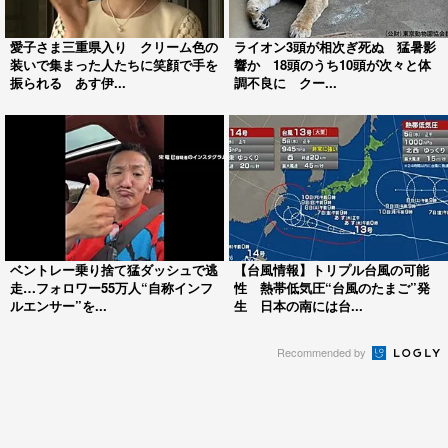
愛子さま三重県入り クリーム色の
ライオン3頭が相次ぎ死ぬ 猛暑影
装いで集まった人たちに笑顔で手を
響か 18頭のうち10頭が次々と体
振られる あす伊...
調不良に クー...
ベントレー乗り捨て猛ダッシュで逃
【台風情報】トリプル台風の可能
走…フォロワー55万人“自称インフ
性 熱帯低気圧“台風のたまご”発
ルエンサー”を...
生 日本の南には台...
Recommended by