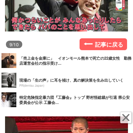
記事に戻る
9
/10
「売上金を金庫に」 イオンモール熊本で死亡の22歳女性 勤務
店運営会社の指示受け...
現場の「生の声」に耳を傾け、真の解決策を生み出していく
PR(dentsu Japan)
特定危険指定暴力団『工藤会』トップ 野村悟総裁が引退 県公安
委員会が公示 工藤会...