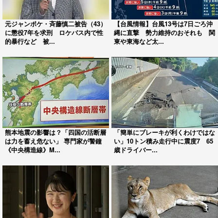
元ジャンポケ・斉藤慎二被告（43）
【台風情報】台風13号は7日ごろ沖
に懲役7年を求刑 ロケバス内で性
縄に直撃 勢力維持のおそれも 関
的暴行など 被...
東や東海など太...
熊本地震の影響は？「四国の活断層
「簡単にブレーキが利くわけではな
は力を蓄え危ない」 専門家が警鐘
い」10トン積み走行中に震度7 65
《中央構造線》M...
歳ドライバー...