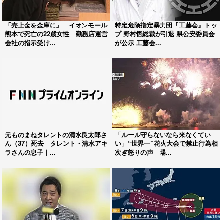
「売上金を金庫に」 イオンモール
特定危険指定暴力団『工藤会』トッ
熊本で死亡の22歳女性 勤務店運営
プ 野村悟総裁が引退 県公安委員会
会社の指示受け...
が公示 工藤会...
元ものまねタレントの清水良太郎さ
「ルール守らないなら来なくてい
ん（37）死去 タレント・清水アキ
い」“世界一”花火大会で禁止行為相
ラさんの息子｜...
次ぎ怒りの声 場...