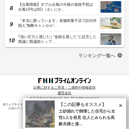
【台風情報】ダブル台風の今後の進路予想は
台風13号は8日（土）にか…
「本当に困っています」老舗和菓子店で訪日外
国人“無断キャンセル”…
｢強い圧力と感じた｣ “金銭を渡した”と証言した
県議に県議団トップ…
ランキング一覧へ
記事に対するご意見・ご感想や情報提供
運営会社
© Fuji News Network, Inc. All rights reserved.
×
【この記事もオススメ】
当ウェブサイトでは、ユーザのニーズ・興味・関⼼に合致したコンテンツや広告配信を提供する
ためにクッキーを使⽤しています。詳細は、
プライバシーポリシー
をご確認ください。
土砂崩れで倒壊した住宅から女
性1人を発見 住人とみられる高
齢夫婦と連...