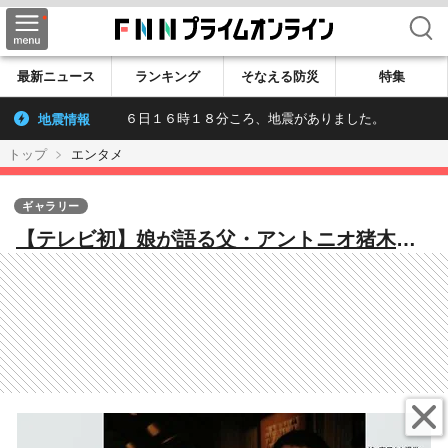
検索
最新ニュース
ランキング
そなえる防災
特集
地震情報
６日１６時１８分ころ、地震がありました。
トップ
エンタメ
ギャラリー
【テレビ初】娘が語る父・アントニオ猪木の
素顔 母・倍賞美津子との家族写真も「素晴
らしい人だから悪い父親でもいい」