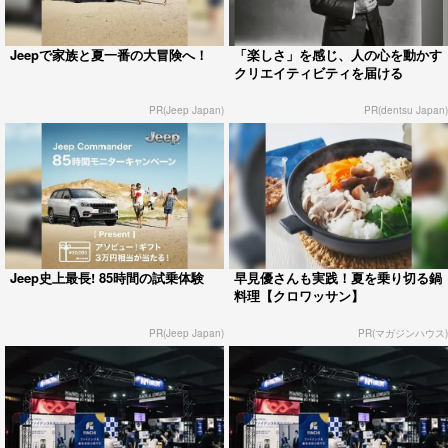
Jeepで家族と夏一番の大冒険へ！
「楽しさ」を感じ、人の心を動かす
クリエイティビティを届ける
PR(Jeep Japan)
PR(dentsu Japan)
Jeep史上最長! 85時間の試乗体験
早見優さんも実践！夏を乗り切る鍋
料理【クロワッサン】
PR(Jeep Japan)
PR(マガジンハウス)