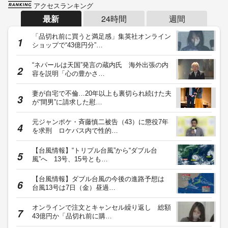
アクセスランキング
最新
24時間
週間
「品切れ前に買うと満足感」集英社オンライン
ショップで“43億円分”…
“ネパールは天国”発言の蔵内氏 海外出張の内
容を説明「心の豊かさ…
妻が自宅で不倫…20年以上も裏切られ続けた夫
が“間男”に請求した慰…
元ジャンポケ・斉藤慎二被告（43）に懲役7年
を求刑 ロケバス内で性的…
【台風情報】“トリプル台風”から“ダブル台
風”へ 13号、15号とも…
【台風情報】ダブル台風の今後の進路予想は
台風13号は7日（金）昼過…
オンラインで注文とキャンセル繰り返し 総額
43億円か「品切れ前に購…