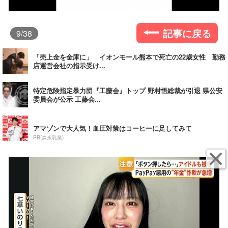
記事に戻る
9
/38
「売上金を金庫に」 イオンモール熊本で死亡の22歳女性 勤務
店運営会社の指示受け...
特定危険指定暴力団『工藤会』トップ 野村悟総裁が引退 県公安
委員会が公示 工藤会...
アマゾンで大人気！血圧対策はコーヒーに足してみて
PR(森永乳業)