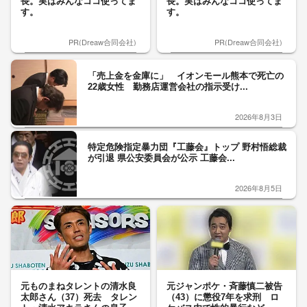
長。実はみんなココ使ってま
長。実はみんなココ使ってま
す。
す。
PR(Dreaw合同会社)
PR(Dreaw合同会社)
「売上金を金庫に」 イオンモール熊本で死亡の
22歳女性 勤務店運営会社の指示受け...
2026年8月3日
特定危険指定暴力団『工藤会』トップ 野村悟総裁
が引退 県公安委員会が公示 工藤会...
2026年8月5日
元ものまねタレントの清水良
元ジャンポケ・斉藤慎二被告
太郎さん（37）死去 タレン
（43）に懲役7年を求刑 ロ