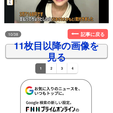
記事に戻る
10
/38
11枚目以降の画像を
見る
1
2
3
4