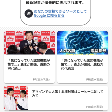
「気になっていた認知機能が
「気になっていた認知機能が
菌で…」森永が開発。感動の
菌で…」森永が開発。感動の
70代続出
70代続出
PR(森永乳業)
PR(森永乳業)
アマゾンで大人気！血圧対策はコーヒーに足して
みて
PR(森永乳業)