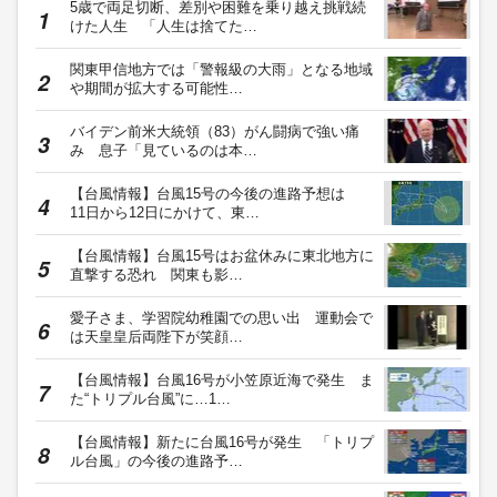
5歳で両足切断、差別や困難を乗り越え挑戦続
けた人生 「人生は捨てた…
関東甲信地方では「警報級の大雨」となる地域
や期間が拡大する可能性…
バイデン前米大統領（83）がん闘病で強い痛
み 息子「見ているのは本…
【台風情報】台風15号の今後の進路予想は
11日から12日にかけて、東…
【台風情報】台風15号はお盆休みに東北地方に
直撃する恐れ 関東も影…
愛子さま、学習院幼稚園での思い出 運動会で
は天皇皇后両陛下が笑顔…
【台風情報】台風16号が小笠原近海で発生 ま
た“トリプル台風”に…1…
【台風情報】新たに台風16号が発生 「トリプ
ル台風」の今後の進路予…