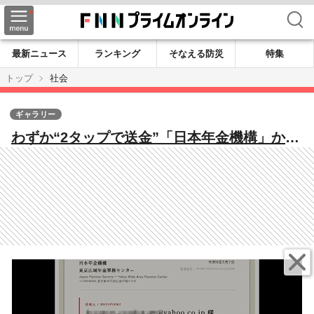
検索
最新ニュース
ランキング
そなえる防災
特集
トップ
社会
ギャラリー
わずか“2タップで送金”「日本年金機構」かた
る詐欺メール急増 不安あおりPayPay誘導…
気付かぬまま被害に