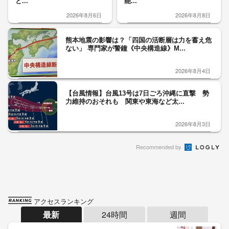
と...
能...
2026年8月6日
2026年8月8日
熊本地震の影響は？「四国の活断層は力を蓄え危
ない」 専門家が警鐘《中央構造線》M...
2026年8月4日
【台風情報】台風13号は7日ごろ沖縄に直撃 勢
力維持のおそれも 関東や東海など太...
2026年8月3日
Recommended by
アクセスランキング
最新
24時間
週間