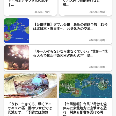
ト・清水アキラさんの息子
ケバス内で性的暴行など
｜...
被...
2026年8月2日
2026年8月5日
【台風情報】ダブル台風 最新の進路予想 15号
は北日本・東日本へ お盆休みの交通...
2026年8月8日
「ルール守らないなら来なくていい」“世界一”花
火大会で禁止行為相次ぎ怒りの声 場...
2026年8月3日
「うわ、生きてる」動くアニ
【台風情報】台風15号はお盆
サキス25匹 酢やワサビでは
休みに東北地方に直撃する恐
死滅せず…「予防には加熱
れ 関東も影響を受ける可