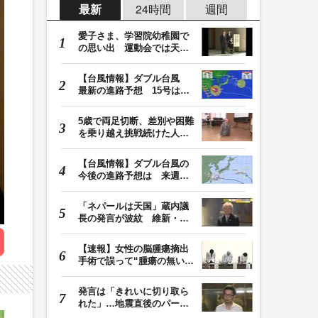
最新
24時間
週間
愛子さま、学習院幼稚園で
の思い出 運動会では天皇
皇后両陛下が笑顔…
【台風情報】ダブル台風
最新の進路予想 15号は北
日本・東日本へ …
5歳で両足切断、差別や困難
を乗り越え挑戦続けた人
生 「人生は捨てた…
【台風情報】ダブル台風の
今後の進路予想は 来週、
台風15号が北日本…
「ネパールは天国」蔵内議
長の発言が波紋 維新・吉
村代表「福岡県議…
【速報】女性の脳腫瘍摘出
手術で誤って“腫瘍の無い部
位”を摘出 脳…
発言は「きれいに切り取ら
れた」…地震直後のパーテ
ィー開催「やって…