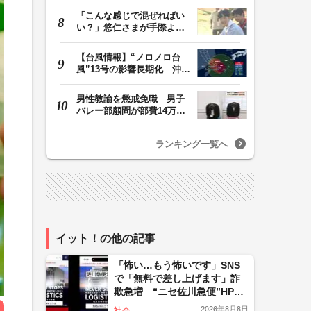
「こんな感じで混ぜればい
い？」悠仁さまが手際よく
豚汁を調理 同学…
【台風情報】“ノロノロ台
風”13号の影響長期化 沖縄
本島は暴風域続…
男性教諭を懲戒免職 男子
バレー部顧問が部費14万円
余を私的流用…旅…
ランキング一覧へ
イット！の他の記事
「怖い…もう怖いです」SNS
で「無料で差し上げます」詐
欺急増 “ニセ佐川急便”HPに
誘導、個人情報要求 佐川急
2026年8月8日
社会