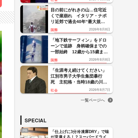
便「断じて許されない」怒り
目の前にがれきの山…住宅近
くで崖崩れ イタリア・ナポ
リ近郊で過去40年“最大規
模”地震 26人負傷300人避難
2026年8月8日
国際
「地下鉄サーフィン」をドロ
ーンで追跡 身柄確保までの
一部始終 12歳から15歳まで
の少年5人を逮捕 ニューヨー
2026年8月8日
国際
ク
「生涯考え続けてください」
江別市男子大学生集団暴行
死 主犯格・当時18歳の川口
侑斗被告に無期懲役の判決
2026年8月7日
社会
「理不尽以外の何ものでもな
い」
一覧ページへ
SPECIAL
PR
「仕上げに3分冷凍庫DRY」で味
が見違える！？スーパードライ