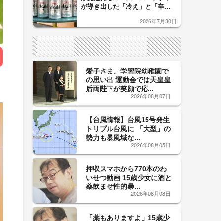
が導き出した「冷え」と「辛
口」のおいしい関係 青く変化
2026年7月30日
した「辛口カーブ」が飲み頃の
サイン！
愛子さま、学習院幼稚園で
の思い出 運動会では天皇皇
后両陛下が笑顔で応...
2026年08月07日
【台風情報】台風15号発生
トリプル台風に 「大型」の
勢力も暴風域な...
2026年08月05日
押収スマホから770本のわ
いせつ動画 15歳少女に酒と
薬飲ませ性的暴...
2026年08月08日
「薬もありますよ」15歳少