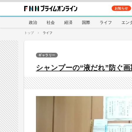
お知らせ
政治
社会
経済
国際
ライフ
エン
トップ
ライフ
ギャラリー
シャンプーの“液だれ”防ぐ