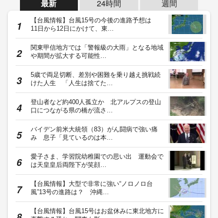
最新
24時間
週間
【台風情報】台風15号の今後の進路予想は
11日から12日にかけて、東…
関東甲信地方では「警報級の大雨」となる地域
や期間が拡大する可能性…
5歳で両足切断、差別や困難を乗り越え挑戦続
けた人生 「人生は捨てた…
登山者など約400人孤立か 北アルプスの登山
口につながる県の橋が流さ…
バイデン前米大統領（83）がん闘病で強い痛
み 息子「見ているのは本…
愛子さま、学習院幼稚園での思い出 運動会で
は天皇皇后両陛下が笑顔…
【台風情報】大型で非常に強い“ノロノロ台
風”13号の進路は？ 沖縄…
【台風情報】台風15号はお盆休みに東北地方に