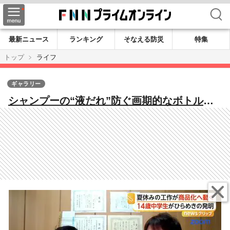
検索
最新ニュース
ランキング
そなえる防災
特集
トップ
ライフ
ギャラリー
シャンプーの“液だれ”防ぐ画期的なボトル
夏休みの工作から商品化へ 制作者は中学生
「お父さんのお手伝いしていたら思いつい
た」