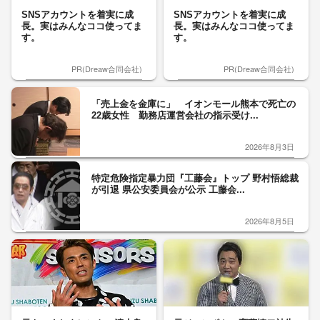
SNSアカウントを着実に成
SNSアカウントを着実に成
長。実はみんなココ使ってま
長。実はみんなココ使ってま
す。
す。
PR(Dreaw合同会社)
PR(Dreaw合同会社)
「売上金を金庫に」 イオンモール熊本で死亡の
22歳女性 勤務店運営会社の指示受け...
2026年8月3日
特定危険指定暴力団『工藤会』トップ 野村悟総裁
が引退 県公安委員会が公示 工藤会...
2026年8月5日