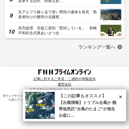
直撃する恐れ 関東も影…
北アルプス槍ヶ岳で若い男性の遺体を発見 熟
達者向けの難所の北鎌尾…
高市総理 非核三原則「堅持している」 長崎
平和祈念式典あいさつ全…
ランキング一覧へ
記事に対するご意見・ご感想や情報提供
運営会社
© Fuji News Network, Inc. All rights reserved.
×
【この記事もオススメ】
当ウェブサイトでは、ユーザのニーズ・興味・関⼼に合致したコンテンツや広告配信を提供する
ためにクッキーを使⽤しています。詳細は、
プライバシーポリシー
をご確認ください。
【台風情報】トリプル台風か 熱
帯低気圧“台風のたまご”が発生
お盆に...