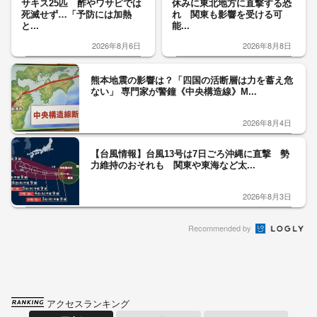
サキス25匹 酢やワサビでは
休みに東北地方に直撃する恐
死滅せず…「予防には加熱
れ 関東も影響を受ける可
と...
能...
2026年8月6日
2026年8月8日
熊本地震の影響は？「四国の活断層は力を蓄え危
ない」 専門家が警鐘《中央構造線》M...
2026年8月4日
【台風情報】台風13号は7日ごろ沖縄に直撃 勢
力維持のおそれも 関東や東海など太...
2026年8月3日
Recommended by
アクセスランキング