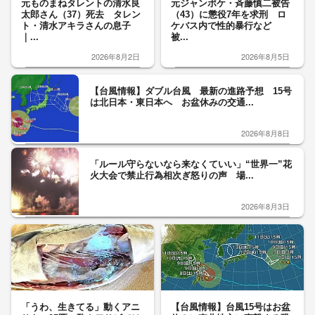
元ものまねタレントの清水良
元ジャンポケ・斉藤慎二被告
太郎さん（37）死去 タレン
（43）に懲役7年を求刑 ロ
ト・清水アキラさんの息子
ケバス内で性的暴行など
｜...
被...
2026年8月2日
2026年8月5日
【台風情報】ダブル台風 最新の進路予想 15号
は北日本・東日本へ お盆休みの交通...
2026年8月8日
「ルール守らないなら来なくていい」“世界一”花
火大会で禁止行為相次ぎ怒りの声 場...
2026年8月3日
「うわ、生きてる」動くアニ
【台風情報】台風15号はお盆