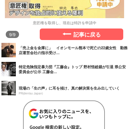
意匠権を取得し、現在は特許を申請中
記事に戻る
9
/9
「売上金を金庫に」 イオンモール熊本で死亡の22歳女性 勤務
店運営会社の指示受け...
特定危険指定暴力団『工藤会』トップ 野村悟総裁が引退 県公安
委員会が公示 工藤会...
現場の「生の声」に耳を傾け、真の解決策を生み出していく
PR(dentsu Japan)