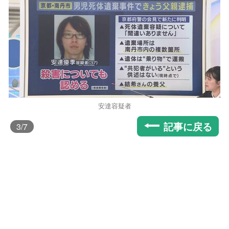
安達容疑者
記事に戻る
3
/7