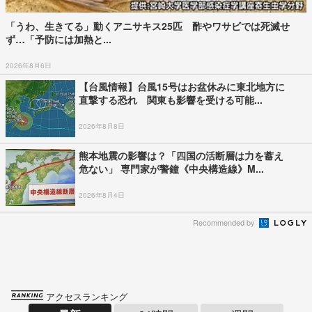
「うわ、生きてる」動くアニサキス25匹 酢やワサビでは死滅せ
ず…「予防には加熱と...
2026年8月6日
【台風情報】台風15号はお盆休みに東北地方に
直撃する恐れ 関東も影響を受ける可能...
2026年8月8日
熊本地震の影響は？「四国の活断層は力を蓄え
危ない」 専門家が警鐘《中央構造線》M...
2026年8月4日
Recommended by
アクセスランキング