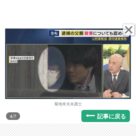
菊地幸夫弁護士
記事に戻る
4
/7