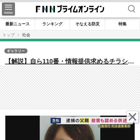
検索
最新ニュース
ランキング
そなえる防災
特集
トップ
社会
ギャラリー
【解説】自ら110番・情報提供求めるチラシ配
った遺体遺棄容疑で逮捕の父親「やらなけれ
ば逆におかしい」行動の「2つの違和感」につ
いて元警視庁刑事と弁護士が解説「早い段階
から関与疑われていたか」