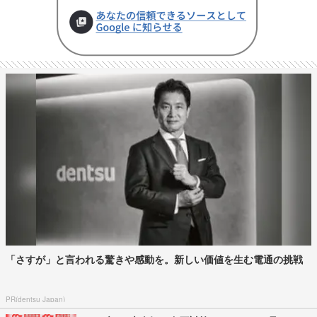
「さすが」と言われる驚きや感動を。新しい価値を生む電通の挑戦
PR(dentsu Japan)