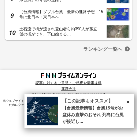
【台風情報】ダブル台風 最新の進路予想 15
号は北日本・東日本へ …
土石流で橋が流され登山者ら約390人が孤立
仮の橋ができ、下山始まる…
ランキング一覧へ
記事に対するご意見・ご感想や情報提供
運営会社
© Fuji News Network, Inc. All rights reserved.
×
【この記事もオススメ】
当ウェブサイトでは、ユーザのニーズ・興味・関⼼に合致したコンテンツや広告配信を提供する
ためにクッキーを使⽤しています。詳細は、
プライバシーポリシー
をご確認ください。
【台風最新情報】台風15号がお
盆休み直撃のおそれ 列島に台風
が接近し...