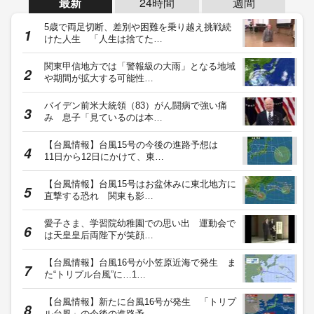
最新
24時間
週間
5歳で両足切断、差別や困難を乗り越え挑戦続
けた人生 「人生は捨てた…
関東甲信地方では「警報級の大雨」となる地域
や期間が拡大する可能性…
バイデン前米大統領（83）がん闘病で強い痛
み 息子「見ているのは本…
【台風情報】台風15号の今後の進路予想は
11日から12日にかけて、東…
【台風情報】台風15号はお盆休みに東北地方に
直撃する恐れ 関東も影…
愛子さま、学習院幼稚園での思い出 運動会で
は天皇皇后両陛下が笑顔…
【台風情報】台風16号が小笠原近海で発生 ま
た“トリプル台風”に…1…
【台風情報】新たに台風16号が発生 「トリプ
ル台風」の今後の進路予…