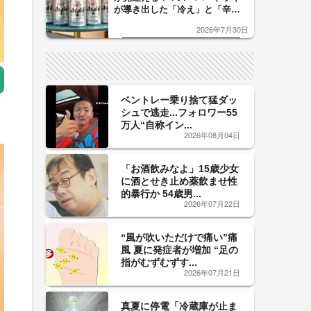
が導き出した「冷え」と「辛
口」のおいしい関係 青く変化
2026年7月30日
した「辛口カーブ」が飲み頃の
サイン！
ベントレー乗り捨て猛ダッ
シュで逃走...フォロワー55
万人“自称イン...
2026年08月04日
「お酒飲みなよ」15歳少女
に酒とせき止め薬飲ませ性
的暴行か 54歳男...
2026年07月22日
“風が吹いただけで痛い”痛
風 夏に発症者が増加 “足の
指がむずむずす...
2026年07月21日
真夏に停電「冷蔵庫が止ま