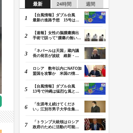
最新
24時間
週間
【台風情報】ダブル台風
最新の進路予想 15号は北
日本・東日本へ …
【速報】女性の脳腫瘍摘出
手術で誤って“腫瘍の無い部
位”を摘出 脳…
「ネパールは天国」蔵内議
長の発言が波紋 維新・吉
村代表「福岡県議…
ロシア 数年以内にNATO加
盟国を攻撃か 米国の情報
機関が分析 プー…
【台風情報】ダブル台風
13号で沖縄は猛烈な風と大
雨 15号は東日本…
「生涯考え続けてくださ
い」江別市男子大学生集団
暴行死 主犯格・当…
「トランプ大統領はロシア
政府のために活動の可能
性」FBIは現職大統領…