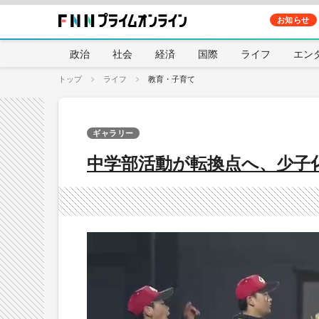
お知らせ
政治
社会
経済
国際
ライフ
エン
トップ
ライフ
教育・子育て
ギャラリー
中学部活動が転換点へ、少子