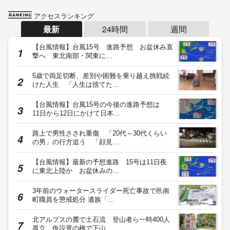
アクセスランキング
最新
24時間
週間
【台風情報】台風15号 進路予想 お盆休み直
撃へ 東北南部・関東に…
5歳で両足切断、差別や困難を乗り越え挑戦続
けた人生 「人生は捨てた…
【台風情報】台風15号の今後の進路予想は
11日から12日にかけて日本…
路上で男性さされ重傷 「20代～30代くらい
の男」の行方追う 「顔見…
【台風情報】最新の予想進路 15号は11日夜
に東北上陸か お盆休みの…
3年前のウォータースライダー死亡事故で邑南
町職員を懲戒処分 遺族「…
北アルプスの麓で土石流 登山者ら一時400人
孤立 仮設置の橋で下山 …