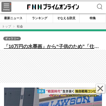
検索
最新ニュース
ランキング
そなえる防災
特集
トップ
社会
ギャラリー
「10万円の水墨画」から“子供のため”「仕入
れは12円・売値は10円の飴」まで”独自すぎる
店”駅ナカで「産地直送ダイコン97円・ワケア
リトマト8個322円」の店も “戦国時代”勝ち
抜く独自進化コンビニ