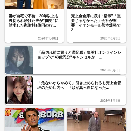
妻が自宅で不倫…20年以上も
売上金金庫に戻す“指示”「重
裏切られ続けた夫が“間男”に
要じゃなかった」会社が謝
請求した慰謝料1億円の行...
罪 イオンモール熊本爆発で
2...
2026年1月8日
2026年8月3日
「品切れ前に買うと満足感」集英社オンラインシ
ョップで“43億円分”キャンセルか ...
2026年8月6日
「危ないからやめて」引き止められるも売上金管
理のため店内へ 「頭が真っ白になった...
2026年8月4日