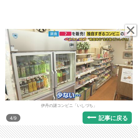
伊丹の謎コンビニ「いしづち」
記事に戻る
4
/9