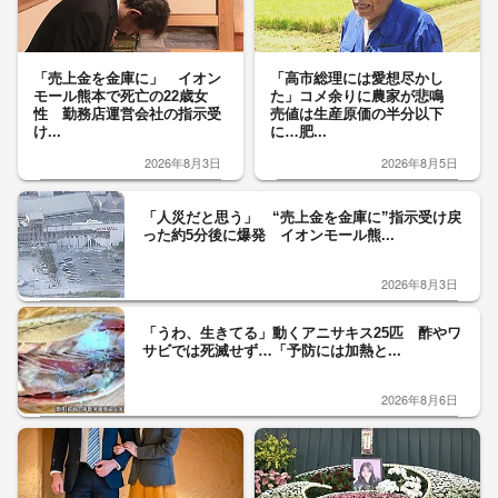
「売上金を金庫に」 イオン
「高市総理には愛想尽かし
モール熊本で死亡の22歳女
た」コメ余りに農家が悲鳴
性 勤務店運営会社の指示受
売値は生産原価の半分以下
け...
に…肥...
2026年8月3日
2026年8月5日
「人災だと思う」 “売上金を金庫に”指示受け戻
った約5分後に爆発 イオンモール熊...
2026年8月3日
「うわ、生きてる」動くアニサキス25匹 酢やワ
サビでは死滅せず…「予防には加熱と...
2026年8月6日