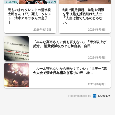
元ものまねタレントの清水良
5歳で両足切断、差別や困難
太郎さん（37）死去 タレン
を乗り越え挑戦続けた人生
ト・清水アキラさんの息子
「人生は捨てたものじゃな
｜...
い」...
2026年8月2日
2026年8月8日
「みんな高市さんに何も言えない」「半分以上が
反対」 消費税減税めぐる舞台裏 自民...
2026年8月5日
「ルール守らないなら来なくていい」“世界一”花
火大会で禁止行為相次ぎ怒りの声 場...
2026年8月3日
Recommended by