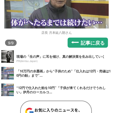
店長 月本紘八朗さん
記事に戻る
9
/9
現場の「生の声」に耳を傾け、真の解決策を生み出していく
PR(dentsu Japan)
「10万円の水墨画」から“子供のため”「仕入れは12円・売値は1
0円の飴」まで”...
“12円で仕入れた飴を10円”「子供が来てくれるだけでうれし
い」伊丹のローカルコ...