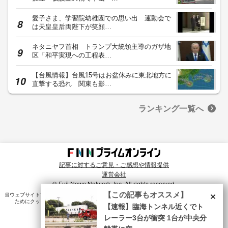
愛子さま、学習院幼稚園での思い出 運動会で
は天皇皇后両陛下が笑顔…
ネタニヤフ首相 トランプ大統領主導のガザ地
区「和平実現への工程表…
【台風情報】台風15号はお盆休みに東北地方に
直撃する恐れ 関東も影…
ランキング一覧へ
記事に対するご意見・ご感想や情報提供
運営会社
© Fuji News Network, Inc. All rights reserved.
×
【この記事もオススメ】
当ウェブサイトでは、ユーザのニーズ・興味・関⼼に合致したコンテンツや広告配信を提供する
ためにクッキーを使⽤しています。詳細は、
プライバシーポリシー
をご確認ください。
【速報】臨海トンネル近くでト
レーラー3台が衝突 1台が中央分