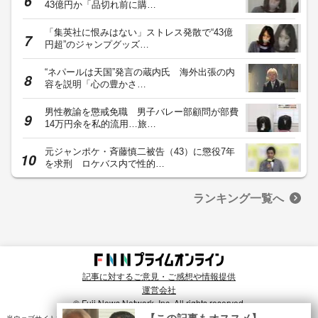
43億円か「品切れ前に購…
「集英社に恨みはない」ストレス発散で“43億
円超”のジャンプグッズ…
“ネパールは天国”発言の蔵内氏 海外出張の内
容を説明「心の豊かさ…
男性教諭を懲戒免職 男子バレー部顧問が部費
14万円余を私的流用…旅…
元ジャンポケ・斉藤慎二被告（43）に懲役7年
を求刑 ロケバス内で性的…
ランキング一覧へ
記事に対するご意見・ご感想や情報提供
運営会社
© Fuji News Network, Inc. All rights reserved.
×