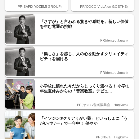
PR(SAPIX YOZEMI GROUP)
PR(COCO VILLA on GOETHE)
「さすが」と言われる驚きや感動を。新しい価値
を生む電通の挑戦
PR(dentsu Japan)
「楽しさ」を感じ、人の心を動かすクリエイティ
ビティを届ける
PR(dentsu Japan)
小学校に慣れた今だからじっくり選べる！ 小学１
年生夏休みからの「音楽教室」デビュ...
PR(ヤマハ音楽振興会｜HugKum)
「イソジン®クリアうがい薬」といっしょに「う
がいパワー」で一年中！ 健やか
PR(iNova｜Hugkum)