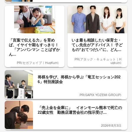
「言葉で伝える力」を育め
いま最も相談したい保育士・
ば、イヤイヤ期もすっきり！
てぃ先生がアドバイス！ 子ど
「アンパンマン ことばずか
もの“おてつだい”に、どん...
ん...
PR(アタック・キュキュット｜H
PR(セガフェイブ｜HugKum)
ugkum)
将棋を学び、将棋から学ぶ「竜王セッション202
6」特別座談会
PR(SAPIX YOZEMI GROUP)
「売上金を金庫に」 イオンモール熊本で死亡の
22歳女性 勤務店運営会社の指示受け...
2026年8月3日