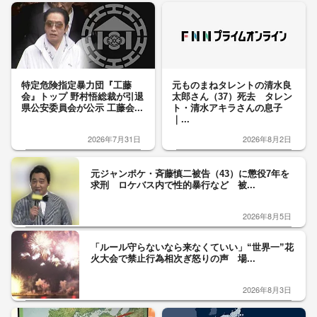
特定危険指定暴力団『工藤
元ものまねタレントの清水良
会』トップ 野村悟総裁が引退
太郎さん（37）死去 タレン
県公安委員会が公示 工藤会...
ト・清水アキラさんの息子
｜...
2026年7月31日
2026年8月2日
元ジャンポケ・斉藤慎二被告（43）に懲役7年を
求刑 ロケバス内で性的暴行など 被...
2026年8月5日
「ルール守らないなら来なくていい」“世界一”花
火大会で禁止行為相次ぎ怒りの声 場...
2026年8月3日