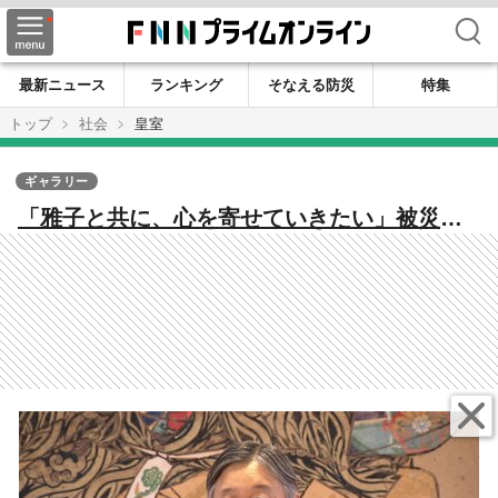
検索
最新ニュース
ランキング
そなえる防災
特集
トップ
社会
皇室
ギャラリー
「雅子と共に、心を寄せていきたい」被災地
へ思い…天皇陛下66歳の誕生日 愛子さまの
成長に喜び “時代に即した公務”への考えも
【会見全文】