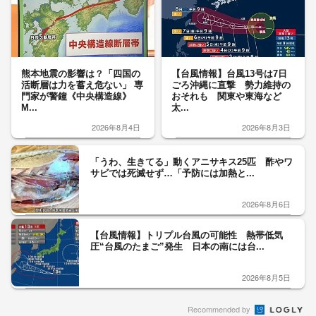
熊本地震の影響は？「四国の
【台風情報】台風13号は7日
活断層は力を蓄え危ない」 専
ごろ沖縄に直撃 勢力維持の
門家が警鐘《中央構造線》
おそれも 関東や東海など
M...
太...
2026年8月4日
2026年8月3日
「うわ、生きてる」動くアニサキス25匹 酢やワ
サビでは死滅せず…「予防には加熱と...
2026年8月6日
【台風情報】トリプル台風の可能性 熱帯低気
圧“台風のたまご”発生 日本の南には台...
2026年8月5日
Recommended by