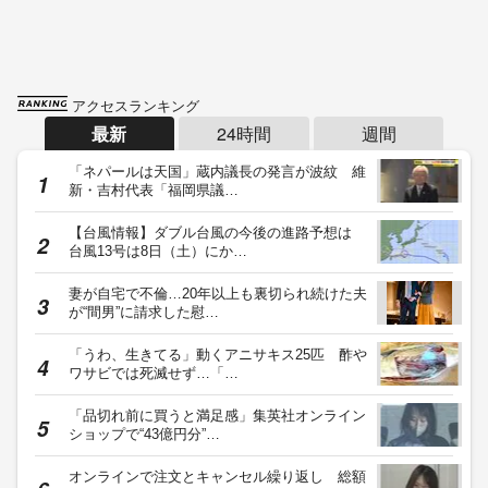
アクセスランキング
最新
24時間
週間
「ネパールは天国」蔵内議長の発言が波紋 維
新・吉村代表「福岡県議…
【台風情報】ダブル台風の今後の進路予想は
台風13号は8日（土）にか…
妻が自宅で不倫…20年以上も裏切られ続けた夫
が“間男”に請求した慰…
「うわ、生きてる」動くアニサキス25匹 酢や
ワサビでは死滅せず…「…
「品切れ前に買うと満足感」集英社オンライン
ショップで“43億円分”…
オンラインで注文とキャンセル繰り返し 総額